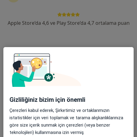
Op. Dr. Fatma Duran
Çocuk cerrahisi
Apple Store’da 4,6 ve Play Store’da 4,7 ortalama puan
3 görüş
Şehit, Kızılırmak, M. Fethi Akyüz Cd. No: 8Merkez/Sivas, Sivas
•
Harita
Medicana Sivas Hastanesi
Bu uzman ilgili adres için online danışmanlık/takvim sunmuyor.
Randevu talep et
Gizliliğiniz bizim için önemli
Çerezleri kabul ederek, Şirketimiz ve ortaklarımızın
istatistikler için veri toplamak ve tarama alışkanlıklarınıza
göre size içerik sunmak için çerezleri (veya benzer
teknolojileri) kullanmasına izin vermiş