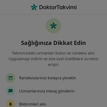
An
Hipospadias • Sivas, Sivas
Filters
• 1
Sigorta
Harita
Hipospadias, Sivas
Sağlığınıza Dikkat Edin
Yakınınızdaki uzmanları bulun ve randevu alın.
Hangi uzmanlığı aramıştınız?
Uygulamayı indirin ve size özel özelliklere ücretsiz
Çocuk Cerrahisi
Üroloji
İç Hastalıkları
erişin:
Randevularınızı kolayca yönetin
Uzmanlarınıza mesaj gönderin
Bildirimleri alın