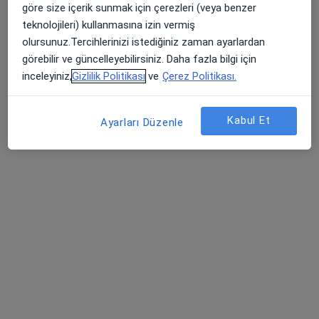
göre size içerik sunmak için çerezleri (veya benzer
Doktor Muayenehanesi
teknolojileri) kullanmasına izin vermiş
Bu uzman ilgili adres için online danışmanlık/takvim sunmuyor.
olursunuz.Tercihlerinizi istediğiniz zaman ayarlardan
görebilir ve güncelleyebilirsiniz. Daha fazla bilgi için
Randevu talep et
inceleyiniz,
Gizlilik Politikası
ve
Çerez Politikası.
Kabul Et
Ayarları Düzenle
Uzm. Dr. Hakan Yarıcı
Üroloji
5 görüş
Yeni Bulvarı No:55, Sivas
•
Harita
Sivas Devlet Hastanesi Polikliniği