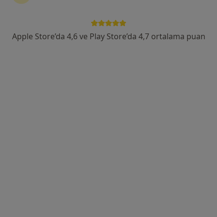
Şehit, Kızılırmak, M. Fethi Akyüz Cd. No: 8Merkez/Sivas, Sivas
•
Harita
Medicana Sivas Hastanesi
Bu uzman ilgili adres için online danışmanlık/takvim sunmuyor.
Apple Store’da 4,6 ve Play Store’da 4,7 ortalama puan
Randevu talep et
Prof. Dr. Yener Gültekin
Üroloji
Şehit, Kızılırmak, M. Fethi Akyüz Cd. No: 8Merkez/Sivas, Sivas
•
Harita
Medicana Sivas Hastanesi
Bu uzman ilgili adres için online danışmanlık/takvim sunmuyor.