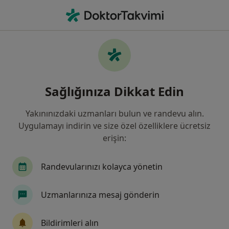
An
Üroloji • Sivas, Sivas
Filters
Sigorta
Harita
Sivas, Üroloji
Sağlığınıza Dikkat Edin
Yakınınızdaki uzmanları bulun ve randevu alın.
Uygulamayı indirin ve size özel özelliklere ücretsiz
erişin:
Randevularınızı kolayca yönetin
Prof. Dr. Gökhan Gökçe
Uzmanlarınıza mesaj gönderin
Üroloji
4 görüş
Bildirimleri alın