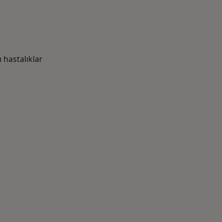
hastalıklar
azlası: Yakın zamanda aranan bazı hastalıklar