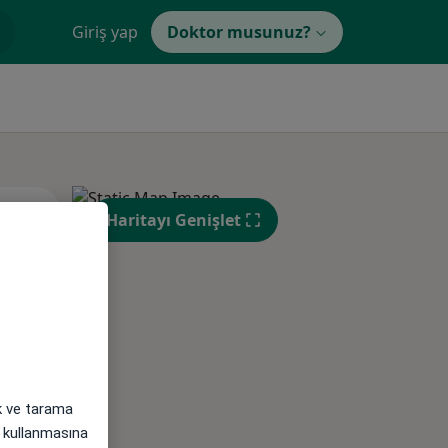
Giriş yap
Doktor musunuz?
Sal,
Çar,
Per,
Haritayı Genişlet
os
11 Ağustos
12 Ağustos
13 Ağustos
ak ve tarama
i) kullanmasına