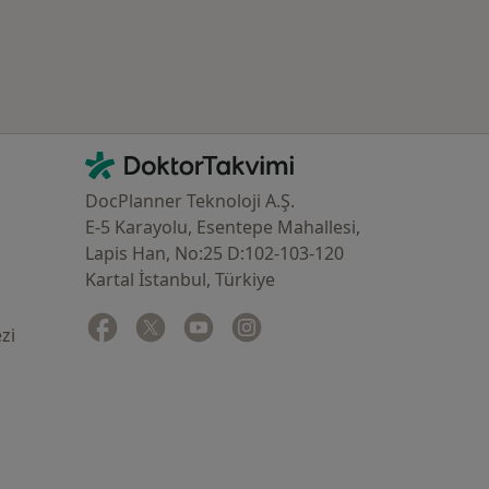
İletişim
DoktorTakvimi - Ana Sayfa
DocPlanner Teknoloji A.Ş.
E-5 Karayolu, Esentepe Mahallesi,
Lapis Han, No:25 D:102-103-120
Kartal İstanbul, Türkiye
Facebook
yeni bir sekmede açılır
Twitter
yeni bir sekmede açılır
Youtube
yeni bir sekmede açılır
Instagram
yeni bir sekmede açılır
zi