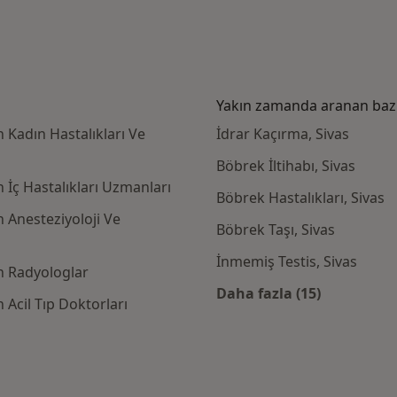
Yakın zamanda aranan bazı 
 Kadın Hastalıkları Ve
İdrar Kaçırma, Sivas
Böbrek İltihabı, Sivas
 İç Hastalıkları Uzmanları
Böbrek Hastalıkları, Sivas
 Anesteziyoloji Ve
Böbrek Taşı, Sivas
İnmemiş Testis, Sivas
n Radyologlar
Daha fazla (15)
Acil Tıp Doktorları
Kategoride daha f
igorta kabul eden diğer doktorlar