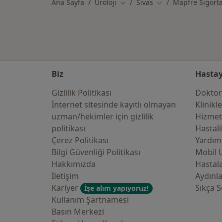
Ana Sayfa
Üroloji
Sivas
Mapfre Sigort
Şehir değiştir
Şehir değiştir
Biz
Hastay
Gizlilik Politikası
Doktor
İnternet sitesinde kayıtlı olmayan
Klinikl
uzman/hekimler i̇çin gizlilik
Hizmet
politikası
Hastali
Çerez Politikası
Yardım
Bilgi Güvenliği Politikası
Mobil 
Hakkımızda
Hastala
İletişim
Aydınl
Kariyer
Sıkça S
İşe alım yapıyoruz!
Kullanım Şartnamesi
Basın Merkezi