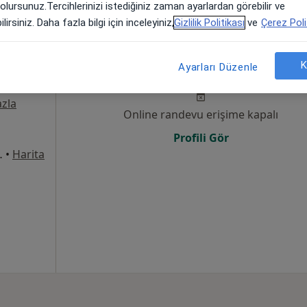
 olursunuz.Tercihlerinizi istediğiniz zaman ayarlardan görebilir ve
lirsiniz. Daha fazla bilgi için inceleyiniz,
Gizlilik Politikası
ve
Çerez Poli
Bugün
Yarın
Paz,
Pzt,
K
Ayarları Düzenle
7 Ağustos
8 Ağustos
9 Ağustos
10 Ağust
zla
Online randevu erişime kapalı
Profili Gör
8Merkez/Sivas, Sivas
•
Harita