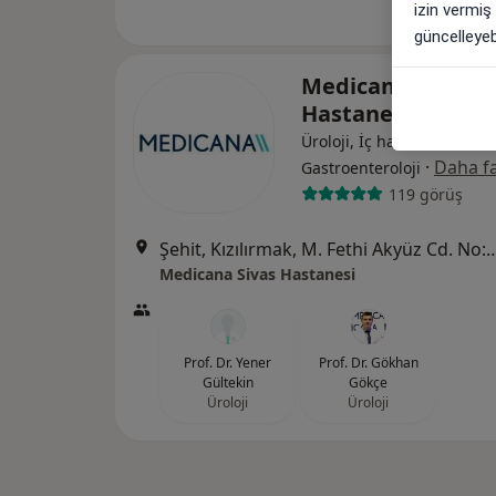
izin vermiş
güncelleyebi
Medicana Sivas
Hastanesi
Üroloji, İç hastalıkları,
·
Daha fa
Gastroenteroloji
119 görüş
Şehit, Kızılırmak, M. Fethi Akyüz Cd. No: 
Medicana Sivas Hastanesi
Prof. Dr. Yener
Prof. Dr. Gökhan
Gültekin
Gökçe
Üroloji
Üroloji