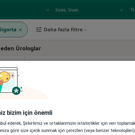
ilgi alanı ve hastalık, isim
örnek: İstanbul
Sigorta
Daha fazla filtre
 eden Ürologlar
Gökçe
Bugün
Yarın
Paz,
Pzt,
7 Ağustos
8 Ağustos
9 Ağustos
10 Ağust
Online randevu erişime kapalı
Randevu talep et
8Merkez/Sivas, Sivas
•
Harita
iniz bizim için önemli
abul ederek, Şirketimiz ve ortaklarımızın istatistikler için veri toplam
arınıza göre size içerik sunmak için çerezleri (veya benzer teknolojiler