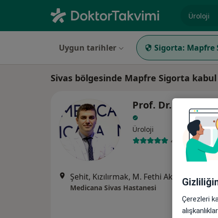
Uzmanlık, 
Uygun tarihler
Sigorta:
Mapfre 
Sivas bölgesinde Mapfre Sigorta kabul
Prof. Dr. Gökhan 
Üroloji
4 görüş
Şehit, Kızılırmak, M. Fethi Akyüz Cd. No: 
Gizliliğ
Medicana Sivas Hastanesi
Çerezleri k
alışkanlıkl