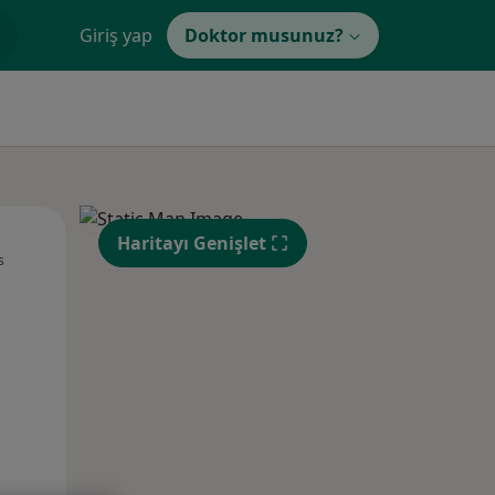
Giriş yap
Doktor musunuz?
Pzt,
Sal,
Çar,
Haritayı Genişlet
s
10 Ağustos
11 Ağustos
12 Ağustos