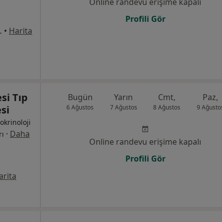
Online randevu erişime kapalı
Profili Gör
ası Karşısı, Osmangazi
•
Harita
si Tıp
Bugün
Yarın
Cmt,
Paz,
si
6 Ağustos
7 Ağustos
8 Ağustos
9 Ağusto
dokrinoloji
·
Daha
rı
Online randevu erişime kapalı
Profili Gör
arita