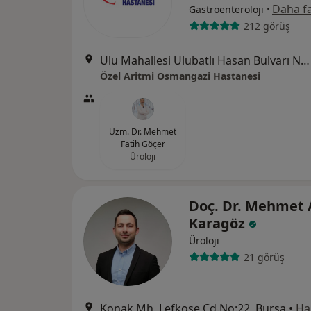
·
Daha fa
Gastroenteroloji
212 görüş
Ulu Mahallesi Ulubatlı Hasan Bulvarı No:48-62, Osmangazi
Özel Aritmi Osmangazi Hastanesi
Uzm. Dr. Mehmet
Fatih Göçer
Üroloji
Doç. Dr. Mehmet 
Karagöz
Üroloji
21 görüş
Konak Mh. Lefkoşe Cd.No:22, Bursa
•
Ha