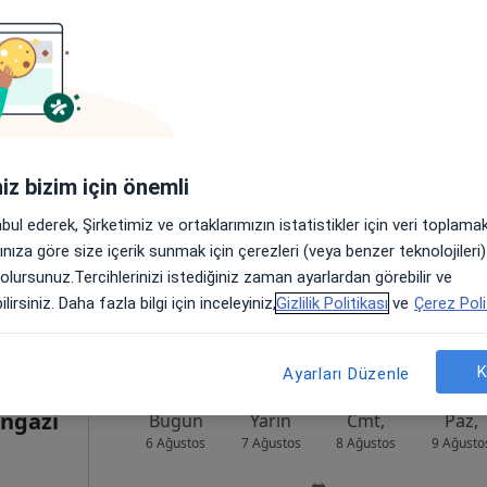
buk
Bugün
Yarın
Cmt,
Paz,
6 Ağustos
7 Ağustos
8 Ağustos
9 Ağusto
Online randevu erişime kapalı
iniz bizim için önemli
Randevu talep et
abul ederek, Şirketimiz ve ortaklarımızın istatistikler için veri toplam
•
Harita
arınıza göre size içerik sunmak için çerezleri (veya benzer teknolojiler
 olursunuz.Tercihlerinizi istediğiniz zaman ayarlardan görebilir ve
lirsiniz. Daha fazla bilgi için inceleyiniz,
Gizlilik Politikası
ve
Çerez Poli
K
Ayarları Düzenle
ngazi
Bugün
Yarın
Cmt,
Paz,
6 Ağustos
7 Ağustos
8 Ağustos
9 Ağusto