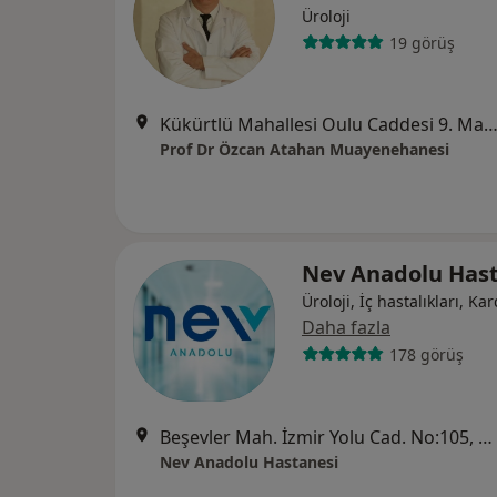
Üroloji
19 görüş
Kükürtlü Mahallesi Oulu Caddesi 9. Manolya Sokak Aka Plaza No:1,
Prof Dr Özcan Atahan Muayenehanesi
Nev Anadolu Hast
Üroloji, İç hastalıkları, Kar
Daha fazla
178 görüş
Beşevler Mah. İzmir Yolu Cad. No:105, Nilüfer
Nev Anadolu Hastanesi