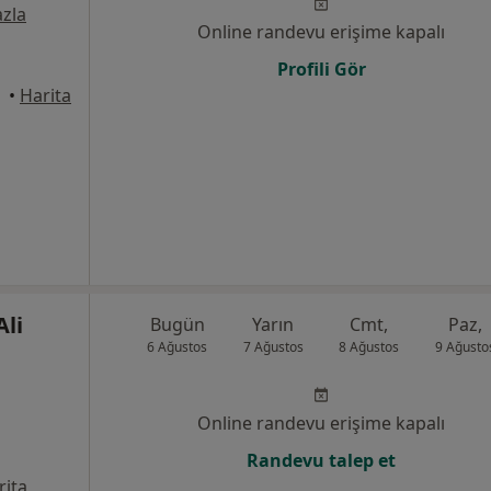
zla
Online randevu erişime kapalı
Profili Gör
•
Harita
Ali
Bugün
Yarın
Cmt,
Paz,
6 Ağustos
7 Ağustos
8 Ağustos
9 Ağusto
Online randevu erişime kapalı
Randevu talep et
rita