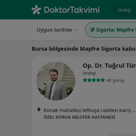
Uzmanlık, 
Uygun tarihler
Sigorta:
Mapfre 
Bursa bölgesinde Mapfre Sigorta kabu
Op. Dr. Tuğrul Tü
Üroloji
40 görüş
Konak mahallesi lefkoşa caddesi barış sokak No: 22 Nilüfer Bursa, Bursa
ÖZEL DORUK NİLÜFER HASTANESİ