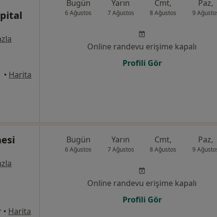
Bugün
Yarın
Cmt,
Paz,
pital
6 Ağustos
7 Ağustos
8 Ağustos
9 Ağusto
zla
Online randevu erişime kapalı
Profili Gör
ngazi
•
Harita
esi
Bugün
Yarın
Cmt,
Paz,
6 Ağustos
7 Ağustos
8 Ağustos
9 Ağusto
zla
Online randevu erişime kapalı
Profili Gör
r
•
Harita