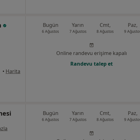
n
Bugün
Yarın
Cmt,
Paz,
6 Ağustos
7 Ağustos
8 Ağustos
9 Ağusto
Online randevu erişime kapalı
Randevu talep et
ngazi
•
Harita
nesi
Bugün
Yarın
Cmt,
Paz,
6 Ağustos
7 Ağustos
8 Ağustos
9 Ağusto
zla