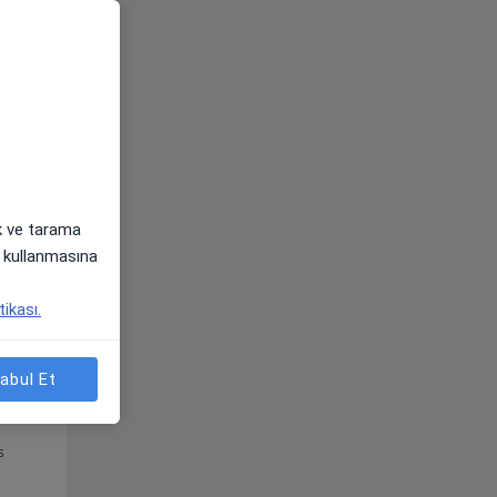
Pzt,
Sal,
Çar,
s
10 Ağustos
11 Ağustos
12 Ağustos
ak ve tarama
i) kullanmasına
tikası.
abul Et
Pzt,
Sal,
Çar,
s
10 Ağustos
11 Ağustos
12 Ağustos