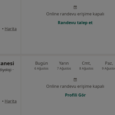
Online randevu erişime kapalı
Randevu talep et
 Bursa
•
Harita
anesi
Bugün
Yarın
Cmt,
Paz,
6 Ağustos
7 Ağustos
8 Ağustos
9 Ağusto
·
diyoloji
Online randevu erişime kapalı
Profili Gör
•
Harita