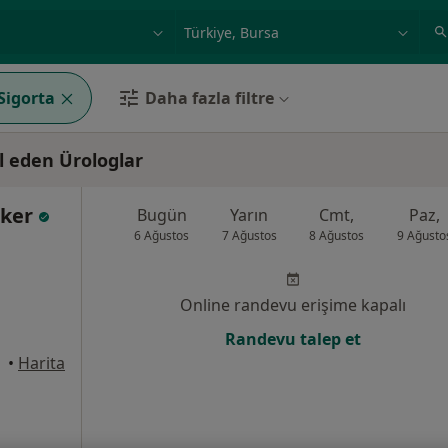
ilgi alanı ve hastalık, isim
örnek: İstanbul
Sigorta
Daha fazla filtre
l eden Ürologlar
rker
Bugün
Yarın
Cmt,
Paz,
6 Ağustos
7 Ağustos
8 Ağustos
9 Ağusto
Online randevu erişime kapalı
Randevu talep et
•
Harita