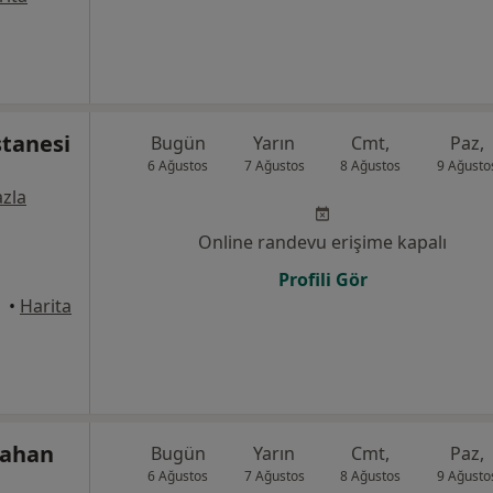
tanesi
Bugün
Yarın
Cmt,
Paz,
6 Ağustos
7 Ağustos
8 Ağustos
9 Ağusto
zla
Online randevu erişime kapalı
Profili Gör
•
Harita
tahan
Bugün
Yarın
Cmt,
Paz,
6 Ağustos
7 Ağustos
8 Ağustos
9 Ağusto