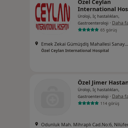
Özel Ceylan
International Hos
Üroloji, İç hastalıkları,
·
Daha fa
Gastroenteroloji
65 görüş
Emek Zekai Gümüşdiş Mahallesi Sanayi Caddesi No:614, Osma
Özel Ceylan International Hospital
Özel Jimer Hastan
Üroloji, İç hastalıkları,
·
Daha fa
Gastroenteroloji
114 görüş
Odunluk Mah. Mihraplı Cad.No:6, Nilüfe