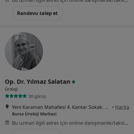
Bu uzman ilgili adres için online danışmanlık/takvim sunmuyor.
Randevu talep et
Op. Dr. Yılmaz Salatan
Üroloji
30 görüş
Yeni Karaman Mahallesi 4. Kantar Sokak. Asya Plaza İş Merkezi No:2 Kat:2 D:202 ( İhsaniye Metro Durağında) Osmangazi / Bursa, Bursa
•
Harita
Bursa Üroloji Merkezi
Bu uzman ilgili adres için online danışmanlık/takvim sunmuyor.