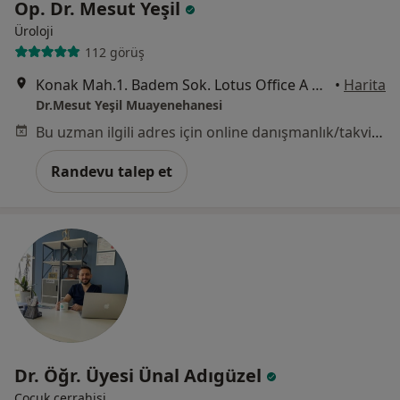
Op. Dr. Mesut Yeşil
Üroloji
112 görüş
Konak Mah.1. Badem Sok. Lotus Office A Blok No:26 kat:2 İç Kapı No:25, Bursa
•
Harita
Dr.Mesut Yeşil Muayenehanesi
Bu uzman ilgili adres için online danışmanlık/takvim sunmuyor.
Randevu talep et
Dr. Öğr. Üyesi Ünal Adıgüzel
Çocuk cerrahisi