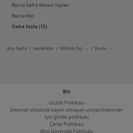
Bursa Safra Kesesi Taşları
Bursa Kist
Daha fazla (15)
Kategoride daha fazlası: Bursa şehrinde ilgil
Ana Sayfa
Hastalıklar
Böbrek Taşı
Bursa
Şehir değiştir
Şehir değişt
Biz
Gizlilik Politikası
İnternet sitesinde kayıtlı olmayan uzman/hekimler
i̇çin gizlilik politikası
Çerez Politikası
Bilgi Güvenliği Politikası