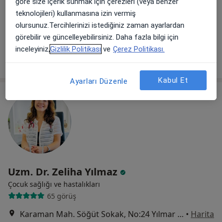
göre size içerik sunmak için çerezleri (veya benzer
Konak, Eğitimciler Cd. No: 2 D:24, kat 6 Mescioğlu Plaza16110 Nilüfer/Bursa, Bursa
•
Harita
teknolojileri) kullanmasına izin vermiş
Doç. Dr. M. Murat Aydos Muayenehanesi
olursunuz.Tercihlerinizi istediğiniz zaman ayarlardan
Bu uzman ilgili adres için online danışmanlık/takvim sunmuyor.
görebilir ve güncelleyebilirsiniz. Daha fazla bilgi için
inceleyiniz,
Gizlilik Politikası
ve
Çerez Politikası.
Randevu talep et
Kabul Et
Ayarları Düzenle
Uzm. Dr. Zeliha Yılmaz
Çocuk sağlığı ve hastalıkları
65 görüş
Karaman Mah. Söğüt Sokak, No:24 Yılmar Plaza Kat:4 D:31, Bursa
•
Harita