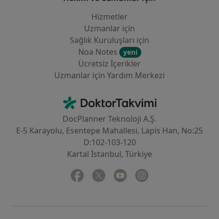
Hizmetler
Uzmanlar için
Sağlık Kuruluşları için
Noa Notes
yeni
Ücretsiz İçerikler
Uzmanlar için Yardım Merkezi
İletişim
DoktorTakvimi - Ana Sayfa
DocPlanner Teknoloji A.Ş.
E-5 Karayolu, Esentepe Mahallesi, Lapis Han, No:25
D:102-103-120
Kartal İstanbul, Türkiye
Facebook
yeni bir sekmede açılır
Twitter
yeni bir sekmede açılır
Youtube
yeni bir sekmede açılır
Instagram
yeni bir sekmede aç