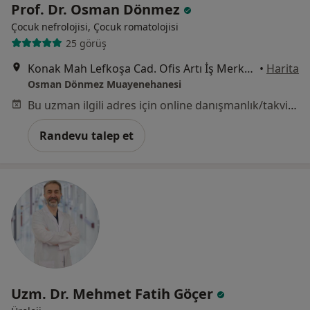
Prof. Dr. Osman Dönmez
Çocuk nefrolojisi, Çocuk romatolojisi
25 görüş
Konak Mah Lefkoşa Cad. Ofis Artı İş Merkezi ( Koçtaş Karşısı ) No:10/A K:7 D:38, Bursa
•
Harita
Osman Dönmez Muayenehanesi
Bu uzman ilgili adres için online danışmanlık/takvim sunmuyor.
Randevu talep et
Uzm. Dr. Mehmet Fatih Göçer