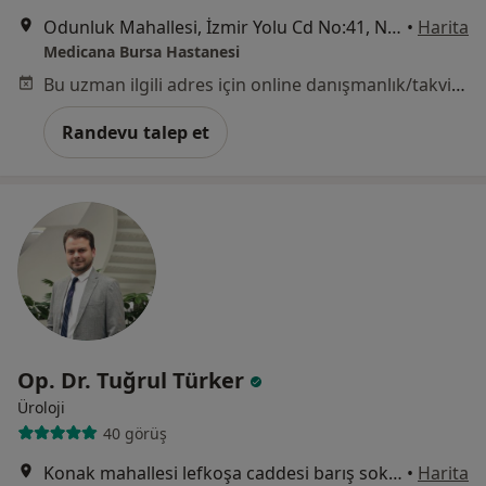
Odunluk Mahallesi, İzmir Yolu Cd No:41, Nilüfer
•
Harita
Medicana Bursa Hastanesi
Bu uzman ilgili adres için online danışmanlık/takvim sunmuyor.
Randevu talep et
Op. Dr. Tuğrul Türker
Üroloji
40 görüş
Konak mahallesi lefkoşa caddesi barış sokak No: 22 Nilüfer Bursa, Bursa
•
Harita