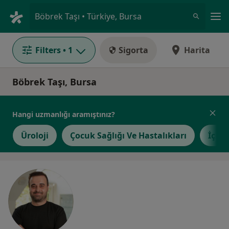
An
Böbrek Taşı • Türkiye, Bursa
Filters
• 1
Sigorta
Harita
Böbrek Taşı, Bursa
Hangi uzmanlığı aramıştınız?
Üroloji
Çocuk Sağlığı Ve Hastalıkları
İç Ha