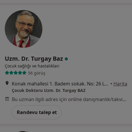
Uzm. Dr. Turgay Baz
Çocuk sağlığı ve hastalıkları
56 görüş
Konak mahallesi 1. Badem sokak. No: 26 Lotus Office A Blok Kat: 2 No: 25 (Nilüfer metro istasyonu yanı), Bursa
•
Harita
Çocuk Doktoru Uzm. Dr. Turgay BAZ
Bu uzman ilgili adres için online danışmanlık/takvim sunmuyor.
Randevu talep et