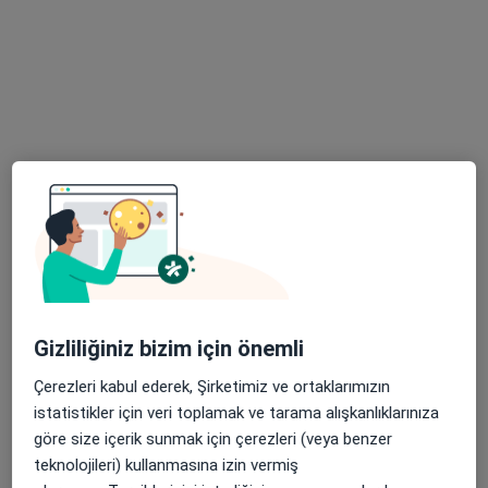
59 görüş
Adres 1
Adres 2
Kükürtlü, Zübeyde Hanım Caddesi. No:12, Bursa
•
Harita
Burtom Konur Cerrahi Tıp Merkezi
Bu uzman ilgili adres için online danışmanlık/takvim sunmuyor.
Randevu talep et
Gizliliğiniz bizim için önemli
Çerezleri kabul ederek, Şirketimiz ve ortaklarımızın
istatistikler için veri toplamak ve tarama alışkanlıklarınıza
göre size içerik sunmak için çerezleri (veya benzer
teknolojileri) kullanmasına izin vermiş