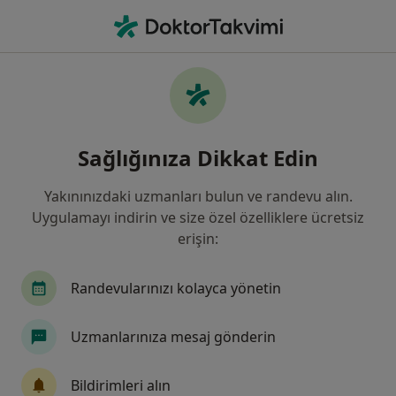
An
Karaciğer Hastalıkları • Türkiye, Bursa
Filters
• 1
Sigorta
Harita
Karaciğer Hastalıkları, Bursa
Sağlığınıza Dikkat Edin
Yakınınızdaki uzmanları bulun ve randevu alın.
Hangi uzmanlığı aramıştınız?
Uygulamayı indirin ve size özel özelliklere ücretsiz
İç Hastalıkları
Genel Cerrahi
Gastroentero
erişin:
Randevularınızı kolayca yönetin
Uzmanlarınıza mesaj gönderin
Bildirimleri alın