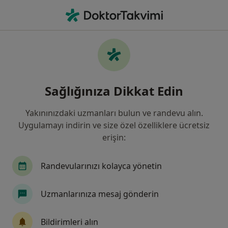
An
Böbrek Hastalıkları • Türkiye, Bursa
Filters
• 1
Sigorta
Harita
Böbrek Hastalıkları, Bursa
Sağlığınıza Dikkat Edin
Yakınınızdaki uzmanları bulun ve randevu alın.
Hangi uzmanlığı aramıştınız?
Uygulamayı indirin ve size özel özelliklere ücretsiz
Çocuk Sağlığı Ve Hastalıkları
Üroloji
İç Ha
erişin:
Randevularınızı kolayca yönetin
Uzmanlarınıza mesaj gönderin
Bildirimleri alın