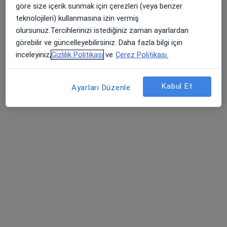
göre size içerik sunmak için çerezleri (veya benzer
Karaman Mah. Söğüt Sokak, No:24 Yılmar Plaza Kat:4 D:31, Bursa
•
Harita
teknolojileri) kullanmasına izin vermiş
Zeliha Yılmaz Muayenehanesi
olursunuz.Tercihlerinizi istediğiniz zaman ayarlardan
Bu uzman ilgili adres için online danışmanlık/takvim sunmuyor.
görebilir ve güncelleyebilirsiniz. Daha fazla bilgi için
inceleyiniz,
Gizlilik Politikası
ve
Çerez Politikası.
Randevu talep et
Kabul Et
Ayarları Düzenle
Prof. Dr. Bülent Oktay
Üroloji
2 görüş
Mudanya Yolu Mediloft 1.Sedir Sokak No:15/16, Osmangazi
•
Harita