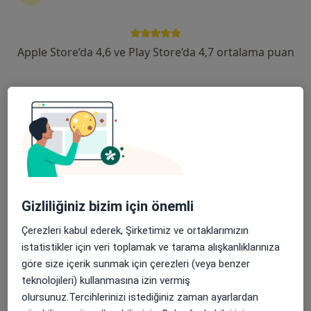
devam ettirmek için online danışmanlığı seçin. Eğer
ihtiyacınız varsa, muayenehane ziyareti için de
randevu alabilirsiniz.
Apple Store’da 4,6 ve Play Store’da 4,7 ortalama puan
Uzmanları göster
Nasıl çalışır?
Ülserler ile ilgilenen uzmanlardan bazıları
Abdullah Şişik
Gizliliğiniz bizim için önemli
Genel cerrahi
Çerezleri kabul ederek, Şirketimiz ve ortaklarımızın
İstanbul
istatistikler için veri toplamak ve tarama alışkanlıklarınıza
göre size içerik sunmak için çerezleri (veya benzer
teknolojileri) kullanmasına izin vermiş
Muhammed Üçüncü
olursunuz.Tercihlerinizi istediğiniz zaman ayarlardan