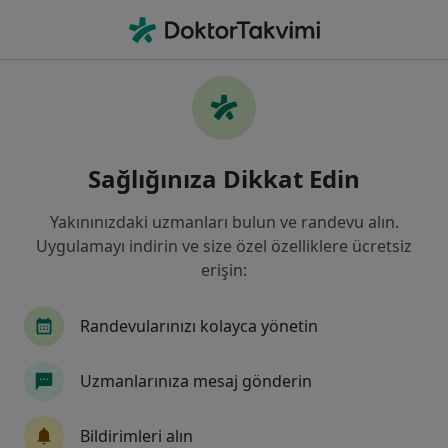
An
Ne arıyorsunuz?
Ana Sayfa
Hastalıklar
Ülserler
Ülserler - Bilgi, uzmanları, sıkça
Sağlığınıza Dikkat Edin
sorulan sorular
Yakınınızdaki uzmanları bulun ve randevu alın.
Uygulamayı indirin ve size özel özelliklere ücretsiz
erişin:
Bilgi
Randevularınızı kolayca yönetin
Uzmanlarınıza mesaj gönderin
Sağlığınızı ertelemeyin
Evinizden ayrılmadan tedavinizi başlatmak veya
Bildirimleri alın