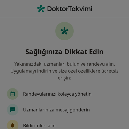
An
Ne arıyorsunuz?
Ana Sayfa
Hastalıklar
Mide-Bağırsak Enfeksiyonları
Mide-bağırsak enfeksiyonları -
Sağlığınıza Dikkat Edin
Bilgi, uzmanları, sıkça sorulan
sorular
Yakınınızdaki uzmanları bulun ve randevu alın.
Uygulamayı indirin ve size özel özelliklere ücretsiz
erişin:
Randevularınızı kolayca yönetin
Bilgi
Uzmanlarınıza mesaj gönderin
Sağlığınızı ertelemeyin
Bildirimleri alın