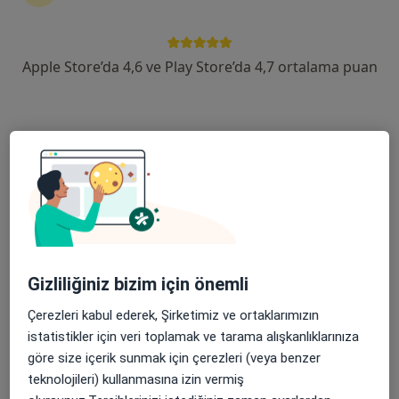
Evinizden ayrılmadan tedavinizi başlatmak veya
devam ettirmek için online danışmanlığı seçin. Eğer
ihtiyacınız varsa, muayenehane ziyareti için de
Apple Store’da 4,6 ve Play Store’da 4,7 ortalama puan
randevu alabilirsiniz.
Uzmanları göster
Nasıl çalışır?
Mide-bağırsak enfeksiyonları ile ilgilenen
uzmanlardan bazıları
Gizliliğiniz bizim için önemli
Muhammed Sami Tufan
Çerezleri kabul ederek, Şirketimiz ve ortaklarımızın
Çocuk sağlığı ve hastalıkları
istatistikler için veri toplamak ve tarama alışkanlıklarınıza
İstanbul
göre size içerik sunmak için çerezleri (veya benzer
teknolojileri) kullanmasına izin vermiş