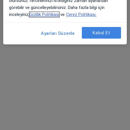
olursunuz.Tercihlerinizi istediğiniz zaman ayarlardan
Muhammed Üçüncü
görebilir ve güncelleyebilirsiniz. Daha fazla bilgi için
inceleyiniz,
Gizlilik Politikası
ve
Çerez Politikası.
Genel cerrahi
İstanbul
Kabul Et
Ayarları Düzenle
Alişan Özdemir
Halk sağlığı
İstanbul
Kıvanç Şerefhanoğlu
Enfeksiyon hastalıkları
İstanbul
Filiz Ergün Arabacı
Enfeksiyon hastalıkları