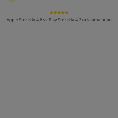
Apple Store’da 4,6 ve Play Store’da 4,7 ortalama puan
Prof. Dr. Necati Balamtekin
Çocuk gastroenterolojisi, Çocuk sağlığı ve hastalıkları
58 görüş
Adres 1
Adres 2
Ankara
•
Harita
Necati Balamtekin
Bu uzman ilgili adres için online danışmanlık/takvim sunmuyor.