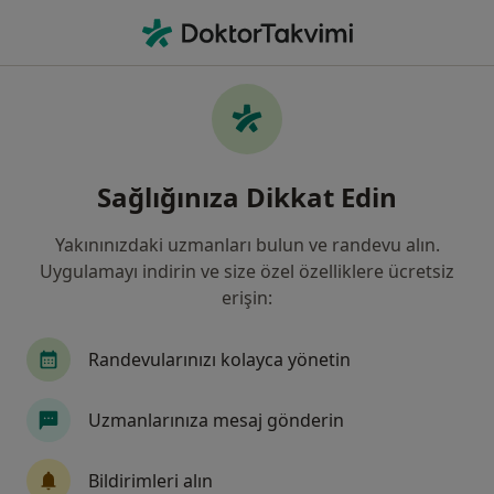
An
Mide-Bağırsak Enfeksiyonları • Ankara, Türkiye
Filters
• 1
Sigorta
Harita
Mide-Bağırsak Enfeksiyonları, Ankara
Sağlığınıza Dikkat Edin
Yakınınızdaki uzmanları bulun ve randevu alın.
Hangi uzmanlığı aramıştınız?
Uygulamayı indirin ve size özel özelliklere ücretsiz
Çocuk Sağlığı Ve Hastalıkları
erişin:
Genel Cerrahi
Gastroenteroloji
Randevularınızı kolayca yönetin
İç Hastalıkları
Enfeksiyon Hastalıkları
Uzmanlarınıza mesaj gönderin
Tümünü göster
Bildirimleri alın