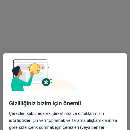
Doç. Dr. Muharrem Taşkoparan
Gastroenteroloji, İç hastalıkları
321 görüş
Kızılırmak mahallesi Dumlupınar Bulvarı YDA CENTER A1 BLOKNo:9 10.kat Daire.405, Ankara
•
Harita
Doç. Dr. Muharrem Taşkoparan Gastroenteroloji Uzmanı | Endoskopi ve Kolonoskopi Merkezi Ankara
Bu uzman ilgili adres için online danışmanlık/takvim sunmuyor.
Gizliliğiniz bizim için önemli
Randevu talep et
Çerezleri kabul ederek, Şirketimiz ve ortaklarımızın
istatistikler için veri toplamak ve tarama alışkanlıklarınıza
göre size içerik sunmak için çerezleri (veya benzer