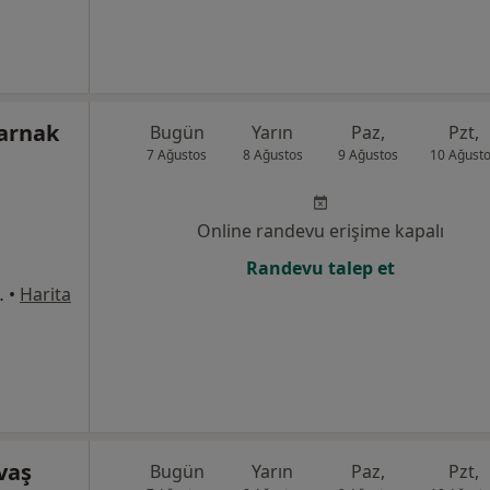
Karnak
Bugün
Yarın
Paz,
Pzt,
7 Ağustos
8 Ağustos
9 Ağustos
10 Ağust
Online randevu erişime kapalı
Randevu talep et
31/24, Ankara
•
Harita
avaş
Bugün
Yarın
Paz,
Pzt,