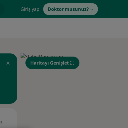
Giriş yap
Doktor musunuz?
Haritayı Genişlet
Sal,
Çar,
Per,
os
11 Ağustos
12 Ağustos
13 Ağustos