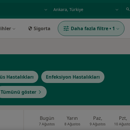
ilgi alanı ve hastalık, isim
örnek: İstanbul
ihler
Sigorta
Daha fazla filtre
•
1
üs Hastalıkları
Enfeksiyon Hastalıkları
Tümünü göster
Bugün
Yarın
Paz,
Pzt,
7 Ağustos
8 Ağustos
9 Ağustos
10 Ağust