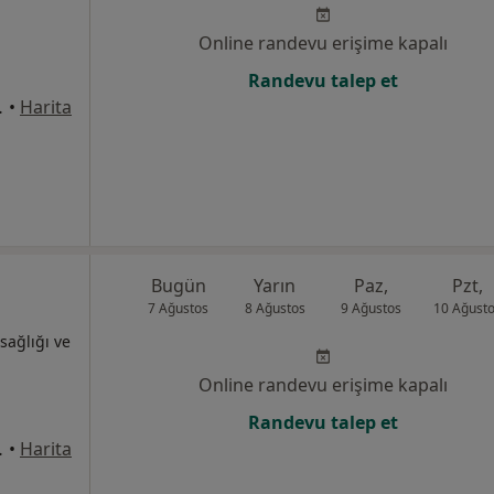
Online randevu erişime kapalı
Randevu talep et
Kat: 11 Eryaman, Ankara
•
Harita
Bugün
Yarın
Paz,
Pzt,
7 Ağustos
8 Ağustos
9 Ağustos
10 Ağust
sağlığı ve
Online randevu erişime kapalı
Randevu talep et
ukurambar, Çankaya, Ankara
•
Harita