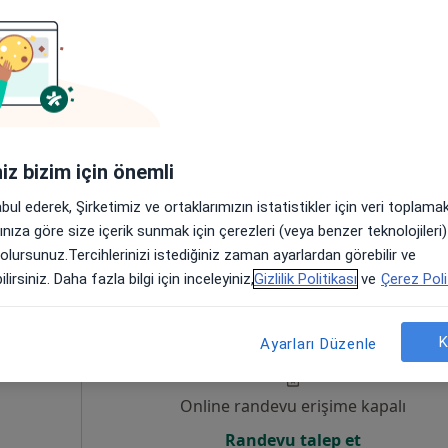
 Çocuk
Online randevu erişime kapalı
Randevu talep et
iniz bizim için önemli
abul ederek, Şirketimiz ve ortaklarımızın istatistikler için veri toplam
arınıza göre size içerik sunmak için çerezleri (veya benzer teknolojiler
 olursunuz.Tercihlerinizi istediğiniz zaman ayarlardan görebilir ve
lirsiniz. Daha fazla bilgi için inceleyiniz,
Gizlilik Politikası
ve
Çerez Poli
eniz
Bugün
Yarın
Paz,
Pzt,
7 Ağustos
8 Ağustos
9 Ağustos
10 Ağust
K
Ayarları Düzenle
Online randevu erişime kapalı
Randevu talep et