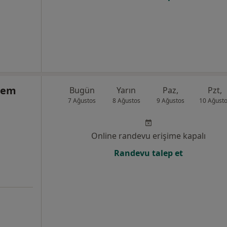
ylem
Bugün
Yarın
Paz,
Pzt,
7 Ağustos
8 Ağustos
9 Ağustos
10 Ağust
Online randevu erişime kapalı
Randevu talep et