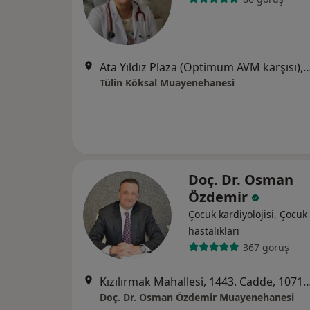
Ata Yıldız Plaza (Optimum AVM karşısı), Altay Mah. Orhan Bey Cad. No: 1/93 
Tülin Köksal Muayenehanesi
Doç. Dr. Osman
Özdemir
Çocuk kardiyolojisi, Çocuk 
hastalıkları
367 görüş
Kızılırmak Mahallesi, 1443. Cadde, 1071 Ankara Plaza-B Blok, No: 25-B/18, Kat: 3, Ç
Doç. Dr. Osman Özdemir Muayenehanesi