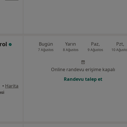
rol
Bugün
Yarın
Paz,
Pzt,
7 Ağustos
8 Ağustos
9 Ağustos
10 Ağust
Online randevu erişime kapalı
Randevu talep et
•
Harita
esi