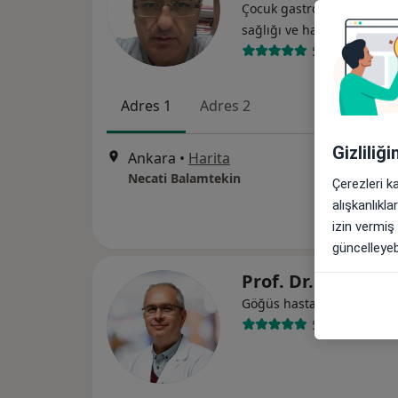
Çocuk gastroenterolojisi,
sağlığı ve hastalıkları
58 görüş
Adres 1
Adres 2
Gizliliğ
Ankara
•
Harita
Necati Balamtekin
Çerezleri k
alışkanlıkl
izin vermiş
güncelleyebi
Prof. Dr. Ömer D
Göğüs hastalıkları
54 görüş