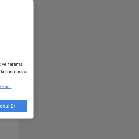
ak ve tarama
i) kullanmasına
tikası.
Sal,
Çar,
Per,
os
11 Ağustos
12 Ağustos
13 Ağustos
abul Et