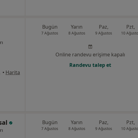
Bugün
Yarın
Paz,
Pzt,
7 Ağustos
8 Ağustos
9 Ağustos
10 Ağust
rı
Online randevu erişime kapalı
Randevu talep et
mbar, Ankara
•
Harita
sal
Bugün
Yarın
Paz,
Pzt,
7 Ağustos
8 Ağustos
9 Ağustos
10 Ağust
rı