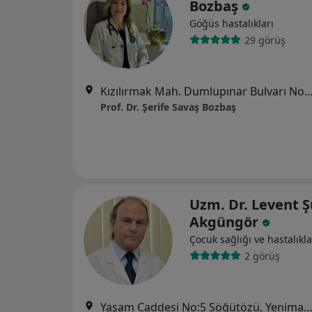
Bozbaş
Göğüs hastalıkları
29 görüş
Kızılırmak Mah. Dumlupınar Bulvarı No:9 YDA Center A1 Blok Kat:12 N
Prof. Dr. Şerife Savaş Bozbaş
Uzm. Dr. Levent 
Akgüngör
Çocuk sağlığı ve hastalıkla
2 görüş
Yaşam Caddesi No:5 Söğütözü, Yenimah