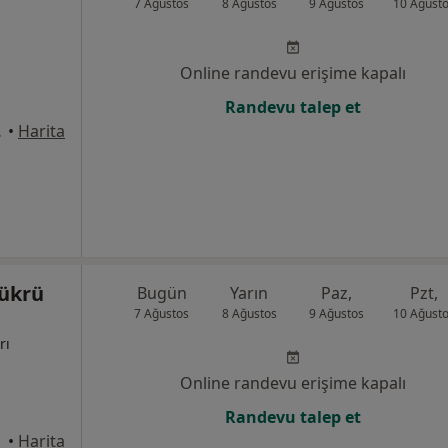
7 Ağustos
8 Ağustos
9 Ağustos
10 Ağust
Online randevu erişime kapalı
Randevu talep et
o:522, Ankara
•
Harita
Şükrü
Bugün
Yarın
Paz,
Pzt,
7 Ağustos
8 Ağustos
9 Ağustos
10 Ağust
rı
Online randevu erişime kapalı
Randevu talep et
alle
•
Harita