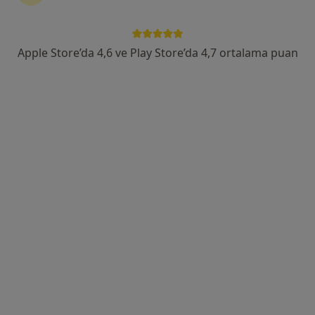
Kızılırmak mahallesi Dumlupınar Bulvarı YDA CENTER A1 BLOKNo:9 10.kat Daire.405, Ankara
•
Harita
Doç. Dr. Muharrem Taşkoparan Gastroenteroloji Uzmanı | Endoskopi ve Kolonoskopi Merkezi Ankara
Bu uzman ilgili adres için online danışmanlık/takvim sunmuyor.
Apple Store’da 4,6 ve Play Store’da 4,7 ortalama puan
Randevu talep et
Prof. Dr. Mehmet Cindoruk
Gastroenteroloji
32 görüş
Adres 1
Adres 2