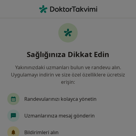
An
Gastroenteroloji • Ankara, Türkiye
Filters
Sigorta
Harita
Ankara, Gastroenteroloji
Sağlığınıza Dikkat Edin
Yakınınızdaki uzmanları bulun ve randevu alın.
Uygulamayı indirin ve size özel özelliklere ücretsiz
erişin:
Randevularınızı kolayca yönetin
Doç. Dr. Muharrem Taşkoparan
Uzmanlarınıza mesaj gönderin
Gastroenteroloji, İç hastalıkları
321 görüş
Bildirimleri alın