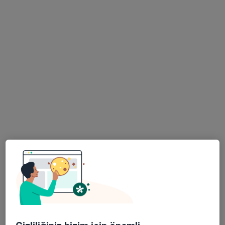
Yaşam Caddesi No:5 Söğütözü, Yenimahalle
•
Harita
Özel Tobb Etü Hastanesi
Prof. Dr. Aydın Şeref
Prof. Dr. Mehmet İbiş
Prof. Dr. Erkan Parlak
Köksal
Gastroenteroloji
Gastroenteroloji
Gastroenteroloji
Bu kurumda online uygunluğu bulunan bir doktor veya uzman bulunamadı
Profili Gör