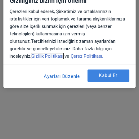
Gizliliğiniz bizim için önemli
Doç. Dr. Ali Emrehan Tüzün
Çerezleri kabul ederek, Şirketimiz ve ortaklarımızın
Gastroenteroloji
istatistikler için veri toplamak ve tarama alışkanlıklarınıza
36 görüş
göre size içerik sunmak için çerezleri (veya benzer
teknolojileri) kullanmasına izin vermiş
Remzi Oğuz Arık mah Tunalı Hilmi Caddesi No:114/34, Ankara
•
Harita
olursunuz.Tercihlerinizi istediğiniz zaman ayarlardan
Ali Emrehan Tüzün Muayenehanesi
görebilir ve güncelleyebilirsiniz. Daha fazla bilgi için
Bu uzman ilgili adres için online danışmanlık/takvim sunmuyor.
inceleyiniz,
Gizlilik Politikası
ve
Çerez Politikası.
Randevu talep et
Kabul Et
Ayarları Düzenle
Prof. Dr. Tarkan Karakan