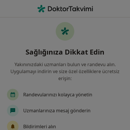
An
Gastroenteroloji • Altındağ, Ankara
Filters
Sigorta
Harita
Altındağ, Gastroenteroloji
Sağlığınıza Dikkat Edin
Yakınınızdaki uzmanları bulun ve randevu alın.
Uygulamayı indirin ve size özel özelliklere ücretsiz
erişin:
Randevularınızı kolayca yönetin
Uzm. Dr. Yakup Özel
Uzmanlarınıza mesaj gönderin
Gastroenteroloji
Köşk Mahallesi Anavatan Caddesi No:22, Keçiören
•
Harita
Bildirimleri alın