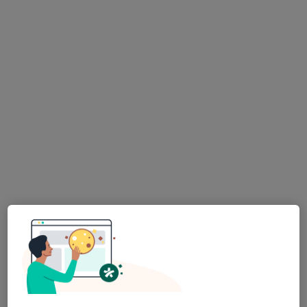
Ali Emrehan Tüzün Muayenehanesi
Bu uzman ilgili adres için online danışmanlık/takvim sunmuyor.
Randevu talep et
Prof. Dr. Tarkan Karakan
Gastroenteroloji, İç hastalıkları
28 görüş
1071 Usta Plaza Kızılırmak mah 1443 cad no 25 A blok daire 20 Çukurambar, Ankara
•
Harita
Tarkan Karakan Muayenehanesi