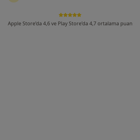
Özel Ankara Uluslararası Hastanesi
Bu uzman ilgili adres için online danışmanlık/takvim sunmuyor.
Apple Store’da 4,6 ve Play Store’da 4,7 ortalama puan
Randevu talep et
Özel Ankara Uluslararası Hastanesi
·
Daha fazla
İç hastalıkları, Göğüs hastalıkları, Nöroloji
9 görüş
Köşk Mahallesi Anavatan Caddesi No:22, Keçiören
•
Harita
Özel Ankara Uluslararası Hastanesi
Bu kurumda online uygunluğu bulunan bir doktor veya uzman bulunamadı