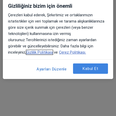
Bu uzman ilgili adres için online danışmanlık/takvim sunmuyor.
Gizliliğiniz bizim için önemli
Randevu talep et
Çerezleri kabul ederek, Şirketimiz ve ortaklarımızın
istatistikler için veri toplamak ve tarama alışkanlıklarınıza
göre size içerik sunmak için çerezleri (veya benzer
teknolojileri) kullanmasına izin vermiş
olursunuz.Tercihlerinizi istediğiniz zaman ayarlardan
görebilir ve güncelleyebilirsiniz. Daha fazla bilgi için
inceleyiniz,
Gizlilik Politikası
ve
Çerez Politikası.
Kabul Et
Ayarları Düzenle
Prof. Dr. Mehmet Cindoruk
Gastroenteroloji
32 görüş
Adres 1
Adres 2
Kızılırmak Mah. Ufuk Üniversitesi Caddesi Silver Residance 7/5 Çukurambar, Ankara
•
Harita