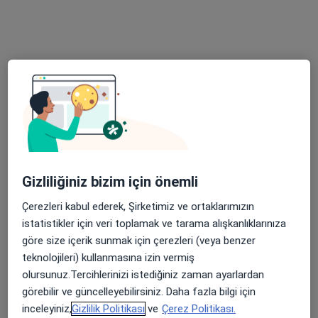
15 görüş
Barbaros Mah, H. Ahmet Yesevi Cad, No: 149 Güneşli - Bağcılar / İstanbul, Bağcılar
•
Harita
Atlas Üniversitesi Hastanesi
Bu uzman ilgili adres için online danışmanlık/takvim sunmuyor.
Randevu talep et
Gizliliğiniz bizim için önemli
Çerezleri kabul ederek, Şirketimiz ve ortaklarımızın
istatistikler için veri toplamak ve tarama alışkanlıklarınıza
göre size içerik sunmak için çerezleri (veya benzer
teknolojileri) kullanmasına izin vermiş
Dr. Öğr. Üyesi Nesimi Mecit
olursunuz.Tercihlerinizi istediğiniz zaman ayarlardan
Genel cerrahi
görebilir ve güncelleyebilirsiniz. Daha fazla bilgi için
inceleyiniz,
Gizlilik Politikası
ve
Çerez Politikası.
Barbaros Mah, H. Ahmet Yesevi Cad, No: 149 Güneşli - Bağcılar / İstanbul, Bağcılar
•
Harita