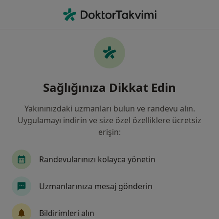
An
Ülserler • Bahçelievler, İstanbul
Filters
• 1
Sigorta
Harita
Ülserler, Bahçelievler
Sağlığınıza Dikkat Edin
Yakınınızdaki uzmanları bulun ve randevu alın.
Hangi uzmanlığı aramıştınız?
Uygulamayı indirin ve size özel özelliklere ücretsiz
Genel Cerrahi
Gastroenteroloji
İç Hastalı
erişin:
Randevularınızı kolayca yönetin
Uzmanlarınıza mesaj gönderin
Bildirimleri alın