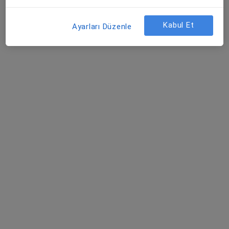
Atlas Üniversitesi Hastanesi
Bu uzman ilgili adres için online danışmanlık/takvim sunmuyor.
Kabul Et
Ayarları Düzenle
Randevu talep et
Prof. Dr. Raim İliaz
İç hastalıkları, Gastroenteroloji
Barbaros Mah, H. Ahmet Yesevi Cad, No: 149 Güneşli - Bağcılar / İstanbul, Bağcılar
•
Harita
Atlas Üniversitesi Hastanesi
Bu uzman ilgili adres için online danışmanlık/takvim sunmuyor.