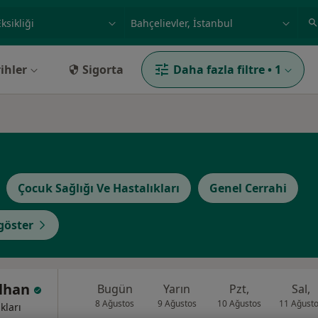
ilgi alanı ve hastalık, isim
örnek: İstanbul
ihler
Sigorta
Daha fazla filtre
•
1
Çocuk Sağlığı Ve Hastalıkları
Genel Cerrahi
öster
alhan
Bugün
Yarın
Pzt,
Sal,
8 Ağustos
9 Ağustos
10 Ağustos
11 Ağust
kları