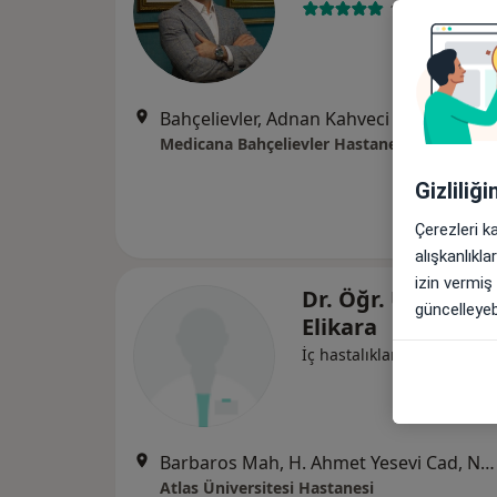
12 görüş
Bahçelievler, Adnan Kahveci Blv. No:2, 34180, İst
Medicana Bahçelievler Hastanesi
Gizliliğ
Çerezleri k
alışkanlıkl
izin vermiş
Dr. Öğr. Üyesi Ye
güncelleyebi
Elikara
İç hastalıkları
Barbaros Mah, H. Ahmet Yesevi Cad, No: 149 Güneşli - Bağcılar / İstanbul, Bağcılar
Atlas Üniversitesi Hastanesi