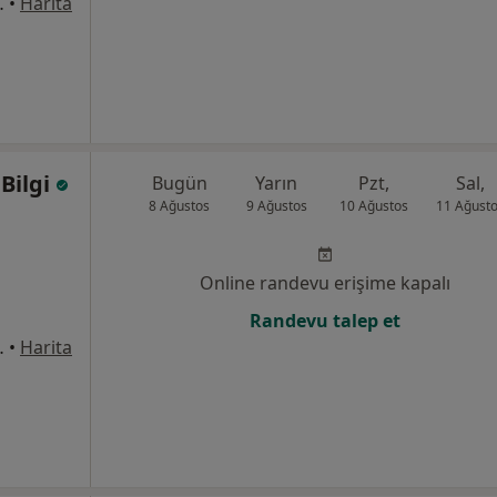
1/8, Bahçelievler
•
Harita
Bilgi
Bugün
Yarın
Pzt,
Sal,
8 Ağustos
9 Ağustos
10 Ağustos
11 Ağust
Online randevu erişime kapalı
Randevu talep et
1/8, Bahçelievler
•
Harita