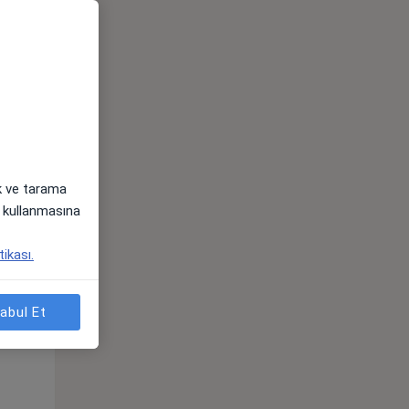
ak ve tarama
i) kullanmasına
Çar,
Per,
Cum,
tikası.
os
12 Ağustos
13 Ağustos
14 Ağustos
abul Et