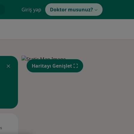
Giriş yap
Doktor musunuz?
Haritayı Genişlet
Çar,
Per,
Cum,
os
12 Ağustos
13 Ağustos
14 Ağustos