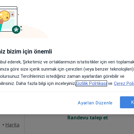
Online randevu erişime kapalı
Randevu talep et
anbul
•
Harita
iniz bizim için önemli
abul ederek, Şirketimiz ve ortaklarımızın istatistikler için veri toplam
arınıza göre size içerik sunmak için çerezleri (veya benzer teknolojiler
 olursunuz.Tercihlerinizi istediğiniz zaman ayarlardan görebilir ve
şim
Bugün
Yarın
Pzt,
Sal,
lirsiniz. Daha fazla bilgi için inceleyiniz,
Gizlilik Politikası
ve
Çerez Poli
8 Ağustos
9 Ağustos
10 Ağustos
11 Ağust
K
Ayarları Düzenle
Online randevu erişime kapalı
Randevu talep et
•
Harita