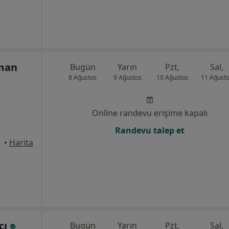
sman
Bugün
Yarın
Pzt,
Sal,
8 Ağustos
9 Ağustos
10 Ağustos
11 Ağust
Online randevu erişime kapalı
Randevu talep et
•
Harita
cı
Bugün
Yarın
Pzt,
Sal,