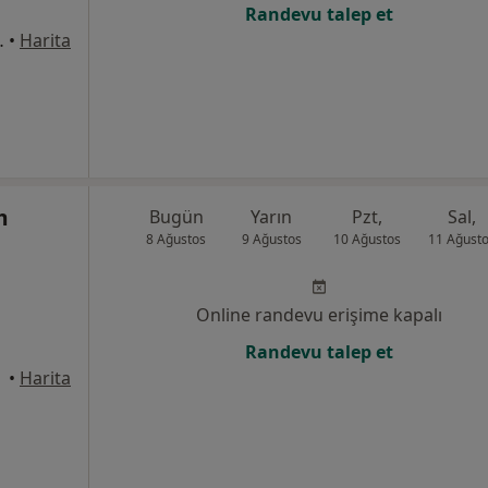
Randevu talep et
1/8, Bahçelievler
•
Harita
m
Bugün
Yarın
Pzt,
Sal,
8 Ağustos
9 Ağustos
10 Ağustos
11 Ağust
Online randevu erişime kapalı
Randevu talep et
•
Harita