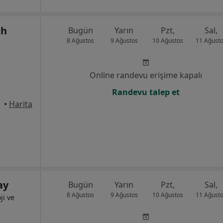
ih
Bugün
Yarın
Pzt,
Sal,
8 Ağustos
9 Ağustos
10 Ağustos
11 Ağust
Online randevu erişime kapalı
Randevu talep et
•
Harita
ay
Bugün
Yarın
Pzt,
Sal,
8 Ağustos
9 Ağustos
10 Ağustos
11 Ağust
ji ve