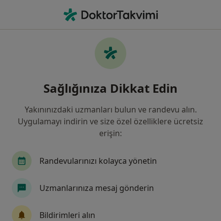
An
Vitamin Eksikliği • Ataşehir, İstanbul
Filters
• 1
Sigorta
Harita
Vitamin Eksikliği, Ataşehir
Sağlığınıza Dikkat Edin
Yakınınızdaki uzmanları bulun ve randevu alın.
Hangi uzmanlığı aramıştınız?
Uygulamayı indirin ve size özel özelliklere ücretsiz
İç Hastalıkları
Gastroenteroloji
Genel Cer
erişin:
Randevularınızı kolayca yönetin
Uzmanlarınıza mesaj gönderin
Bildirimleri alın