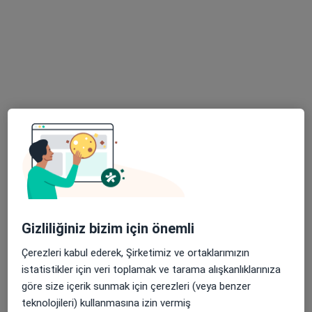
Adres 1
Adres 2
Kayışdağı Mahallesi Raci Caddesi No:1, Ataşehir
•
Harita
Medikal Park Ataşehir
Bu uzman ilgili adres için online danışmanlık/takvim sunmuyor.
Randevu talep et
Gizliliğiniz bizim için önemli
Çerezleri kabul ederek, Şirketimiz ve ortaklarımızın
istatistikler için veri toplamak ve tarama alışkanlıklarınıza
göre size içerik sunmak için çerezleri (veya benzer
Prof. Dr. Ferit Kerim Küçükler
teknolojileri) kullanmasına izin vermiş