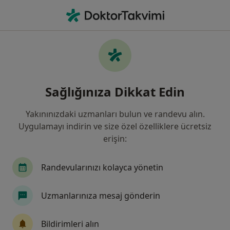
An
Karaciğer Yağlanması • Bahçelievler, İstanbul
Filters
• 1
Sigorta
Harita
Karaciğer Yağlanması, Bahçelievler
Sağlığınıza Dikkat Edin
Yakınınızdaki uzmanları bulun ve randevu alın.
Hangi uzmanlığı aramıştınız?
Uygulamayı indirin ve size özel özelliklere ücretsiz
İç Hastalıkları
Gastroenteroloji
Genel Cer
erişin:
Randevularınızı kolayca yönetin
Uzmanlarınıza mesaj gönderin
Bildirimleri alın