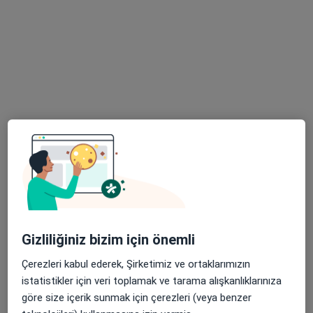
Bahçelievler, Adnan Kahveci Blv. No:2, 34180, İstanbul
•
Harita
Medicana Bahçelievler Hastanesi
Bu uzman ilgili adres için online danışmanlık/takvim sunmuyor.
Randevu talep et
Gizliliğiniz bizim için önemli
Uzm. Dr. Berkant Sönmez
Çerezleri kabul ederek, Şirketimiz ve ortaklarımızın
Tıbbi onkoloji, İç hastalıkları
istatistikler için veri toplamak ve tarama alışkanlıklarınıza
Adnan Kahveci Bulvarı No: 70, İstanbul
•
Harita
göre size içerik sunmak için çerezleri (veya benzer
YAŞAM MOBİL SAĞLIK