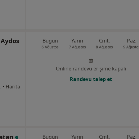
 Aydos
Bugün
Yarın
Cmt,
Paz,
6 Ağustos
7 Ağustos
8 Ağustos
9 Ağusto
Online randevu erişime kapalı
Randevu talep et
ilüfer/Bursa, Bursa
•
Harita
latan
Bugün
Yarın
Cmt,
Paz,