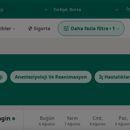
ilgi alanı ve hastalık, isim
örnek: İstanbul
ihler
Sigorta
Daha fazla filtre
•
1
ji
Anesteziyoloji Ve Reanimasyon
İç Hastalıklar
ngin
Bugün
Yarın
Cmt,
Paz,
6 Ağustos
7 Ağustos
8 Ağustos
9 Ağusto