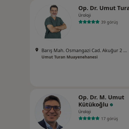
Op. Dr. Umut Tur
Üroloji
39 görüş
Barış Mah. Osmangazi Cad. Akuğur 2 No :13 17A, Bursa
Umut Turan Muayenehanesi
Op. Dr. M. Umut
Kütükoğlu
Üroloji
17 görüş