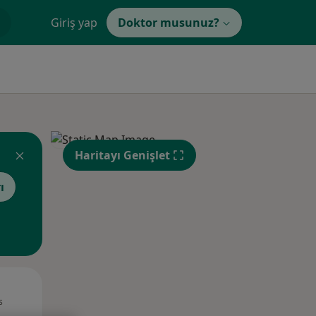
Giriş yap
Doktor musunuz?
Haritayı Genişlet
ı
Pzt,
Sal,
Çar,
s
10 Ağustos
11 Ağustos
12 Ağustos