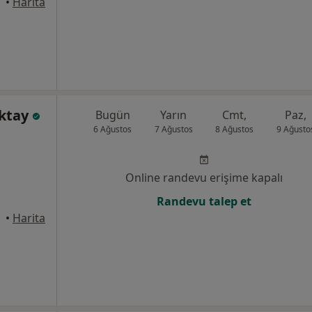
•
Harita
Oktay
Bugün
Yarın
Cmt,
Paz,
6 Ağustos
7 Ağustos
8 Ağustos
9 Ağusto
Online randevu erişime kapalı
Randevu talep et
•
Harita