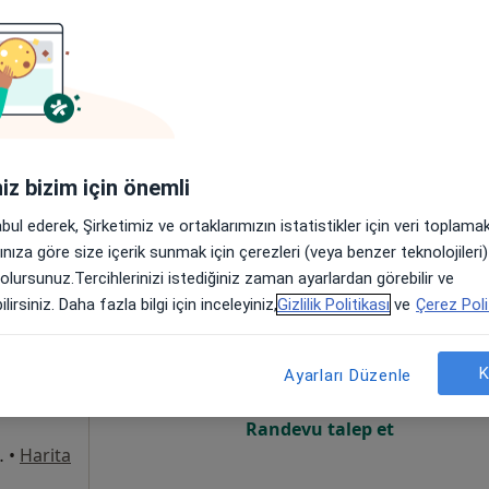
Online randevu erişime kapalı
Randevu talep et
•
Harita
iniz bizim için önemli
abul ederek, Şirketimiz ve ortaklarımızın istatistikler için veri toplam
arınıza göre size içerik sunmak için çerezleri (veya benzer teknolojiler
 olursunuz.Tercihlerinizi istediğiniz zaman ayarlardan görebilir ve
il
Bugün
Yarın
Cmt,
Paz,
lirsiniz. Daha fazla bilgi için inceleyiniz,
Gizlilik Politikası
ve
Çerez Poli
6 Ağustos
7 Ağustos
8 Ağustos
9 Ağusto
K
Ayarları Düzenle
Online randevu erişime kapalı
Randevu talep et
t:2 İç Kapı No:25, Bursa
•
Harita