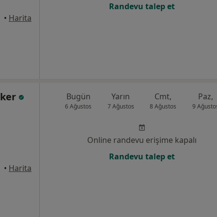
Randevu talep et
•
Harita
rker
Bugün
Yarın
Cmt,
Paz,
6 Ağustos
7 Ağustos
8 Ağustos
9 Ağusto
Online randevu erişime kapalı
Randevu talep et
•
Harita