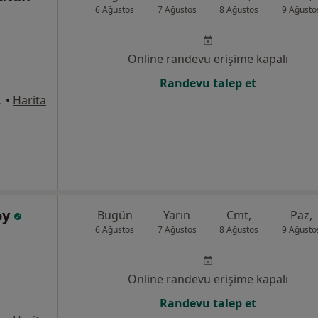
6 Ağustos
7 Ağustos
8 Ağustos
9 Ağusto
Online randevu erişime kapalı
Randevu talep et
angazi / Bursa, Bursa
•
Harita
oy
Bugün
Yarın
Cmt,
Paz,
6 Ağustos
7 Ağustos
8 Ağustos
9 Ağusto
Online randevu erişime kapalı
Randevu talep et