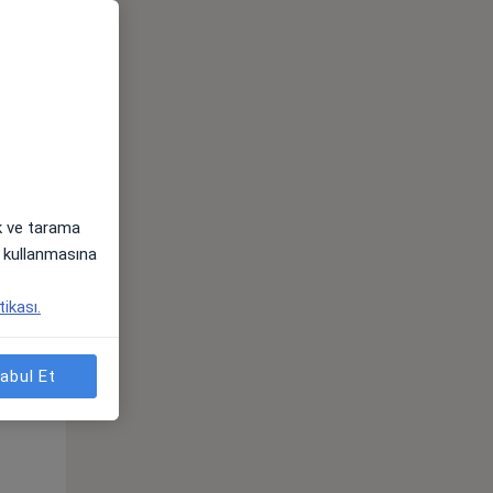
ak ve tarama
i) kullanmasına
Pzt,
Sal,
Çar,
tikası.
s
10 Ağustos
11 Ağustos
12 Ağustos
abul Et