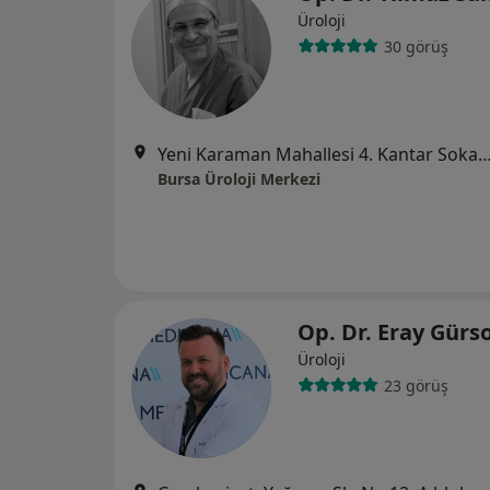
Üroloji
30 görüş
Yeni Karaman Mahallesi 4. Kantar Sokak. Asya Plaza İş Merkezi No:2 Kat:2 D:202 ( İhsaniye Metro Durağında) Osm
Bursa Üroloji Merkezi
Op. Dr. Eray Gürs
Üroloji
23 görüş