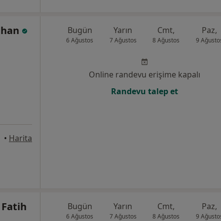
ahan
Bugün
Yarın
Cmt,
Paz,
6 Ağustos
7 Ağustos
8 Ağustos
9 Ağusto
Online randevu erişime kapalı
Randevu talep et
•
Harita
Fatih
Bugün
Yarın
Cmt,
Paz,
6 Ağustos
7 Ağustos
8 Ağustos
9 Ağusto