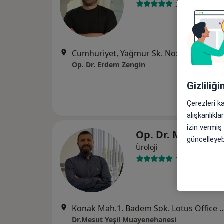
33 görüş
Cumhuriyet, Yağmur Sk. No:12, A blok Kat 6 Daire 11, Nilüfer
Op. Dr. Erdem Zengin
Gizliliğ
Çerezleri k
alışkanlıkl
izin vermiş
Op. Dr. Mesut Yeş
güncelleyebi
Üroloji
112 görüş
Konak Mah.1. Badem Sok. Lotus Office A Blok No:26 ka
Dr.Mesut Yeşil Muayenehanesi