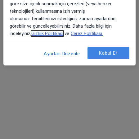
göre size içerik sunmak için çerezleri (veya benzer
Mudanya Yolu Mediloft 1.Sedir Sokak No:15/16, Osmangazi
•
Harita
teknolojileri) kullanmasına izin vermiş
Bülent Oktay Muayenehanesi
olursunuz.Tercihlerinizi istediğiniz zaman ayarlardan
Bu uzman ilgili adres için online danışmanlık/takvim sunmuyor.
görebilir ve güncelleyebilirsiniz. Daha fazla bilgi için
inceleyiniz,
Gizlilik Politikası
ve
Çerez Politikası.
Randevu talep et
Kabul Et
Ayarları Düzenle
Op. Dr. Yılmaz Salatan
Üroloji
30 görüş
Yeni Karaman Mahallesi 4. Kantar Sokak. Asya Plaza İş Merkezi No:2 Kat:2 D:202 ( İhsaniye Metro Durağında) Osmangazi / Bursa, Bursa
•
Harita