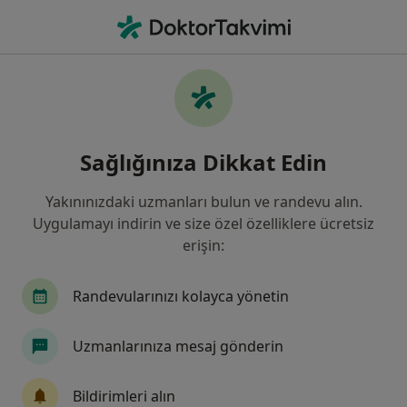
An
İdrarda Kan Görülmesi • Türkiye, Bursa
Filters
• 1
Sigorta
Harita
İdrarda Kan Görülmesi, Bursa
Sağlığınıza Dikkat Edin
Yakınınızdaki uzmanları bulun ve randevu alın.
Hangi uzmanlığı aramıştınız?
Uygulamayı indirin ve size özel özelliklere ücretsiz
Üroloji
Genel Cerrahi
Nöroloji
Aneste
erişin:
Randevularınızı kolayca yönetin
Uzmanlarınıza mesaj gönderin
Bildirimleri alın