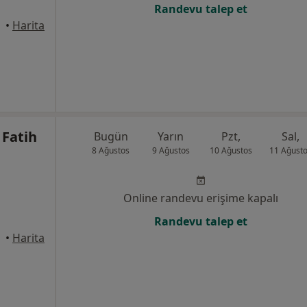
Randevu talep et
•
Harita
Fatih
Bugün
Yarın
Pzt,
Sal,
8 Ağustos
9 Ağustos
10 Ağustos
11 Ağust
Online randevu erişime kapalı
Randevu talep et
•
Harita