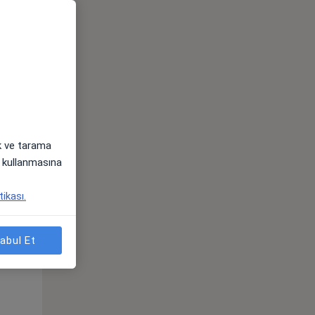
ak ve tarama
i) kullanmasına
Çar,
Per,
Cum,
tikası.
os
12 Ağustos
13 Ağustos
14 Ağustos
abul Et