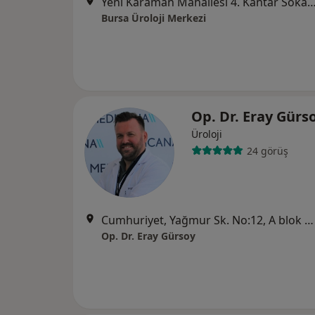
Yeni Karaman Mahallesi 4. Kantar Sokak. Asya Plaza İş Merkezi No:2 Kat:2 D:202 ( İhsaniye Metro Durağında) Osm
Bursa Üroloji Merkezi
Op. Dr. Eray Gürs
Üroloji
24 görüş
Cumhuriyet, Yağmur Sk. No:12, A blok Kat 6 Daire 11, Nilüfer
Op. Dr. Eray Gürsoy