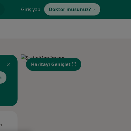
Giriş yap
Doktor musunuz?
Haritayı Genişlet
n
Çar,
Per,
Cum,
os
12 Ağustos
13 Ağustos
14 Ağustos