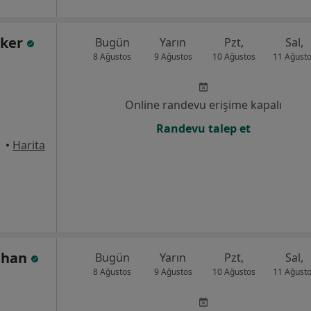
rker
Bugün
Yarın
Pzt,
Sal,
8 Ağustos
9 Ağustos
10 Ağustos
11 Ağust
Online randevu erişime kapalı
Randevu talep et
•
Harita
ahan
Bugün
Yarın
Pzt,
Sal,
8 Ağustos
9 Ağustos
10 Ağustos
11 Ağust