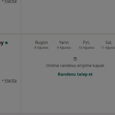
angazi / Bursa, Bursa
•
Harita
oy
Bugün
Yarın
Pzt,
Sal,
8 Ağustos
9 Ağustos
10 Ağustos
11 Ağust
Online randevu erişime kapalı
Randevu talep et
•
Harita