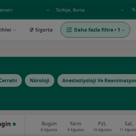
ilgi alanı ve hastalık, isim
örnek: İstanbul
ihler
Sigorta
Daha fazla filtre
•
1
Cerrahi
Nöroloji
Anesteziyoloji Ve Reanimasyo
ngin
Bugün
Yarın
Pzt,
Sal,
8 Ağustos
9 Ağustos
10 Ağustos
11 Ağust