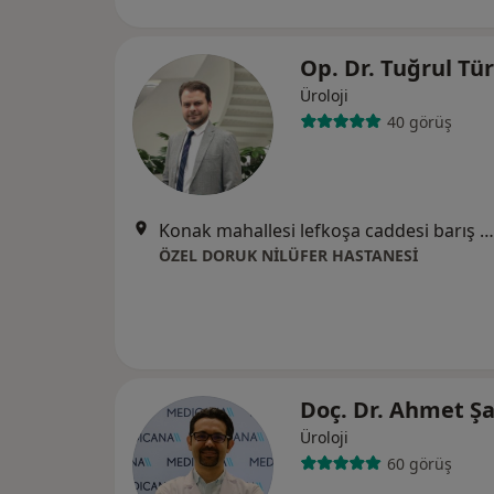
Op. Dr. Tuğrul Tü
Üroloji
40 görüş
Konak mahallesi lefkoşa caddesi barış sokak No: 22 Nilüfer Bursa, Bursa
ÖZEL DORUK NİLÜFER HASTANESİ
Doç. Dr. Ahmet Ş
Üroloji
60 görüş