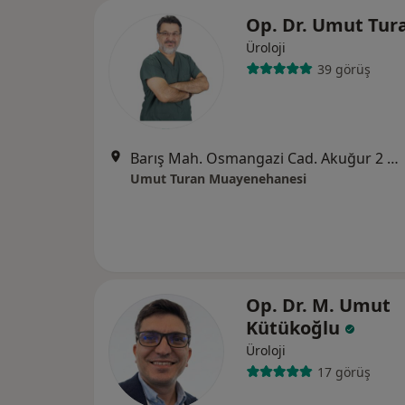
Op. Dr. Umut Tur
Üroloji
39 görüş
Barış Mah. Osmangazi Cad. Akuğur 2 No :13 17A, Bursa
Umut Turan Muayenehanesi
Op. Dr. M. Umut
Kütükoğlu
Üroloji
17 görüş