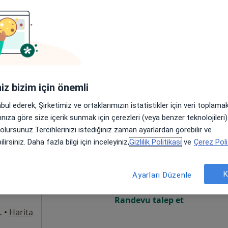
Online randevu erişime kapalı
Randevu talep et
•
Harita
iniz bizim için önemli
abul ederek, Şirketimiz ve ortaklarımızın istatistikler için veri toplam
arınıza göre size içerik sunmak için çerezleri (veya benzer teknolojiler
 olursunuz.Tercihlerinizi istediğiniz zaman ayarlardan görebilir ve
il
Bugün
Yarın
Pzt,
Sal,
lirsiniz. Daha fazla bilgi için inceleyiniz,
Gizlilik Politikası
ve
Çerez Poli
8 Ağustos
9 Ağustos
10 Ağustos
11 Ağust
K
Ayarları Düzenle
Online randevu erişime kapalı
Randevu talep et
t:2 İç Kapı No:25, Bursa
•
Harita