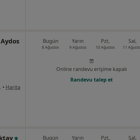
 Aydos
Bugün
Yarın
Pzt,
Sal,
8 Ağustos
9 Ağustos
10 Ağustos
11 Ağust
Online randevu erişime kapalı
Randevu talep et
ilüfer/Bursa, Bursa
•
Harita
Oktay
Bugün
Yarın
Pzt,
Sal,