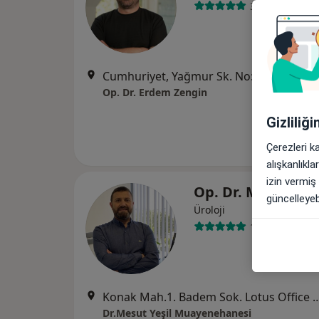
33 görüş
Cumhuriyet, Yağmur Sk. No:12, A blok Kat 6 Daire 11, Nilüfer
Op. Dr. Erdem Zengin
Gizliliğ
Çerezleri k
alışkanlıkl
izin vermiş
Op. Dr. Mesut Yeş
güncelleyebi
Üroloji
112 görüş
Konak Mah.1. Badem Sok. Lotus Office A Blok No:26 ka
Dr.Mesut Yeşil Muayenehanesi