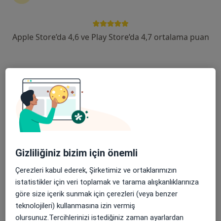
devam ettirmek için online danışmanlığı seçin. Eğer
ihtiyacınız varsa, muayenehane ziyareti için de
randevu alabilirsiniz.
Apple Store’da 4,6 ve Play Store’da 4,7 ortalama puan
Uzmanları göster
Nasıl çalışır?
Rahim ağzı kanseri ile ilgilenen
uzmanlardan bazıları
Züleyha Kadehci
Gizliliğiniz bizim için önemli
Çerezleri kabul ederek, Şirketimiz ve ortaklarımızın
Radyasyon onkolojisi
İstanbul
istatistikler için veri toplamak ve tarama alışkanlıklarınıza
göre size içerik sunmak için çerezleri (veya benzer
teknolojileri) kullanmasına izin vermiş
Cem Parlak
olursunuz.Tercihlerinizi istediğiniz zaman ayarlardan