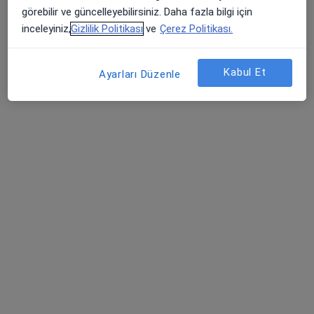
görebilir ve güncelleyebilirsiniz. Daha fazla bilgi için
Radyasyon onkolojisi
inceleyiniz,
Gizlilik Politikası
ve
Çerez Politikası.
Hatay
Kabul Et
Ayarları Düzenle
Veli Toptaş
Kadın hastalıkları ve doğum
Muğla
Refik Ersin Eroğlu
Kadın hastalıkları ve doğum
İstanbul
Mehmet Besim Çıldır
Kadın hastalıkları ve doğum
Mersin