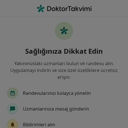
An
Ne arıyorsunuz?
Ana Sayfa
Hastalıklar
Rahim Ağzı Kanseri
Rahim ağzı kanseri - Bilgi,
Sağlığınıza Dikkat Edin
uzmanları, sıkça sorulan sorular
Yakınınızdaki uzmanları bulun ve randevu alın.
Uygulamayı indirin ve size özel özelliklere ücretsiz
erişin:
Bilgi
Randevularınızı kolayca yönetin
Uzmanlarınıza mesaj gönderin
Sağlığınızı ertelemeyin
Evinizden ayrılmadan tedavinizi başlatmak veya
Bildirimleri alın