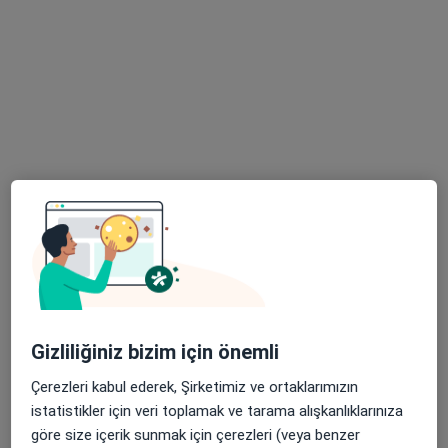
1 görüş
Odunluk Mahallesi, İzmir Yolu Cd No:41, Nilüfer
•
Harita
Medicana Bursa Hastanesi
Bu uzman ilgili adres için online danışmanlık/takvim sunmuyor.
Randevu talep et
Gizliliğiniz bizim için önemli
Uzm. Dr. Mehmet Faik Çetindağ
Çerezleri kabul ederek, Şirketimiz ve ortaklarımızın
Radyasyon onkolojisi
istatistikler için veri toplamak ve tarama alışkanlıklarınıza
göre size içerik sunmak için çerezleri (veya benzer