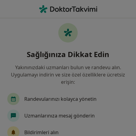
An
Radyasyon Onkolojisi
Filters
Sigorta
Harita
Radyasyon Onkolojisi
Sağlığınıza Dikkat Edin
Yakınınızdaki uzmanları bulun ve randevu alın.
Hekim/Uzman aradığınız şehri seçin
Uygulamayı indirin ve size özel özelliklere ücretsiz
İstanbul
Ankara
Şişli
İzmir
Çan
erişin:
Randevularınızı kolayca yönetin
Uzmanlarınıza mesaj gönderin
Bildirimleri alın