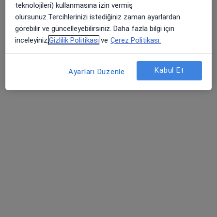
Adres 1
Adres 2
teknolojileri) kullanmasına izin vermiş
olursunuz.Tercihlerinizi istediğiniz zaman ayarlardan
görebilir ve güncelleyebilirsiniz. Daha fazla bilgi için
Tem Avrupa Otoyolu Göztepe Çıkışı No: 1Bağcılar, İstanbul
•
Harita
inceleyiniz,
Gizlilik Politikası
ve
Çerez Politikası.
Bağcılar Medipol Mega Üniversite Hastanesi
Bu uzman ilgili adres için online danışmanlık/takvim sunmuyor.
Kabul Et
Ayarları Düzenle
Randevu talep et
Uzm. Dr. Murat Emin Güveli
Radyasyon onkolojisi, Fitoterapi, Ozon terapi
41 görüş