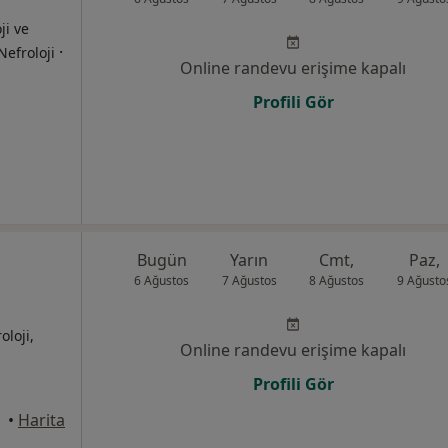
ji ve
·
Nefroloji
Online randevu erişime kapalı
Profili Gör
Bugün
Yarın
Cmt,
Paz,
6 Ağustos
7 Ağustos
8 Ağustos
9 Ağusto
oloji,
Online randevu erişime kapalı
Profili Gör
•
Harita