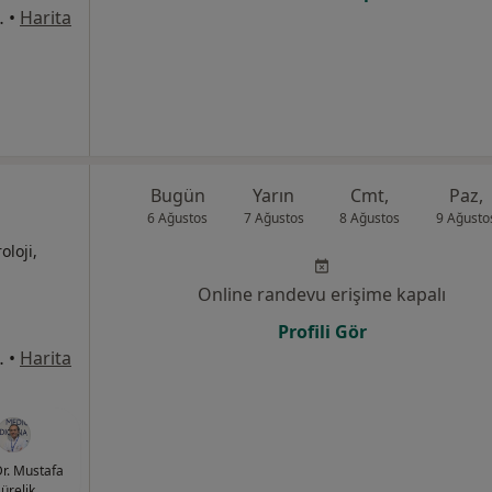
8Merkez/Sivas, Sivas
•
Harita
Bugün
Yarın
Cmt,
Paz,
6 Ağustos
7 Ağustos
8 Ağustos
9 Ağusto
oloji,
Online randevu erişime kapalı
Profili Gör
8Merkez/Sivas, Sivas
•
Harita
Dr. Mustafa
ürelik