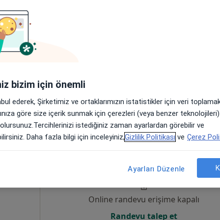
um
Online randevu erişime kapalı
Randevu talep et
 4
iniz bizim için önemli
abul ederek, Şirketimiz ve ortaklarımızın istatistikler için veri toplam
arınıza göre size içerik sunmak için çerezleri (veya benzer teknolojiler
 olursunuz.Tercihlerinizi istediğiniz zaman ayarlardan görebilir ve
lirsiniz. Daha fazla bilgi için inceleyiniz,
Gizlilik Politikası
ve
Çerez Poli
zlı
Bugün
Yarın
Cmt,
Paz,
6 Ağustos
7 Ağustos
8 Ağustos
9 Ağusto
K
Ayarları Düzenle
um
Online randevu erişime kapalı
Randevu talep et