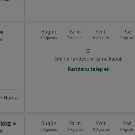
Bugün
Yarın
Cmt,
Paz,
6 Ağustos
7 Ağustos
8 Ağustos
9 Ağusto
um
Online randevu erişime kapalı
Randevu talep et
•
Harita
ıldız
Bugün
Yarın
Cmt,
Paz,
6 Ağustos
7 Ağustos
8 Ağustos
9 Ağusto
um