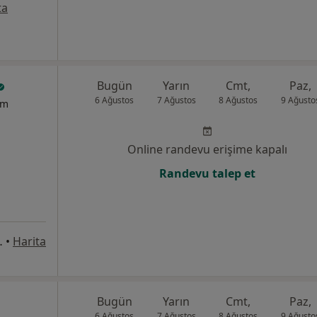
ta
Bugün
Yarın
Cmt,
Paz,
6 Ağustos
7 Ağustos
8 Ağustos
9 Ağusto
um
Online randevu erişime kapalı
Randevu talep et
) Kat: 5, Sivas
•
Harita
Bugün
Yarın
Cmt,
Paz,
6 Ağustos
7 Ağustos
8 Ağustos
9 Ağusto