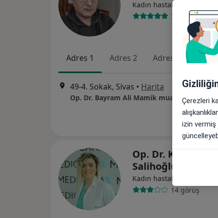
Kadın hastalıkları ve doğ
7 görüş
Adres 1
Adres 2
Adres 3
Adres
Gizliliğ
49-4. Sokak, Sivas
•
Harita
Op. Dr. Bayram Ali Mamik muayenehanesi
Çerezleri k
alışkanlıkl
izin vermiş
güncelleyebi
Op. Dr. Kerime Na
Salihoğlu
Kadın hastalıkları ve doğ
14 görüş