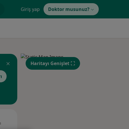
Giriş yap
Doktor musunuz?
Haritayı Genişlet
ı
Pzt,
Sal,
Çar,
s
10 Ağustos
11 Ağustos
12 Ağustos