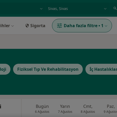
ilgi alanı ve hastalık, isim
örnek: İstanbul
ihler
Sigorta
Daha fazla filtre
•
1
loji
Fiziksel Tıp Ve Rehabilitasyon
İç Hastalıklar
i
Bugün
Yarın
Cmt,
Paz,
6 Ağustos
7 Ağustos
8 Ağustos
9 Ağusto