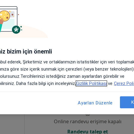
um
Online randevu erişime kapalı
Randevu talep et
 4
iniz bizim için önemli
abul ederek, Şirketimiz ve ortaklarımızın istatistikler için veri toplam
arınıza göre size içerik sunmak için çerezleri (veya benzer teknolojiler
 olursunuz.Tercihlerinizi istediğiniz zaman ayarlardan görebilir ve
lirsiniz. Daha fazla bilgi için inceleyiniz,
Gizlilik Politikası
ve
Çerez Poli
lk
Bugün
Yarın
Paz,
Pzt,
7 Ağustos
8 Ağustos
9 Ağustos
10 Ağust
um
K
Ayarları Düzenle
Online randevu erişime kapalı
Randevu talep et