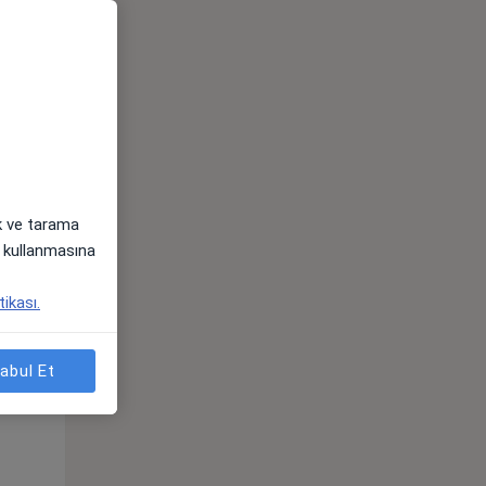
ak ve tarama
i) kullanmasına
tikası.
Sal,
Çar,
Per,
os
11 Ağustos
12 Ağustos
13 Ağustos
abul Et