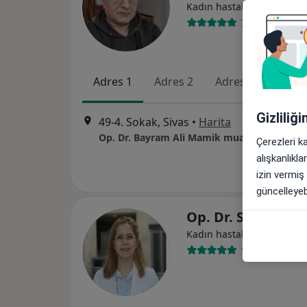
Kadın hastalıkları ve doğ
7 görüş
Adres 1
Adres 2
Adres 3
Adres
Gizliliğ
49-4. Sokak, Sivas
•
Harita
Op. Dr. Bayram Ali Mamik muayenehanesi
Çerezleri k
alışkanlıkl
izin vermiş
güncelleyebi
Op. Dr. Sultan Şa
Kadın hastalıkları ve doğ
14 görüş