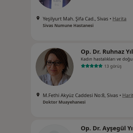
Yeşilyurt Mah. Şifa Cad., Sivas
•
Harita
Sivas Numune Hastanesi
Op. Dr. Ruhnaz Y
Kadın hastalıkları ve doğ
13 görüş
M.Fethi Akyüz Caddesi No:8, Sivas
•
Hari
Doktor Muayehanesi
Op. Dr. Ayşegül Y