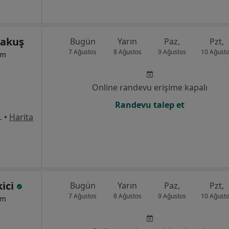
rakuş
Bugün
Yarın
Paz,
Pzt,
7 Ağustos
8 Ağustos
9 Ağustos
10 Ağust
um
Online randevu erişime kapalı
Randevu talep et
8Merkez/Sivas, Sivas
•
Harita
kici
Bugün
Yarın
Paz,
Pzt,
7 Ağustos
8 Ağustos
9 Ağustos
10 Ağust
um