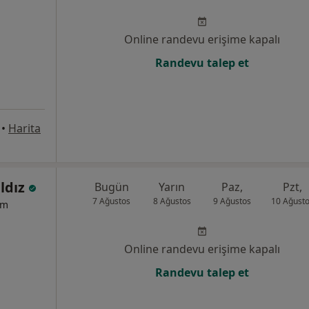
Online randevu erişime kapalı
Randevu talep et
•
Harita
ıldız
Bugün
Yarın
Paz,
Pzt,
7 Ağustos
8 Ağustos
9 Ağustos
10 Ağust
um
Online randevu erişime kapalı
Randevu talep et