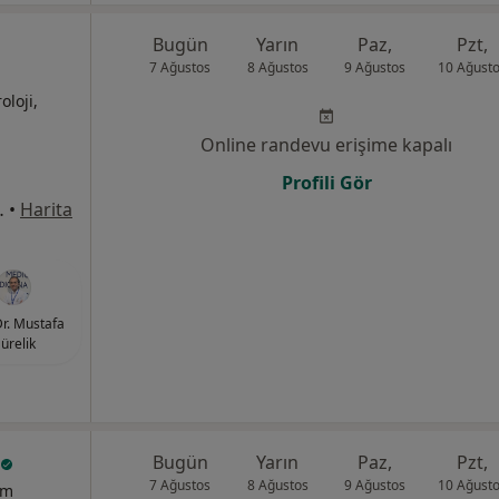
Bugün
Yarın
Paz,
Pzt,
7 Ağustos
8 Ağustos
9 Ağustos
10 Ağust
oloji,
Online randevu erişime kapalı
Profili Gör
8Merkez/Sivas, Sivas
•
Harita
Dr. Mustafa
ürelik
Bugün
Yarın
Paz,
Pzt,
7 Ağustos
8 Ağustos
9 Ağustos
10 Ağust
um