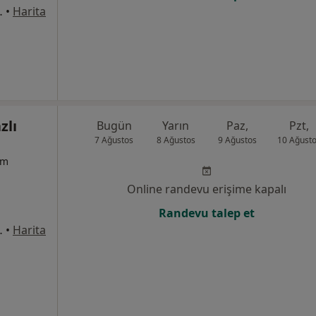
8Merkez/Sivas, Sivas
•
Harita
zlı
Bugün
Yarın
Paz,
Pzt,
7 Ağustos
8 Ağustos
9 Ağustos
10 Ağust
um
Online randevu erişime kapalı
Randevu talep et
8Merkez/Sivas, Sivas
•
Harita