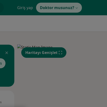
Giriş yap
Doktor musunuz?
Haritayı Genişlet
ı
Sal,
Çar,
Per,
os
11 Ağustos
12 Ağustos
13 Ağustos