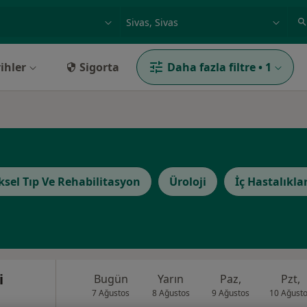
ilgi alanı ve hastalık, isim
örnek: İstanbul
ihler
Sigorta
Daha fazla filtre
•
1
iksel Tıp Ve Rehabilitasyon
Üroloji
İç Hastalıklar
i
Bugün
Yarın
Paz,
Pzt,
7 Ağustos
8 Ağustos
9 Ağustos
10 Ağust