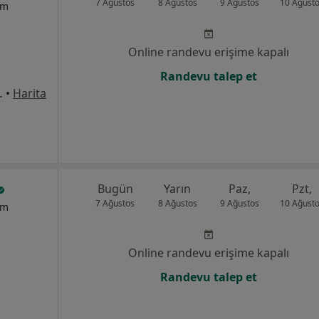
7 Ağustos
8 Ağustos
9 Ağustos
10 Ağust
um
Online randevu erişime kapalı
Randevu talep et
8Merkez/Sivas, Sivas
•
Harita
Bugün
Yarın
Paz,
Pzt,
7 Ağustos
8 Ağustos
9 Ağustos
10 Ağust
um
Online randevu erişime kapalı
Randevu talep et