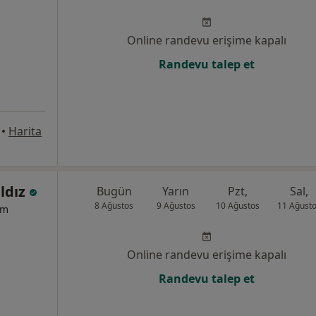
Online randevu erişime kapalı
Randevu talep et
•
Harita
ıldız
Bugün
Yarın
Pzt,
Sal,
8 Ağustos
9 Ağustos
10 Ağustos
11 Ağust
um
Online randevu erişime kapalı
Randevu talep et