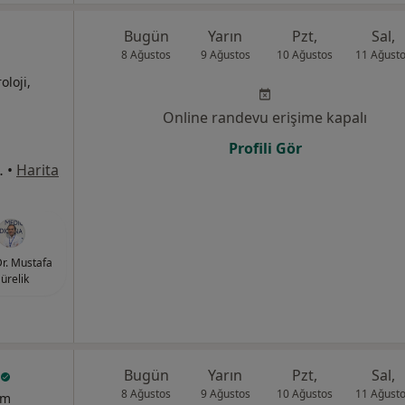
Bugün
Yarın
Pzt,
Sal,
8 Ağustos
9 Ağustos
10 Ağustos
11 Ağust
oloji,
Online randevu erişime kapalı
Profili Gör
8Merkez/Sivas, Sivas
•
Harita
Dr. Mustafa
ürelik
Bugün
Yarın
Pzt,
Sal,
8 Ağustos
9 Ağustos
10 Ağustos
11 Ağust
um