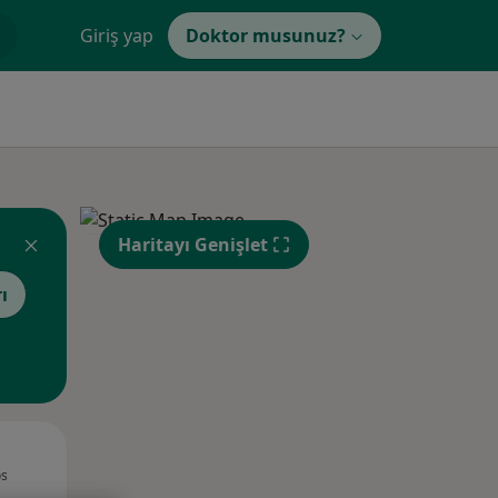
Giriş yap
Doktor musunuz?
Haritayı Genişlet
ı
Çar,
Per,
Cum,
os
12 Ağustos
13 Ağustos
14 Ağustos