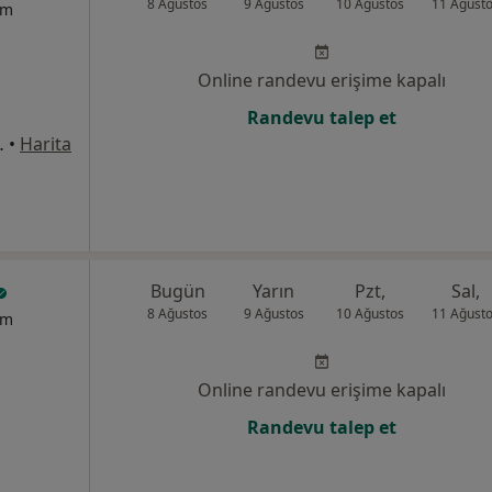
8 Ağustos
9 Ağustos
10 Ağustos
11 Ağust
um
Online randevu erişime kapalı
Randevu talep et
8Merkez/Sivas, Sivas
•
Harita
Bugün
Yarın
Pzt,
Sal,
8 Ağustos
9 Ağustos
10 Ağustos
11 Ağust
um
Online randevu erişime kapalı
Randevu talep et