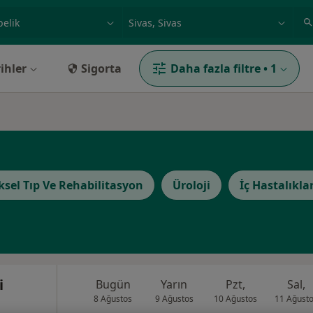
ilgi alanı ve hastalık, isim
örnek: İstanbul
ihler
Sigorta
Daha fazla filtre
•
1
iksel Tıp Ve Rehabilitasyon
Üroloji
İç Hastalıklar
i
Bugün
Yarın
Pzt,
Sal,
8 Ağustos
9 Ağustos
10 Ağustos
11 Ağust