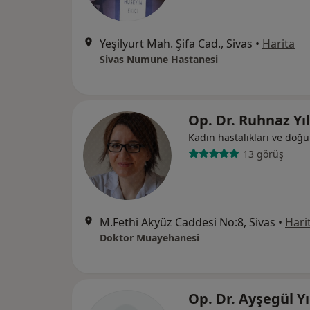
Yeşilyurt Mah. Şifa Cad., Sivas
•
Harita
Sivas Numune Hastanesi
Op. Dr. Ruhnaz Y
Kadın hastalıkları ve doğ
13 görüş
M.Fethi Akyüz Caddesi No:8, Sivas
•
Hari
Doktor Muayehanesi
Op. Dr. Ayşegül Y