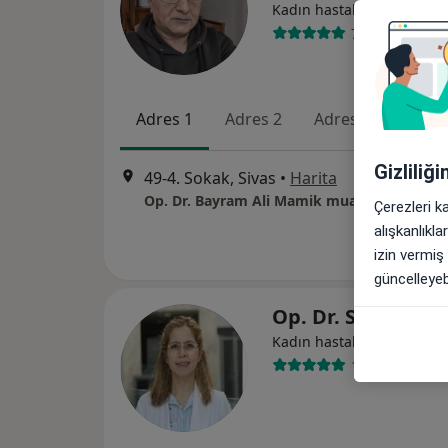
Kadın hastalıkları ve doğ
7 görüş
Adres 1
Adres 2
Adres 3
Adres
Gizliliğ
49-4. Sokak, Sivas
•
Harita
Op. Dr. Bayram Ali Mamik muayenehanesi
Çerezleri k
alışkanlıkl
izin vermiş
güncelleyebi
Op. Dr. Sultan Şa
Kadın hastalıkları ve doğ
14 görüş