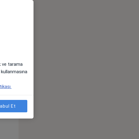
ak ve tarama
i) kullanmasına
tikası.
Çar,
Per,
Cum,
os
12 Ağustos
13 Ağustos
14 Ağustos
abul Et