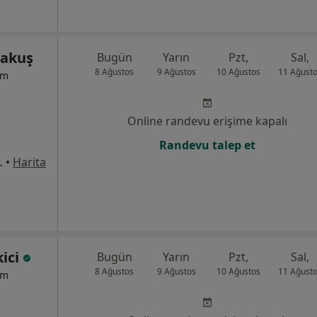
rakuş
Bugün
Yarın
Pzt,
Sal,
8 Ağustos
9 Ağustos
10 Ağustos
11 Ağust
um
Online randevu erişime kapalı
Randevu talep et
8Merkez/Sivas, Sivas
•
Harita
kici
Bugün
Yarın
Pzt,
Sal,
8 Ağustos
9 Ağustos
10 Ağustos
11 Ağust
um