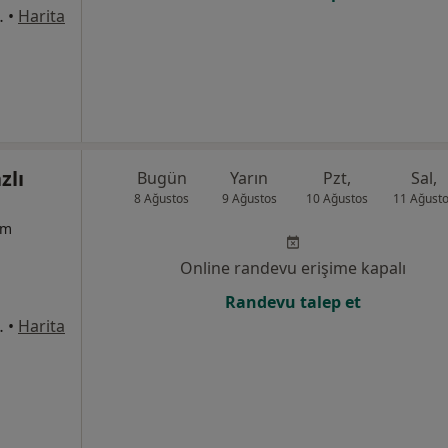
8Merkez/Sivas, Sivas
•
Harita
zlı
Bugün
Yarın
Pzt,
Sal,
8 Ağustos
9 Ağustos
10 Ağustos
11 Ağust
um
Online randevu erişime kapalı
Randevu talep et
8Merkez/Sivas, Sivas
•
Harita