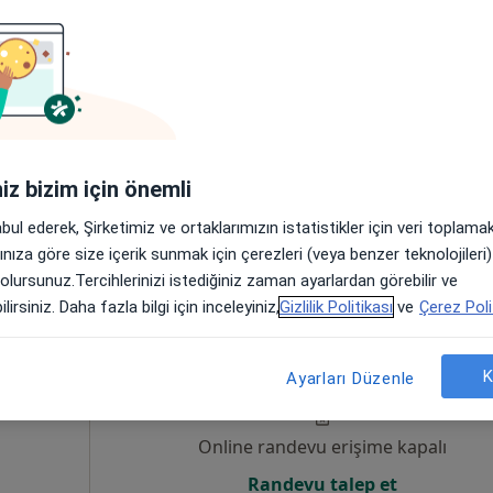
um
Online randevu erişime kapalı
Randevu talep et
 4
iniz bizim için önemli
abul ederek, Şirketimiz ve ortaklarımızın istatistikler için veri toplam
arınıza göre size içerik sunmak için çerezleri (veya benzer teknolojiler
 olursunuz.Tercihlerinizi istediğiniz zaman ayarlardan görebilir ve
lirsiniz. Daha fazla bilgi için inceleyiniz,
Gizlilik Politikası
ve
Çerez Poli
lk
Bugün
Yarın
Pzt,
Sal,
8 Ağustos
9 Ağustos
10 Ağustos
11 Ağust
um
K
Ayarları Düzenle
Online randevu erişime kapalı
Randevu talep et