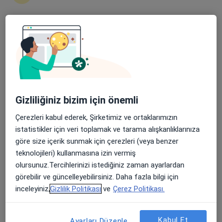
4 görüş
Şehit, Kızılırmak, M. Fethi Akyüz Cd. No: 8Merkez/Sivas, Sivas
•
Harita
Medicana Sivas Hastanesi
Apple Store’da 4,6 ve Play Store’da 4,7 ortalama puan
Bu uzman ilgili adres için online danışmanlık/takvim sunmuyor.
Randevu talep et
Gizliliğiniz bizim için önemli
Çerezleri kabul ederek, Şirketimiz ve ortaklarımızın
istatistikler için veri toplamak ve tarama alışkanlıklarınıza
göre size içerik sunmak için çerezleri (veya benzer
teknolojileri) kullanmasına izin vermiş
olursunuz.Tercihlerinizi istediğiniz zaman ayarlardan
görebilir ve güncelleyebilirsiniz. Daha fazla bilgi için
Medicana Sivas Hastanesi
inceleyiniz,
Gizlilik Politikası
ve
Çerez Politikası.
·
Daha fazla
Üroloji, İç hastalıkları, Gastroenteroloji
119 görüş
Kabul Et
Ayarları Düzenle