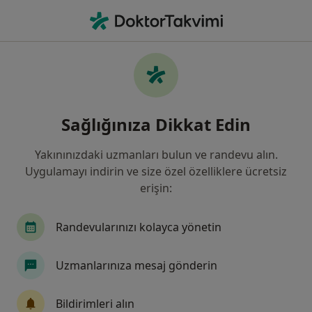
An
Üroloji • Sivas, Sivas
Filters
Sigorta:
Fortis Bank A.Ş. Men
Sivas bölgesinde Fortis Bank A.Ş.
Sağlığınıza Dikkat Edin
Mensupları Emekli Sandığı Vakfı kabul eden
Ürologlar
Yakınınızdaki uzmanları bulun ve randevu alın.
Uygulamayı indirin ve size özel özelliklere ücretsiz
erişin:
Randevularınızı kolayca yönetin
Uzmanlarınıza mesaj gönderin
Prof. Dr. Gökhan Gökçe
Bildirimleri alın
Üroloji