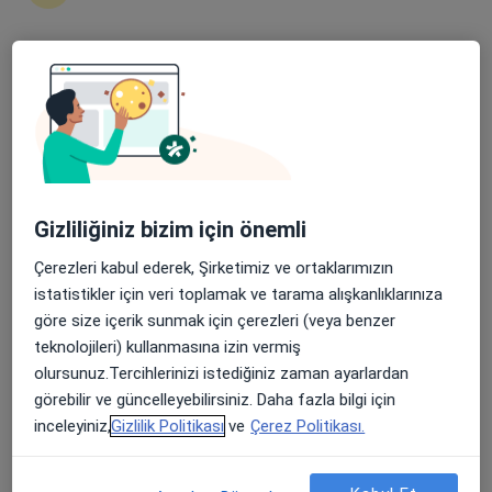
5 görüş
Şehit, Kızılırmak, M. Fethi Akyüz Cd. No: 8Merkez/Sivas, Sivas
•
Harita
Medicana Sivas Hastanesi
Apple Store’da 4,6 ve Play Store’da 4,7 ortalama puan
Bu uzman ilgili adres için online danışmanlık/takvim sunmuyor.
Randevu talep et
Gizliliğiniz bizim için önemli
Çerezleri kabul ederek, Şirketimiz ve ortaklarımızın
istatistikler için veri toplamak ve tarama alışkanlıklarınıza
göre size içerik sunmak için çerezleri (veya benzer
teknolojileri) kullanmasına izin vermiş
olursunuz.Tercihlerinizi istediğiniz zaman ayarlardan
görebilir ve güncelleyebilirsiniz. Daha fazla bilgi için
Medicana Sivas Hastanesi
inceleyiniz,
Gizlilik Politikası
ve
Çerez Politikası.
·
Beyin ve sinir cerrahisi, İç hastalıkları, Gastroenteroloji
Daha fazla
119 görüş