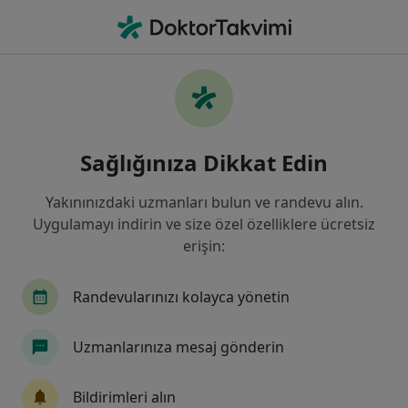
An
Beyin Ve Sinir Cerrahisi • Sivas, Sivas
Filters
Sigorta:
Fortis Bank A.Ş. Men
Sivas bölgesinde Fortis Bank A.Ş.
Sağlığınıza Dikkat Edin
Mensupları Emekli Sandığı Vakfı kabul eden
Beyin Ve Sinir Cerrahları
Yakınınızdaki uzmanları bulun ve randevu alın.
Uygulamayı indirin ve size özel özelliklere ücretsiz
erişin:
Randevularınızı kolayca yönetin
Uzmanlarınıza mesaj gönderin
Prof. Dr. Mustafa Gürelik
Bildirimleri alın
Beyin ve sinir cerrahisi