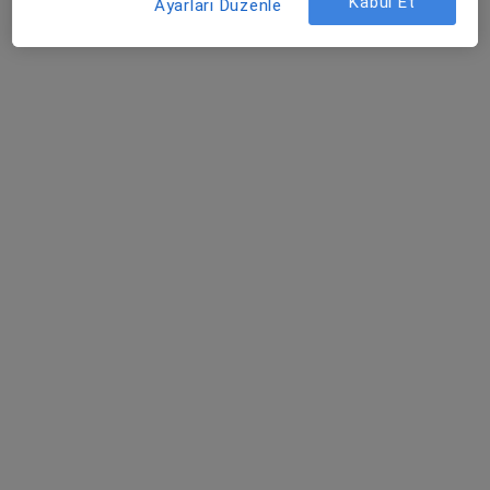
Kabul Et
Ayarları Düzenle
Şehit, Kızılırmak, M. Fethi Akyüz Cd. No: 8Merkez/Sivas, Sivas
•
Harita
Medicana Sivas Hastanesi
Prof. Dr. Mustafa
Gürelik
Beyin ve sinir
cerrahisi
Bu kurumda online uygunluğu bulunan bir doktor veya uzman bulunamadı
Profili Gör
İlgili aramalar
Fortis Bank A.Ş. Mensupları Emekli Sandığı Vakfı
kabul eden diğer doktorlar