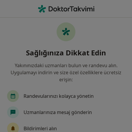
An
Beyin Ve Sinir Cerrahisi • Sivas, Sivas
Filters
Sigorta:
Katılım Emeklilik Ve
Sivas bölgesinde Katılım Emeklilik Ve Hayat
Sağlığınıza Dikkat Edin
kabul eden Beyin Ve Sinir Cerrahları
Yakınınızdaki uzmanları bulun ve randevu alın.
Uygulamayı indirin ve size özel özelliklere ücretsiz
erişin:
Randevularınızı kolayca yönetin
Uzmanlarınıza mesaj gönderin
Prof. Dr. Mustafa Gürelik
Beyin ve sinir cerrahisi
Bildirimleri alın
5 görüş