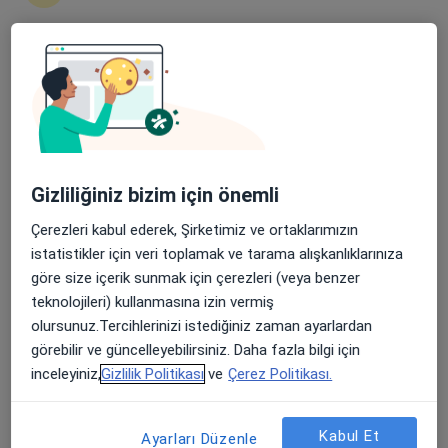
Şehit, Kızılırmak, M. Fethi Akyüz Cd. No: 8Merkez/Sivas, Sivas
•
Harita
Medicana Sivas Hastanesi
Apple Store’da 4,6 ve Play Store’da 4,7 ortalama puan
Bu uzman ilgili adres için online danışmanlık/takvim sunmuyor.
Randevu talep et
Gizliliğiniz bizim için önemli
Çerezleri kabul ederek, Şirketimiz ve ortaklarımızın
istatistikler için veri toplamak ve tarama alışkanlıklarınıza
göre size içerik sunmak için çerezleri (veya benzer
teknolojileri) kullanmasına izin vermiş
olursunuz.Tercihlerinizi istediğiniz zaman ayarlardan
Medicana Sivas Hastanesi
görebilir ve güncelleyebilirsiniz. Daha fazla bilgi için
inceleyiniz,
Gizlilik Politikası
ve
Çerez Politikası.
·
Beyin ve sinir cerrahisi, İç hastalıkları, Gastroenteroloji
Daha fazla
119 görüş
Kabul Et
Ayarları Düzenle