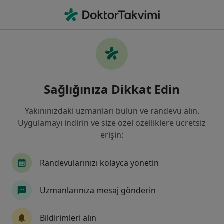
An
Beyin Ve Sinir Cerrahisi • Sivas, Sivas
Filters
Sigorta:
Inter Partner Assista
Sivas bölgesinde Inter Partner Assistance
Sağlığınıza Dikkat Edin
kabul eden Beyin Ve Sinir Cerrahları
Yakınınızdaki uzmanları bulun ve randevu alın.
Uygulamayı indirin ve size özel özelliklere ücretsiz
erişin:
Randevularınızı kolayca yönetin
Uzmanlarınıza mesaj gönderin
Prof. Dr. Mustafa Gürelik
Beyin ve sinir cerrahisi
Bildirimleri alın
5 görüş