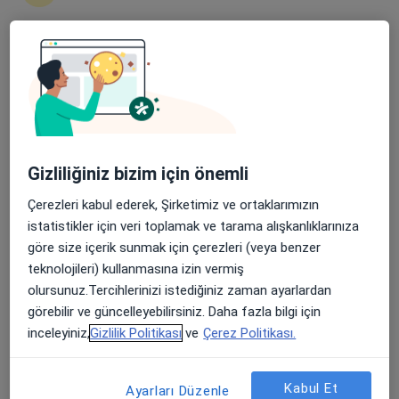
Şehit, Kızılırmak, M. Fethi Akyüz Cd. No: 8Merkez/Sivas, Sivas
•
Harita
Medicana Sivas Hastanesi
Apple Store’da 4,6 ve Play Store’da 4,7 ortalama puan
Bu uzman ilgili adres için online danışmanlık/takvim sunmuyor.
Randevu talep et
Gizliliğiniz bizim için önemli
Çerezleri kabul ederek, Şirketimiz ve ortaklarımızın
istatistikler için veri toplamak ve tarama alışkanlıklarınıza
göre size içerik sunmak için çerezleri (veya benzer
teknolojileri) kullanmasına izin vermiş
olursunuz.Tercihlerinizi istediğiniz zaman ayarlardan
Medicana Sivas Hastanesi
görebilir ve güncelleyebilirsiniz. Daha fazla bilgi için
inceleyiniz,
Gizlilik Politikası
ve
Çerez Politikası.
·
Beyin ve sinir cerrahisi, İç hastalıkları, Gastroenteroloji
Daha fazla
119 görüş
Kabul Et
Ayarları Düzenle