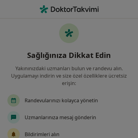
An
Beyin Ve Sinir Cerrahisi • Sivas, Sivas
Filters
Sigorta:
Axa Sigorta
Sivas bölgesinde Axa Sigorta kabul eden
Sağlığınıza Dikkat Edin
Beyin Ve Sinir Cerrahları
Yakınınızdaki uzmanları bulun ve randevu alın.
Uygulamayı indirin ve size özel özelliklere ücretsiz
erişin:
Randevularınızı kolayca yönetin
Uzmanlarınıza mesaj gönderin
Prof. Dr. Mustafa Gürelik
Beyin ve sinir cerrahisi
Bildirimleri alın
5 görüş