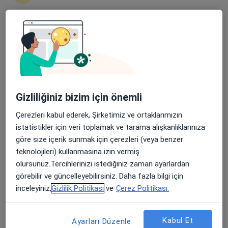
Şehit, Kızılırmak, M. Fethi Akyüz Cd. No: 8Merkez/Sivas, Sivas
•
Harita
Medicana Sivas Hastanesi
Apple Store’da 4,6 ve Play Store’da 4,7 ortalama puan
Bu uzman ilgili adres için online danışmanlık/takvim sunmuyor.
Randevu talep et
Gizliliğiniz bizim için önemli
Çerezleri kabul ederek, Şirketimiz ve ortaklarımızın
istatistikler için veri toplamak ve tarama alışkanlıklarınıza
göre size içerik sunmak için çerezleri (veya benzer
teknolojileri) kullanmasına izin vermiş
olursunuz.Tercihlerinizi istediğiniz zaman ayarlardan
görebilir ve güncelleyebilirsiniz. Daha fazla bilgi için
Medicana Sivas Hastanesi
inceleyiniz,
Gizlilik Politikası
ve
Çerez Politikası.
·
Beyin ve sinir cerrahisi, İç hastalıkları, Gastroenteroloji
Daha fazla
119 görüş
Kabul Et
Ayarları Düzenle