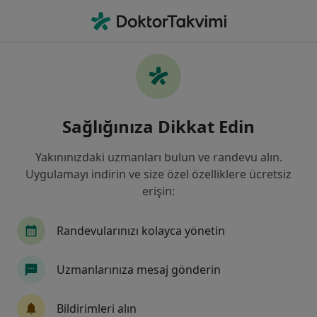
An
İç Hastalıkları • Sivas, Sivas
Filters
Sigorta:
Axa Sigorta
Sivas bölgesinde Axa Sigorta kabul eden İç
Sağlığınıza Dikkat Edin
Hastalıkları Uzmanları
Yakınınızdaki uzmanları bulun ve randevu alın.
Uygulamayı indirin ve size özel özelliklere ücretsiz
erişin:
Randevularınızı kolayca yönetin
Uzmanlarınıza mesaj gönderin
Medicana Sivas Hastanesi
·
Daha fazla
İç hastalıkları, Gastroenteroloji, Kardiyoloji
Bildirimleri alın
119 görüş