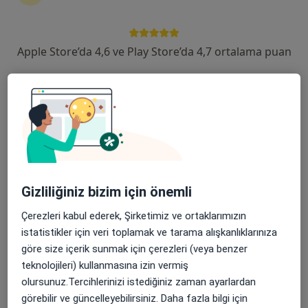
Şehit, Kızılırmak, M. Fethi Akyüz Cd. No: 8Merkez/Sivas, Sivas
•
Harita
Medicana Sivas Hastanesi
Apple Store’da 4,6 ve Play Store’da 4,7 ortalama puan
Bu kurumda online uygunluğu bulunan bir doktor veya uzman bulunamadı
Profili Gör
Gizliliğiniz bizim için önemli
Çerezleri kabul ederek, Şirketimiz ve ortaklarımızın
istatistikler için veri toplamak ve tarama alışkanlıklarınıza
Uzm. Dr. Kamuran Kaya
göre size içerik sunmak için çerezleri (veya benzer
İç hastalıkları
teknolojileri) kullanmasına izin vermiş
1 görüş
olursunuz.Tercihlerinizi istediğiniz zaman ayarlardan
görebilir ve güncelleyebilirsiniz. Daha fazla bilgi için
Şehit, Kızılırmak, M. Fethi Akyüz Cd. No: 8Merkez/Sivas, Sivas
•
Harita