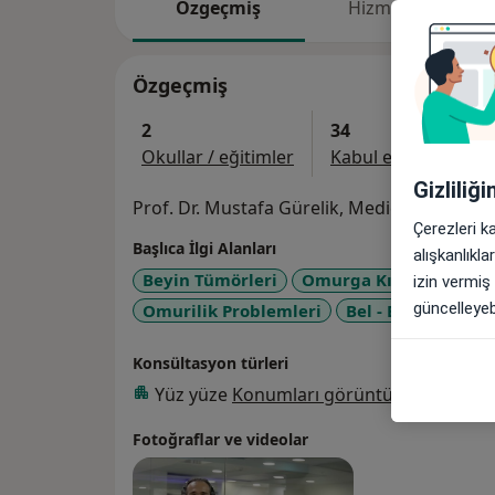
Özgeçmiş
Hizmetler
Özgeçmiş
2
34
Okullar / eğitimler
Kabul edilen sigorta
Gizliliğ
Prof. Dr. Mustafa Gürelik, Medicana Sivas 
Çerezleri k
Başlıca İlgi Alanları
alışkanlıkl
Beyin Tümörleri
Omurga Kırığı
Omuri
izin vermiş
güncelleyebi
Omurilik Problemleri
Bel - Boyun Fıtığı
Konsültasyon türleri
Yüz yüze
Konumları görüntüle (1)
Fotoğraflar ve videolar