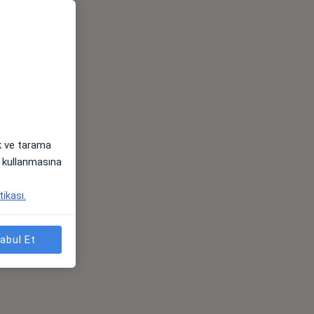
ak ve tarama
i) kullanmasına
tikası.
abul Et