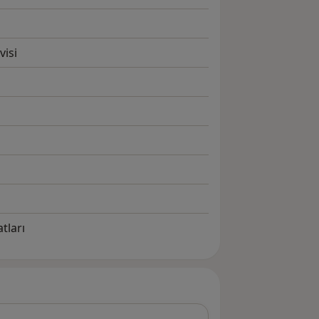
visi
tları