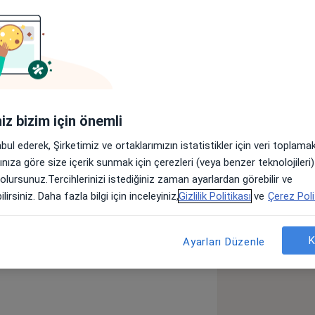
Adresler
Görüşler (5)
lar
iniz bizim için önemli
Hastanesi'nde hizmet vermektedir.
abul ederek, Şirketimiz ve ortaklarımızın istatistikler için veri toplam
arınıza göre size içerik sunmak için çerezleri (veya benzer teknolojiler
lik Kanal Darlığı
 olursunuz.Tercihlerinizi istediğiniz zaman ayarlardan görebilir ve
lirsiniz. Daha fazla bilgi için inceleyiniz,
Gizlilik Politikası
ve
Çerez Poli
a11y_sr_more_diseases
+5
K
Ayarları Düzenle