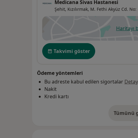
Medicana Sivas Hastanesi
Şehit, Kızılırmak, M. Fethi Akyüz Cd. No:
Haritayı 
ye
Uygunluk
Takvimi göster
Ödeme yöntemleri
Bu adreste kabul edilen sigortalar
Detay
Nakit
Kredi kartı
Tümünü g
ad