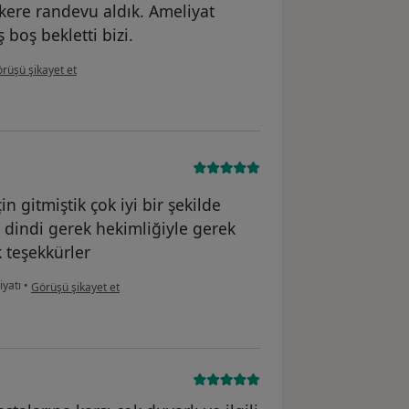
i kere randevu aldık. Ameliyat
boş bekletti bizi.
llanıcının görüşüne göre a.....
rüşü şikayet et
in gitmiştik çok iyi bir şekilde
rı dindi gerek hekimliğiyle gerek
k teşekkürler
kullanıcının görüşüne göre s.....
iyatı
•
Görüşü şikayet et