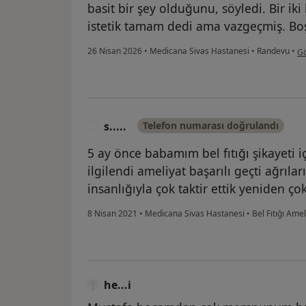
basit bir şey olduğunu, söyledi. Bir ik
istetik tamam dedi ama vazgeçmiş. Boş 
ku
26 Nisan 2026
•
Medicana Sivas Hastanesi
•
Randevu
•
Gö
s.....
Telefon numarası doğrulandı
S
5 ay önce babamım bel fıtığı şikayeti iç
ilgilendi ameliyat başarılı geçti ağrıla
insanlığıyla çok taktir ettik yeniden ço
8 Nisan 2021
•
Medicana Sivas Hastanesi
•
Bel Fıtığı Amel
he...i