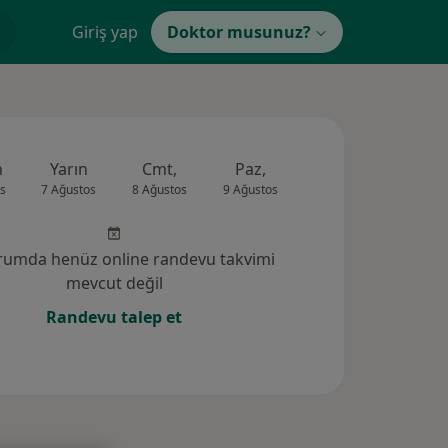
Giriş yap
Doktor musunuz?
n
Yarın
Cmt,
Paz,
Pzt,
Sal,
s
7 Ağustos
8 Ağustos
9 Ağustos
10 Ağustos
11 Ağus
rumda henüz online randevu takvimi
mevcut değil
Randevu talep et