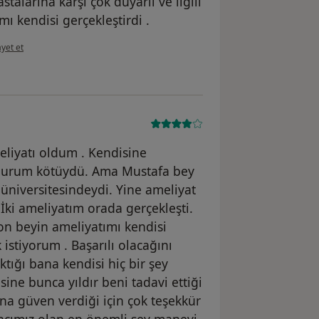
arına karşı çok duyarlı ve ilgili
ı kendisi gerçekleştirdi .
 görüşüne göre he...i
yet et
eliyatı oldum . Kendisine
Durum kötüydü. Ama Mustafa bey
 üniversitesindeydi. Yine ameliyat
 İki ameliyatım orada gerçekleşti.
on beyin ameliyatımı kendisi
istiyorum . Başarılı olacağını
tığı bana kendisi hiç bir şey
ne bunca yıldır beni tadavi ettiği
bana güven verdiği için çok teşekkür