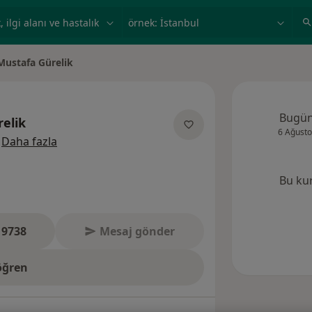
ilgi alanı ve hastalık, isim
örnek: İstanbul
Mustafa Gürelik
değiştir
Bugü
elik
6 Ağusto
uzmanliklar hakkinda
Daha fazla
Bu ku
 9738
Mesaj gönder
öğren