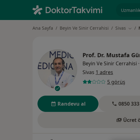
Uzmanlık, 
Ana Sayfa
Beyin Ve Sinir Cerrahisi
Sivas
Şehir 
Prof. Dr.
Mustafa Gür
Beyin Ve Sinir Cerrahisi
·
Sivas
1 adres
5 görüş
Randevu al
0850 333
Ücret 