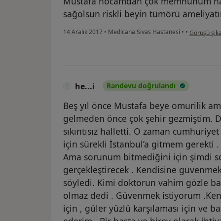
Mustafa hocamdan çok memnunum hastal
sağolsun riskli beyin tümörü ameliyatım
kullanıcının
14 Aralık 2017
•
Medicana Sivas Hastanesi
•
•
Görüşü şika
he...i
Randevu doğrulandı
Beş yıl önce Mustafa beye omurilik am
gelmeden önce çok şehir gezmiştim. 
sıkıntısız halletti. O zaman cumhuriyet
için sürekli İstanbul’a gitmem gerekti .
Ama sorunum bitmediğini için şimdi s
gerçekleştirecek . Kendisine güvenmek 
söyledi. Kimi doktorun vahim gözle bak
olmaz dedi . Güvenmek istiyorum .Kensi
için , güler yüzlü karşılaması için ve 