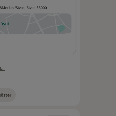
 8Merkez/Sivas,
Sivas
58000
büyüt
ni bir sekmede açılır
lar
öster
res hakkında