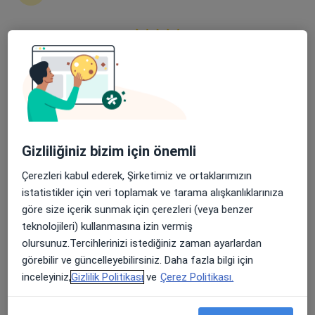
5 görüş
Şehit, Kızılırmak, M. Fethi Akyüz Cd. No: 8Merkez/Sivas, Sivas
•
Harita
Medicana Sivas Hastanesi
Apple Store’da 4,6 ve Play Store’da 4,7 ortalama puan
Bu uzman ilgili adres için online danışmanlık/takvim sunmuyor.
Randevu talep et
Gizliliğiniz bizim için önemli
Çerezleri kabul ederek, Şirketimiz ve ortaklarımızın
istatistikler için veri toplamak ve tarama alışkanlıklarınıza
göre size içerik sunmak için çerezleri (veya benzer
teknolojileri) kullanmasına izin vermiş
olursunuz.Tercihlerinizi istediğiniz zaman ayarlardan
Medicana Sivas Hastanesi
görebilir ve güncelleyebilirsiniz. Daha fazla bilgi için
inceleyiniz,
Gizlilik Politikası
ve
Çerez Politikası.
·
Beyin ve sinir cerrahisi, İç hastalıkları, Gastroenteroloji
Daha fazla
119 görüş