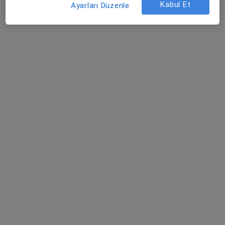
Kabul Et
Ayarları Düzenle
Şehit, Kızılırmak, M. Fethi Akyüz Cd. No: 8Merkez/Sivas, Sivas
•
Harita
Medicana Sivas Hastanesi
Prof. Dr. Mustafa
Gürelik
Beyin ve sinir
cerrahisi
Bu kurumda online uygunluğu bulunan bir doktor veya uzman bulunamadı
Profili Gör
İlgili aramalar
Garanti Bankası Emekli ve Yardım Sandığı Vakfı
(Emekli) kabul eden diğer doktorlar