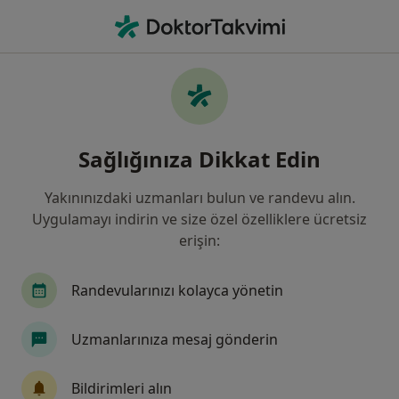
An
Beyin Ve Sinir Cerrahisi • Sivas, Sivas
Filters
Sigorta:
Garanti Bankası Emekl
Sivas bölgesinde Garanti Bankası Emekli ve
Sağlığınıza Dikkat Edin
Yardım Sandığı Vakfı (Emekli) kabul eden
Beyin Ve Sinir Cerrahları
Yakınınızdaki uzmanları bulun ve randevu alın.
Uygulamayı indirin ve size özel özelliklere ücretsiz
erişin:
Randevularınızı kolayca yönetin
Uzmanlarınıza mesaj gönderin
Prof. Dr. Mustafa Gürelik
Bildirimleri alın
Beyin ve sinir cerrahisi