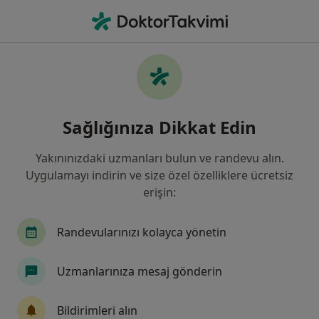
An
Diyetisyen • Sivas, Sivas
Filters
Sigorta:
Garanti Bankası Emekl
Sivas bölgesinde Garanti Bankası Emekli ve
Sağlığınıza Dikkat Edin
Yardım Sandığı Vakfı (Emekli) kabul eden
Diyetisyenler
Yakınınızdaki uzmanları bulun ve randevu alın.
Uygulamayı indirin ve size özel özelliklere ücretsiz
erişin:
Randevularınızı kolayca yönetin
Uzmanlarınıza mesaj gönderin
Medicana Sivas Hastanesi
Bildirimleri alın
·
Daha fazla
Diyetisyen, İç hastalıkları, Gastroenteroloji