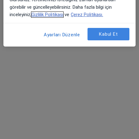
Medicana Sivas Hastanesi
görebilir ve güncelleyebilirsiniz. Daha fazla bilgi için
Bu uzman ilgili adres için online danışmanlık/takvim sunmuyor.
inceleyiniz,
Gizlilik Politikası
ve
Çerez Politikası.
Randevu talep et
Kabul Et
Ayarları Düzenle
Online danışmanlık mevcut
Bölgenizdeki uzmanlar yüz yüze ziyaretler için
müsait değil. Bunun yerine online danışmanlığını
deneyin