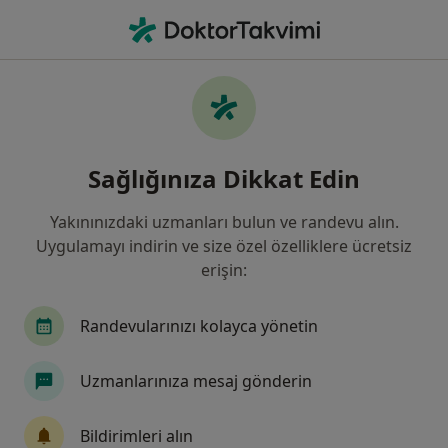
An
Diyetisyen • Sivas, Sivas
Filters
Sigorta:
Unico Sigorta
Sivas bölgesinde Unico Sigorta kabul eden
Sağlığınıza Dikkat Edin
Diyetisyenler
Yakınınızdaki uzmanları bulun ve randevu alın.
Uygulamayı indirin ve size özel özelliklere ücretsiz
erişin:
Randevularınızı kolayca yönetin
Uzmanlarınıza mesaj gönderin
Medicana Sivas Hastanesi
·
Daha fazla
Diyetisyen, İç hastalıkları, Gastroenteroloji
Bildirimleri alın
119 görüş