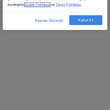
Bu uzman ilgili adres için online danışmanlık/takvim sunmuyor.
inceleyiniz,
Gizlilik Politikası
ve
Çerez Politikası.
Randevu talep et
Kabul Et
Ayarları Düzenle
Online danışmanlık mevcut
Bölgenizdeki uzmanlar yüz yüze ziyaretler için
müsait değil. Bunun yerine online danışmanlığını
deneyin
Dyt. Merve Denizli Aras