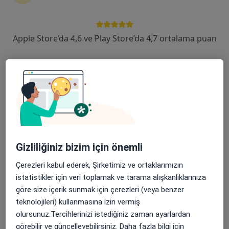
Şehit, Kızılırmak, M. Fethi Akyüz Cd. No: 8Merkez/Sivas, Sivas
•
Harita
Medicana Sivas Hastanesi
Apple Store’da 4,6 ve Play Store’da 4,7 ortalama puan
Bu kurumda online uygunluğu bulunan bir doktor veya uzman bulunamadı
Profili Gör
Gizliliğiniz bizim için önemli
Çerezleri kabul ederek, Şirketimiz ve ortaklarımızın
istatistikler için veri toplamak ve tarama alışkanlıklarınıza
Dyt. Cansu Arslan
göre size içerik sunmak için çerezleri (veya benzer
Diyetisyen
teknolojileri) kullanmasına izin vermiş
Şehit, Kızılırmak, M. Fethi Akyüz Cd. No: 8Merkez/Sivas, Sivas
•
Harita
olursunuz.Tercihlerinizi istediğiniz zaman ayarlardan
Medicana Sivas Hastanesi
görebilir ve güncelleyebilirsiniz. Daha fazla bilgi için