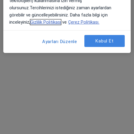
teknolojileri) kullanmasına izin vermiş
Bu uzman ilgili adres için online danışmanlık/takvim sunmuyor.
olursunuz.Tercihlerinizi istediğiniz zaman ayarlardan
görebilir ve güncelleyebilirsiniz. Daha fazla bilgi için
Randevu talep et
inceleyiniz,
Gizlilik Politikası
ve
Çerez Politikası.
Kabul Et
Ayarları Düzenle
Dyt. Sema Akkaya Demir
Diyetisyen
Sivas
•
Harita
Bu uzman ilgili adres için online danışmanlık/takvim sunmuyor.
Randevu talep et