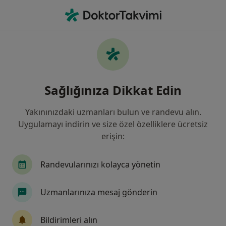
An
Diyetisyen • Sivas, Sivas
Filters
Sigorta:
Ergo Sigorta
Sivas bölgesinde Ergo Sigorta kabul eden
Sağlığınıza Dikkat Edin
Diyetisyenler
Yakınınızdaki uzmanları bulun ve randevu alın.
Uygulamayı indirin ve size özel özelliklere ücretsiz
erişin:
Randevularınızı kolayca yönetin
Uzmanlarınıza mesaj gönderin
Medicana Sivas Hastanesi
·
Daha fazla
Diyetisyen, İç hastalıkları, Gastroenteroloji
Bildirimleri alın
119 görüş