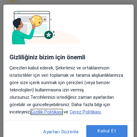
119 görüş
Şehit, Kızılırmak, M. Fethi Akyüz Cd. No: 8Merkez/Sivas, Sivas
•
Harita
Medicana Sivas Hastanesi
Apple Store’da 4,6 ve Play Store’da 4,7 ortalama puan
Bu kurumda online uygunluğu bulunan bir doktor veya uzman bulunamadı
Profili Gör
Gizliliğiniz bizim için önemli
Çerezleri kabul ederek, Şirketimiz ve ortaklarımızın
istatistikler için veri toplamak ve tarama alışkanlıklarınıza
göre size içerik sunmak için çerezleri (veya benzer
teknolojileri) kullanmasına izin vermiş
olursunuz.Tercihlerinizi istediğiniz zaman ayarlardan
görebilir ve güncelleyebilirsiniz. Daha fazla bilgi için
inceleyiniz,
Gizlilik Politikası
ve
Çerez Politikası.
Uzm. Dr. Zeki Kılıçkap
Psikiyatri
Kabul Et
Ayarları Düzenle
Şehit, Kızılırmak, M. Fethi Akyüz Cd. No: 8Merkez/Sivas, Sivas
•
Harita