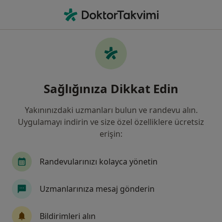
An
Psikiyatri • Sivas, Sivas
Filters
Sigorta:
Garanti Bankası Emekl
Sivas bölgesinde Garanti Bankası Emekli ve
Sağlığınıza Dikkat Edin
Yardım Sandığı Vakfı (Emekli) kabul eden
Psikiyatristler
Yakınınızdaki uzmanları bulun ve randevu alın.
Uygulamayı indirin ve size özel özelliklere ücretsiz
erişin:
Randevularınızı kolayca yönetin
Uzmanlarınıza mesaj gönderin
Medicana Sivas Hastanesi
Bildirimleri alın
·
Daha fazla
Psikiyatri, İç hastalıkları, Gastroenteroloji