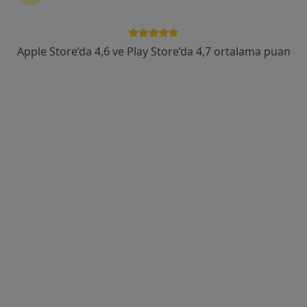
Apple Store’da 4,6 ve Play Store’da 4,7 ortalama puan
Kl. Psk. Mert Adil
Psikoloji
27 görüş
Adres
Online
Örtülüpınar Mah. İnönü Bulvarı N:38 Daire:4, Sivas
•
Harita
Psk. Mert Adil
Bu uzman ilgili adres için online danışmanlık/takvim sunmuyor.