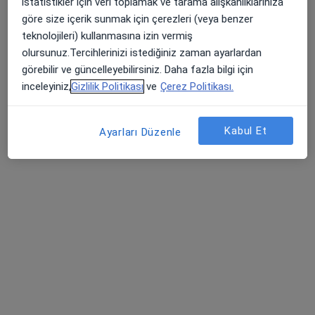
istatistikler için veri toplamak ve tarama alışkanlıklarınıza
göre size içerik sunmak için çerezleri (veya benzer
teknolojileri) kullanmasına izin vermiş
olursunuz.Tercihlerinizi istediğiniz zaman ayarlardan
görebilir ve güncelleyebilirsiniz. Daha fazla bilgi için
inceleyiniz,
Gizlilik Politikası
ve
Çerez Politikası.
Kl. Psk. Ayberk Çiçek
Psikoloji
Kabul Et
Ayarları Düzenle
7 görüş
Adres
Online
Örtülüpınar Mah. İstasyon Cad. Uluocak Apt. A Blok Kat:3 Daire:6, Sivas
•
Harita
Odakus Psikoloji
Bu uzman ilgili adres için online danışmanlık/takvim sunmuyor.
Randevu talep et