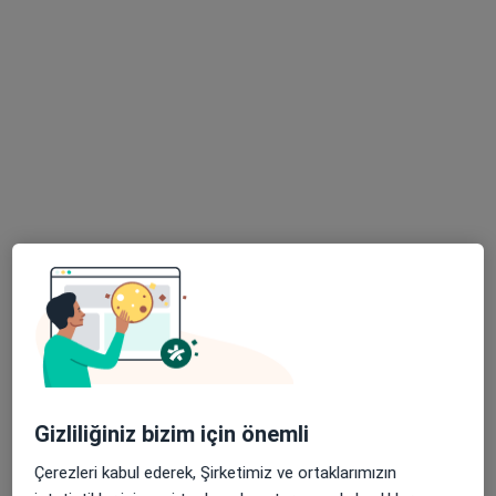
Psk. Kerime Begüm Özkaya
Psikoloji
Şehit, Kızılırmak, M. Fethi Akyüz Cd. No: 8Merkez/Sivas, Sivas
•
Harita
Medicana Sivas Hastanesi
Bu uzman ilgili adres için online danışmanlık/takvim sunmuyor.
Randevu talep et
Gizliliğiniz bizim için önemli
Çerezleri kabul ederek, Şirketimiz ve ortaklarımızın