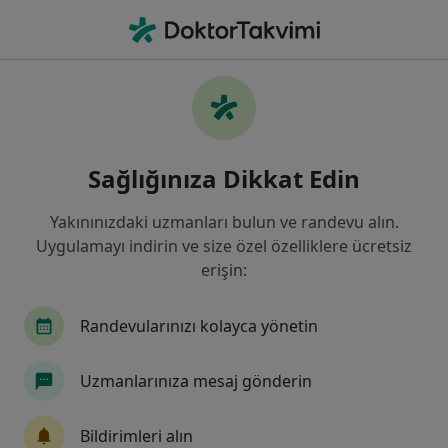
An
Sosyal Fobi • Sivas, Sivas
Filters
• 1
Sigorta
Harita
Sosyal Fobi, Sivas
Sağlığınıza Dikkat Edin
Yakınınızdaki uzmanları bulun ve randevu alın.
Hangi uzmanlığı aramıştınız?
Uygulamayı indirin ve size özel özelliklere ücretsiz
Psikoloji
Psikiyatri
erişin:
Psikolojik Danışma ve Rehberlik
Randevularınızı kolayca yönetin
İç Hastalıkları
Göğüs Hastalıkları
Uzmanlarınıza mesaj gönderin
Tümünü göster
Bildirimleri alın