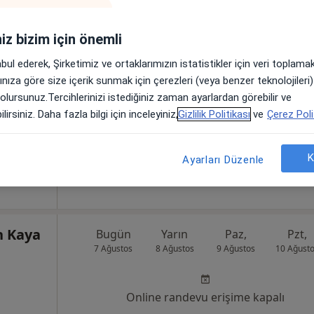
oloji,
Online randevu erişime kapalı
iniz bizim için önemli
Profili Gör
abul ederek, Şirketimiz ve ortaklarımızın istatistikler için veri toplam
8Merkez/Sivas, Sivas
•
Harita
arınıza göre size içerik sunmak için çerezleri (veya benzer teknolojiler
 olursunuz.Tercihlerinizi istediğiniz zaman ayarlardan görebilir ve
lirsiniz. Daha fazla bilgi için inceleyiniz,
Gizlilik Politikası
ve
Çerez Poli
Dr. Mustafa
K
Ayarları Düzenle
ürelik
n Kaya
Bugün
Yarın
Paz,
Pzt,
7 Ağustos
8 Ağustos
9 Ağustos
10 Ağust
Online randevu erişime kapalı