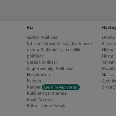
Biz
Hastay
Gizlilik Politikası
Doktor
İnternet sitesinde kayıtlı olmayan
Klinikl
uzman/hekimler i̇çin gizlilik
Hizmet
politikası
Hastali
Çerez Politikası
Yardım
Bilgi Güvenliği Politikası
Mobil 
Hakkımızda
Hastala
İletişim
Aydınl
Kariyer
Sıkça S
İşe alım yapıyoruz!
Kullanım Şartnamesi
Basın Merkezi
Etik ve Uyum Kanalı