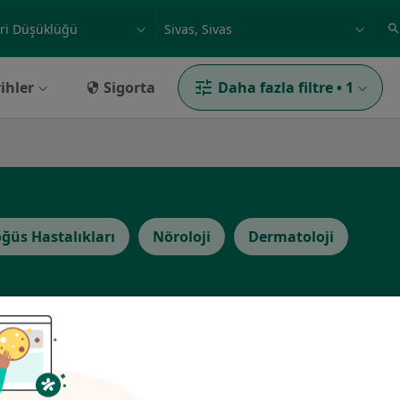
ilgi alanı ve hastalık, isim
örnek: İstanbul
ihler
Sigorta
Daha fazla filtre
•
1
ğüs Hastalıkları
Nöroloji
Dermatoloji
Bugün
Yarın
Paz,
Pzt,
7 Ağustos
8 Ağustos
9 Ağustos
10 Ağust