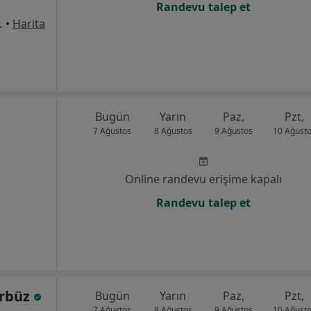
Randevu talep et
8Merkez/Sivas, Sivas
•
Harita
Bugün
Yarın
Paz,
Pzt,
7 Ağustos
8 Ağustos
9 Ağustos
10 Ağust
Online randevu erişime kapalı
Randevu talep et
ürbüz
Bugün
Yarın
Paz,
Pzt,
7 Ağustos
8 Ağustos
9 Ağustos
10 Ağust