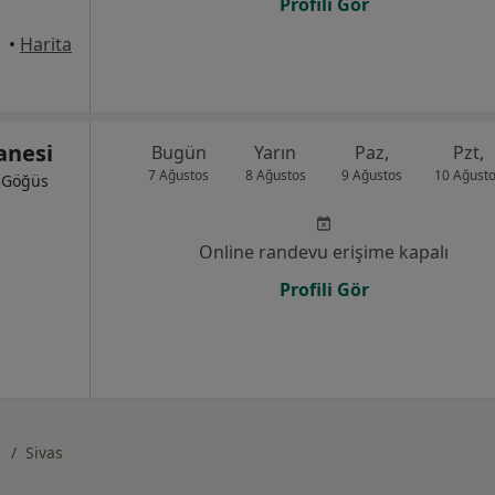
Profili Gör
•
Harita
anesi
Bugün
Yarın
Paz,
Pzt,
7 Ağustos
8 Ağustos
9 Ağustos
10 Ağust
, Göğüs
Online randevu erişime kapalı
Profili Gör
Sivas
ehir değiştir