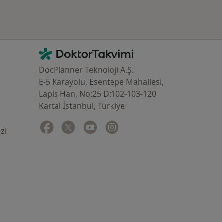
İletişim
DoktorTakvimi - Ana Sayfa
DocPlanner Teknoloji A.Ş.
E-5 Karayolu, Esentepe Mahallesi,
Lapis Han, No:25 D:102-103-120
Kartal İstanbul, Türkiye
Facebook
yeni bir sekmede açılır
Twitter
yeni bir sekmede açılır
Youtube
yeni bir sekmede açılır
Instagram
yeni bir sekmede açılır
zi