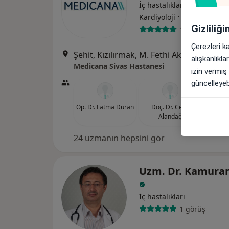
İç hastalıkları, Gastroenter
·
Daha fazla
Kardiyoloji
Gizliliğ
119 görüş
Çerezleri k
Şehit, Kızılırmak, M. Fethi Akyüz Cd. No: 
alışkanlıkl
Medicana Sivas Hastanesi
izin vermiş
güncelleyebi
Op. Dr. Fatma Duran
Doç. Dr. Celal
Prof. 
Alandağ
G
24 uzmanın hepsini gör
Uzm. Dr. Kamura
İç hastalıkları
1 görüş