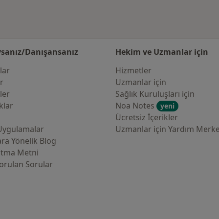
sanız/Danışansanız
Hekim ve Uzmanlar için
lar
Hizmetler
er
Uzmanlar için
ler
Sağlık Kuruluşları için
klar
Noa Notes
yeni
Ücretsiz İçerikler
Uygulamalar
Uzmanlar için Yardım Merke
ra Yönelik Blog
atma Metni
orulan Sorular