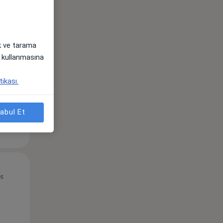
ak ve tarama
i) kullanmasına
tikası.
abul Et
Sal,
Çar,
Per,
os
11 Ağustos
12 Ağustos
13 Ağustos