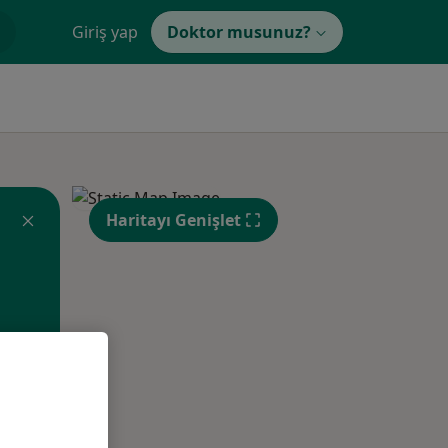
Giriş yap
Doktor musunuz?
Haritayı Genişlet
Sal,
Çar,
Per,
os
11 Ağustos
12 Ağustos
13 Ağustos