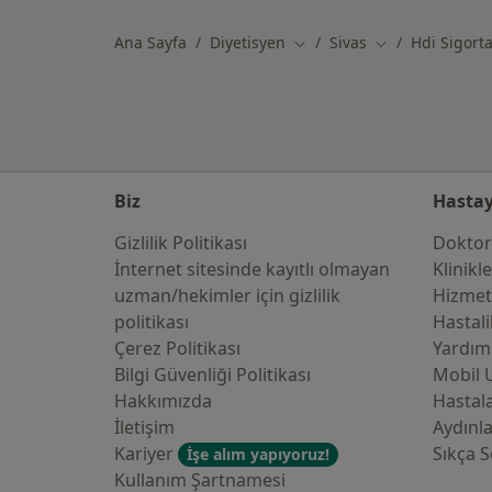
Ana Sayfa
Diyetisyen
Sivas
Hdi Sigort
Şehir değiştir
Şehir değiştir
Biz
Hastay
Gizlilik Politikası
Doktor
İnternet sitesinde kayıtlı olmayan
Klinikl
uzman/hekimler i̇çin gizlilik
Hizmet
politikası
Hastali
Çerez Politikası
Yardım
Bilgi Güvenliği Politikası
Mobil 
Hakkımızda
Hastala
İletişim
Aydınl
Kariyer
Sıkça S
İşe alım yapıyoruz!
Kullanım Şartnamesi