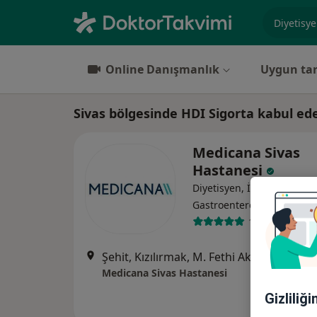
Uzmanlık, 
Online Danışmanlık
Uygun tar
Sivas bölgesinde HDI Sigorta kabul ed
Medicana Sivas
Hastanesi
Diyetisyen, İç hastalıkları,
·
Daha fa
Gastroenteroloji
119 görüş
Şehit, Kızılırmak, M. Fethi Akyüz Cd. No: 
Medicana Sivas Hastanesi
Gizliliğ