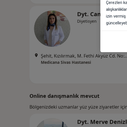
Çerezleri k
alışkanlıkl
Dyt. Cansu Arsla
izin vermiş
Diyetisyen
güncelleyebi
Şehit, Kızılırmak, M. Fethi Akyüz Cd. No: 
Medicana Sivas Hastanesi
Online danışmanlık mevcut
Bölgenizdeki uzmanlar yüz yüze ziyaretler içi
Dyt. Merve Denizl