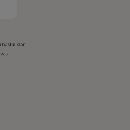
hastalıklar
ivas
azlası: Yakın zamanda aranan bazı hastalıklar