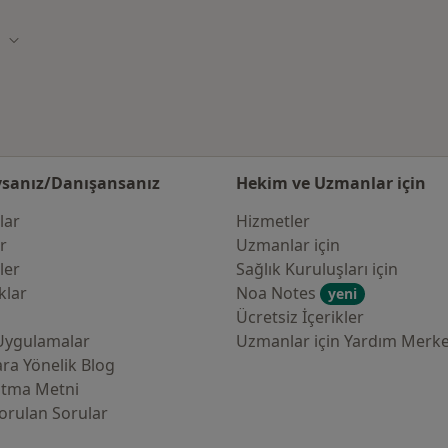
a
Şehir değiştir
sanız/Danışansanız
Hekim ve Uzmanlar için
lar
Hizmetler
er
Uzmanlar için
ler
Sağlık Kuruluşları için
klar
Noa Notes
yeni
Ücretsiz İçerikler
Uygulamalar
Uzmanlar için Yardım Merke
ra Yönelik Blog
atma Metni
orulan Sorular