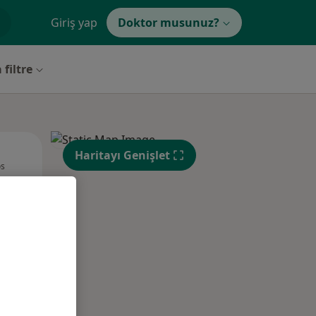
Giriş yap
Doktor musunuz?
 filtre
Per,
Cum,
Cmt,
Haritayı Genişlet
os
13 Ağustos
14 Ağustos
15 Ağustos