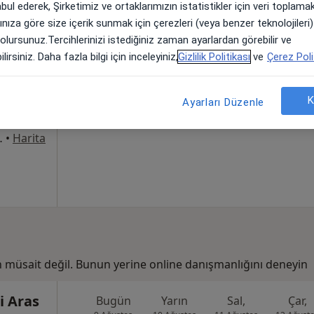
abul ederek, Şirketimiz ve ortaklarımızın istatistikler için veri toplam
arınıza göre size içerik sunmak için çerezleri (veya benzer teknolojiler
n
Bugün
Yarın
Sal,
Çar,
 olursunuz.Tercihlerinizi istediğiniz zaman ayarlardan görebilir ve
9 Ağustos
10 Ağustos
11 Ağustos
12 Ağust
lirsiniz. Daha fazla bilgi için inceleyiniz,
Gizlilik Politikası
ve
Çerez Poli
Online randevu erişime kapalı
K
Ayarları Düzenle
Randevu talep et
8Merkez/Sivas, Sivas
•
Harita
n müsait değil. Bunun yerine online danışmanlığını deneyin
i Aras
Bugün
Yarın
Sal,
Çar,