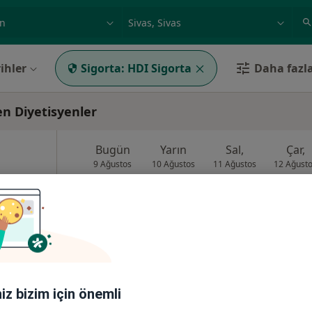
ilgi alanı ve hastalık, isim
örnek: İstanbul
ihler
Sigorta:
HDI Sigorta
Daha fazla
en Diyetisyenler
Bugün
Yarın
Sal,
Çar,
9 Ağustos
10 Ağustos
11 Ağustos
12 Ağust
zla
Online randevu erişime kapalı
Profili Gör
8Merkez/Sivas, Sivas
•
Harita
iniz bizim için önemli