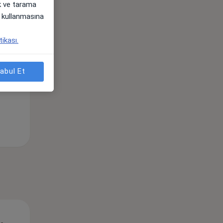
ak ve tarama
i) kullanmasına
Per,
Cum,
Cmt,
os
13 Ağustos
14 Ağustos
15 Ağustos
tikası.
abul Et
Per,
Cum,
Cmt,