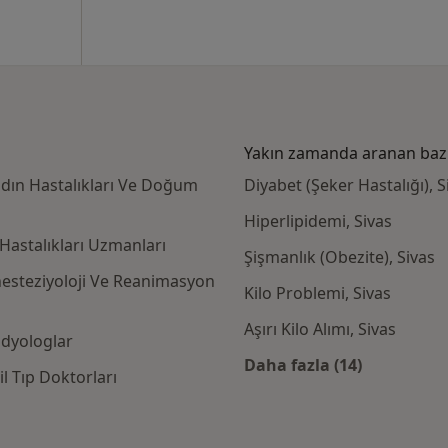
Yakın zamanda aranan bazı 
adın Hastalıkları Ve Doğum
Diyabet (Şeker Hastalığı), S
Hiperlipidemi, Sivas
Hastalıkları Uzmanları
Şişmanlık (Obezite), Sivas
nesteziyoloji Ve Reanimasyon
Kilo Problemi, Sivas
Aşırı Kilo Alımı, Sivas
adyologlar
Daha fazla (14)
l Tıp Doktorları
Kategoride daha f
rta kabul eden diğer doktorlar