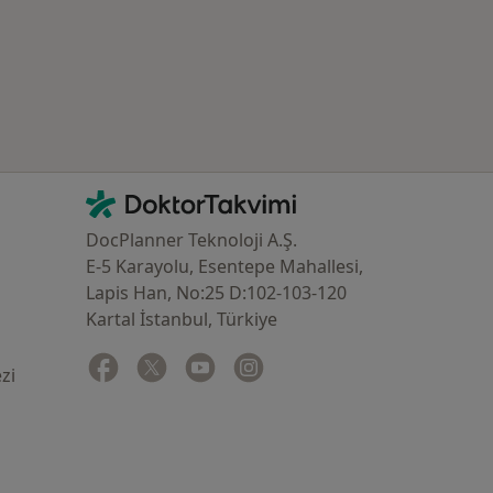
İletişim
DoktorTakvimi - Ana Sayfa
DocPlanner Teknoloji A.Ş.
E-5 Karayolu, Esentepe Mahallesi,
Lapis Han, No:25 D:102-103-120
Kartal İstanbul, Türkiye
Facebook
yeni bir sekmede açılır
Twitter
yeni bir sekmede açılır
Youtube
yeni bir sekmede açılır
Instagram
yeni bir sekmede açılır
zi