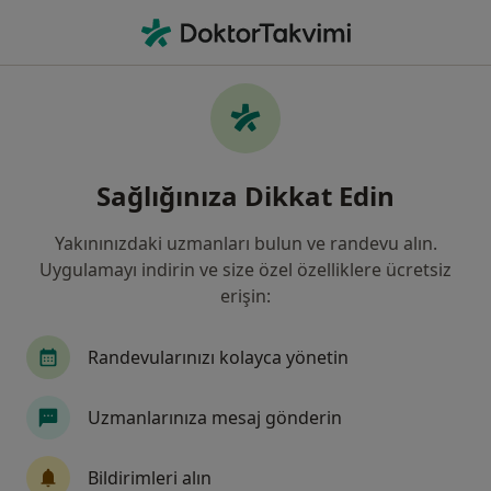
An
Fiziksel Tıp Ve Rehabilitasyon • Sivas, Sivas
Filters
Sigorta:
HDI Sigorta
Sivas bölgesinde HDI Sigorta kabul eden
Sağlığınıza Dikkat Edin
Fizik Tedavi Uzmanları
Yakınınızdaki uzmanları bulun ve randevu alın.
Uygulamayı indirin ve size özel özelliklere ücretsiz
erişin:
Randevularınızı kolayca yönetin
Uzmanlarınıza mesaj gönderin
Uzm. Dr. Serdar Yurtçu
Fiziksel tıp ve rehabilitasyon
Bildirimleri alın
6 görüş