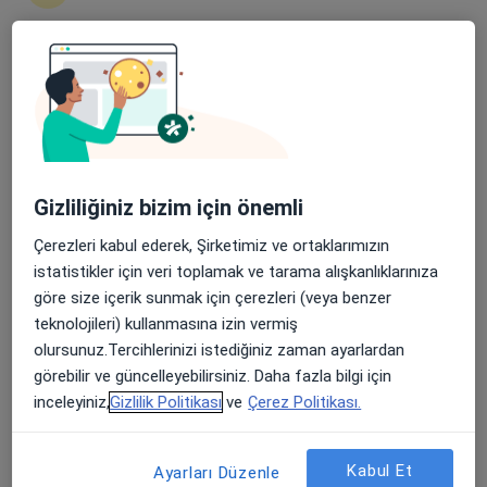
Şehit, Kızılırmak, M. Fethi Akyüz Cd. No: 8Merkez/Sivas, Sivas
•
Harita
Medicana Sivas Hastanesi
Apple Store’da 4,6 ve Play Store’da 4,7 ortalama puan
Bu uzman ilgili adres için online danışmanlık/takvim sunmuyor.
Randevu talep et
Gizliliğiniz bizim için önemli
Çerezleri kabul ederek, Şirketimiz ve ortaklarımızın
istatistikler için veri toplamak ve tarama alışkanlıklarınıza
göre size içerik sunmak için çerezleri (veya benzer
teknolojileri) kullanmasına izin vermiş
olursunuz.Tercihlerinizi istediğiniz zaman ayarlardan
görebilir ve güncelleyebilirsiniz. Daha fazla bilgi için
Medicana Sivas Hastanesi
inceleyiniz,
Gizlilik Politikası
ve
Çerez Politikası.
·
Fiziksel tıp ve rehabilitasyon, İç hastalıkları, Gastroenteroloji
Daha fazla
119 görüş
Kabul Et
Ayarları Düzenle