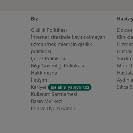
Biz
Hastay
Gizlilik Politikası
Doktor
İnternet sitesinde kayıtlı olmayan
Klinikl
uzman/hekimler i̇çin gizlilik
Hizmet
politikası
Hastali
Çerez Politikası
Yardım
Bilgi Güvenliği Politikası
Mobil 
Hakkımızda
Hastala
İletişim
Aydınl
Kariyer
Sıkça S
İşe alım yapıyoruz!
Kullanım Şartnamesi
Basın Merkezi
Etik ve Uyum Kanalı