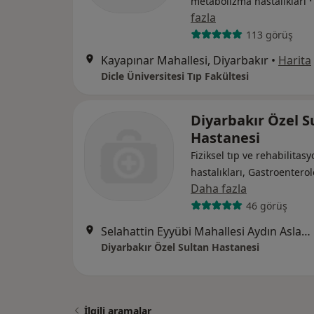
metabolizma hastalıkları
fazla
113 görüş
Kayapınar Mahallesi, Diyarbakır
•
Harita
Dicle Üniversitesi Tıp Fakültesi
Diyarbakır Özel S
Hastanesi
Fiziksel tıp ve rehabilitasy
hastalıkları, Gastroenterol
Daha fazla
46 görüş
Selahattin Eyyübi Mahallesi Aydın Aslan Bulvarı No:50, Bağlar
Diyarbakır Özel Sultan Hastanesi
İlgili aramalar