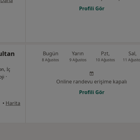
·
Daha
Profili Gör
ultan
Bugün
Yarın
Pzt,
Sal,
8 Ağustos
9 Ağustos
10 Ağustos
11 Ağust
on, İç
·
oji
Online randevu erişime kapalı
Profili Gör
•
Harita