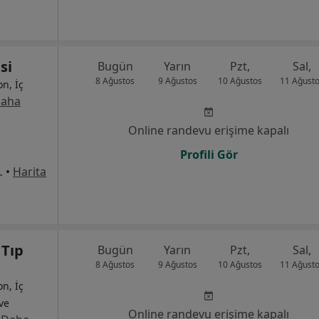
si
Bugün
Yarın
Pzt,
Sal,
8 Ağustos
9 Ağustos
10 Ağustos
11 Ağust
on, İç
aha
Online randevu erişime kapalı
Profili Gör
 No:80, Kayapınar
•
Harita
 Tıp
Bugün
Yarın
Pzt,
Sal,
8 Ağustos
9 Ağustos
10 Ağustos
11 Ağust
on, İç
 ve
Online randevu erişime kapalı