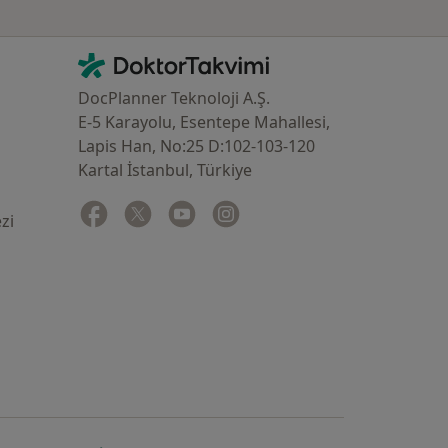
İletişim
DoktorTakvimi - Ana Sayfa
DocPlanner Teknoloji A.Ş.
E-5 Karayolu, Esentepe Mahallesi,
Lapis Han, No:25 D:102-103-120
Kartal İstanbul, Türkiye
Facebook
yeni bir sekmede açılır
Twitter
yeni bir sekmede açılır
Youtube
yeni bir sekmede açılır
Instagram
yeni bir sekmede açılır
zi