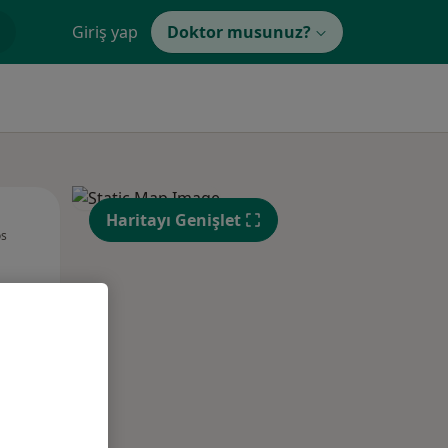
Giriş yap
Doktor musunuz?
Çar,
Per,
Cum,
Haritayı Genişlet
os
12 Ağustos
13 Ağustos
14 Ağustos