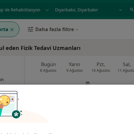
ilgi alanı ve hastalık, isim
örnek: İstanbul
orta
Daha fazla filtre
ul eden Fizik Tedavi Uzmanları
Bugün
Yarın
Pzt,
Sal,
8 Ağustos
9 Ağustos
10 Ağustos
11 Ağust
yon
Online randevu erişime kapalı
Randevu talep et
•
Harita