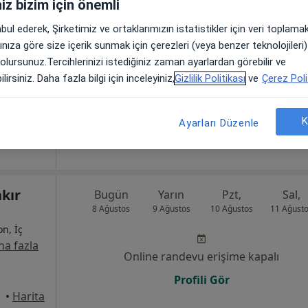
iniz bizim için önemli
tin
Bugün
Yarın
Pzt,
Sal,
abul ederek, Şirketimiz ve ortaklarımızın istatistikler için veri toplam
8 Ağustos
9 Ağustos
10 Ağustos
11 Ağust
arınıza göre size içerik sunmak için çerezleri (veya benzer teknolojiler
yon
 olursunuz.Tercihlerinizi istediğiniz zaman ayarlardan görebilir ve
Online randevu erişime kapalı
lirsiniz. Daha fazla bilgi için inceleyiniz,
Gizlilik Politikası
ve
Çerez Poli
Randevu talep et
•
Harita
K
Ayarları Düzenle
kır
Bugün
Yarın
Pzt,
Sal,
8 Ağustos
9 Ağustos
10 Ağustos
11 Ağust
on, İç
a fazla
Online randevu erişime kapalı
Profili Gör
•
Harita