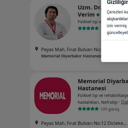
Gizliliğ
Uzm. Dr. Sabahat
Çerezleri k
Verim
alışkanlıkl
Fiziksel tıp ve rehabilitas
izin vermiş
1 görüş
güncelleyebi
Peyas Mah. Fırat Bulvarı No:12 Diclekent/Kayapınar, Diyarbakır
Memorial Diyarbakır Hastanesi
Memorial Diyarba
Hastanesi
Fiziksel tıp ve rehabilitasy
·
Dah
hastalıkları, Nefroloji
105 görüş
Peyas Mah. Fırat Bulvarı No:12 Diclekent/Kayapınar, Diyarbakır