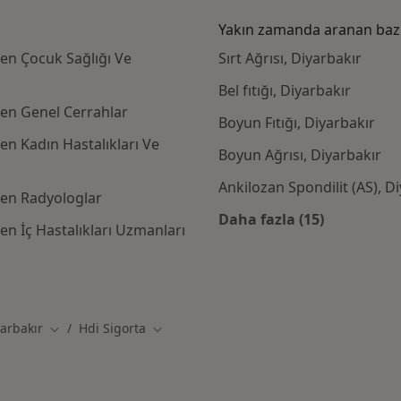
Yakın zamanda aranan bazı 
en Çocuk Sağlığı Ve
Sırt Ağrısı, Diyarbakır
Bel fıtığı, Diyarbakır
den Genel Cerrahlar
Boyun Fıtığı, Diyarbakır
en Kadın Hastalıkları Ve
Boyun Ağrısı, Diyarbakır
Ankilozan Spondilit (AS), D
den Radyologlar
Daha fazla (15)
en İç Hastalıkları Uzmanları
Kategoride daha f
rta kabul eden diğer doktorlar
arbakır
Hdi Sigorta
ğiştir
Şehir değiştir
Şehir değiştir