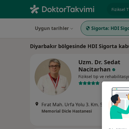
Uzmanlık, 
Uygun tarihler
Sigorta:
HDI Sig
Diyarbakır bölgesinde HDI Sigorta kab
Uzm. Dr. Sedat
Nacitarhan
Fiziksel tıp ve rehabilitas
1 görüş
Fırat Mah. Urfa Yolu 3. Km. 507. Sok. No: 150, Diyarbakır
Memorial Dicle Hastanesi