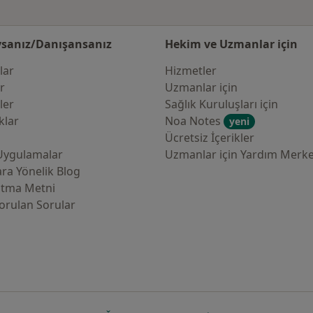
sanız/Danışansanız
Hekim ve Uzmanlar için
lar
Hizmetler
er
Uzmanlar için
ler
Sağlık Kuruluşları için
klar
Noa Notes
yeni
Ücretsiz İçerikler
Uygulamalar
Uzmanlar için Yardım Merke
ra Yönelik Blog
atma Metni
orulan Sorular