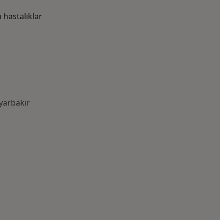
hastalıklar
iyarbakır
azlası: Yakın zamanda aranan bazı hastalıklar