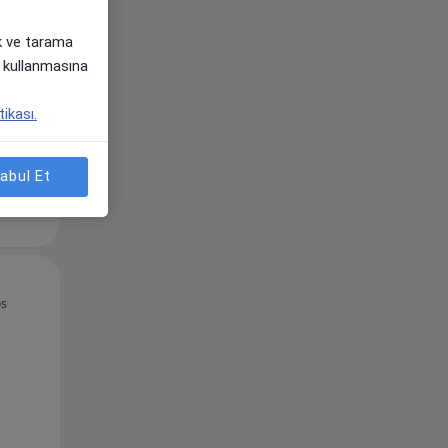
Çar,
Per,
Cum,
ak ve tarama
os
12 Ağustos
13 Ağustos
14 Ağustos
i) kullanmasına
tikası.
abul Et
Çar,
Per,
Cum,
os
12 Ağustos
13 Ağustos
14 Ağustos