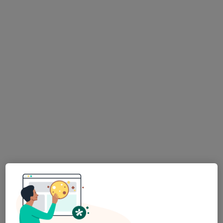
Uzm. Dr. Serdar Yurtçu
Fiziksel tıp ve rehabilitasyon
6 görüş
Şehit, Kızılırmak, M. Fethi Akyüz Cd. No: 8Merkez/Sivas, Sivas
•
Harita
Medicana Sivas Hastanesi
Bu uzman ilgili adres için online danışmanlık/takvim sunmuyor.
Randevu talep et
Medicana Sivas Hastanesi
·
Daha fazla
İç hastalıkları, Gastroenteroloji, Kardiyoloji