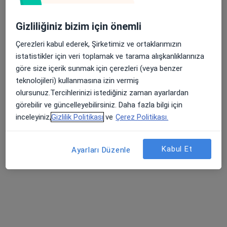
119 görüş
Gizliliğiniz bizim için önemli
Şehit, Kızılırmak, M. Fethi Akyüz Cd. No: 8Merkez/Sivas, Sivas
•
Harita
Medicana Sivas Hastanesi
Çerezleri kabul ederek, Şirketimiz ve ortaklarımızın
istatistikler için veri toplamak ve tarama alışkanlıklarınıza
göre size içerik sunmak için çerezleri (veya benzer
teknolojileri) kullanmasına izin vermiş
Op. Dr. Fatma Duran
Doç. Dr. Celal
Prof. Dr. Mustafa
Alandağ
Gürelik
olursunuz.Tercihlerinizi istediğiniz zaman ayarlardan
görebilir ve güncelleyebilirsiniz. Daha fazla bilgi için
24 uzmanın hepsini gör
inceleyiniz,
Gizlilik Politikası
ve
Çerez Politikası.
Bu kurumda online uygunluğu bulunan bir doktor veya uzman bulunamadı
Kabul Et
Profili Gör
Ayarları Düzenle