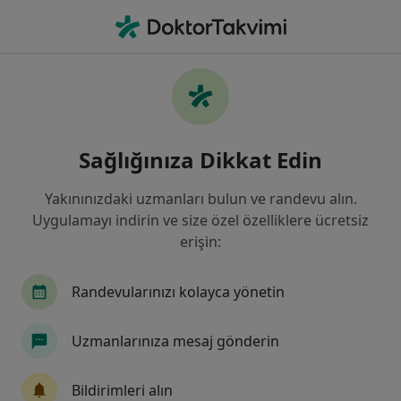
An
Boyun Ağrısı • Sivas, Sivas
Filters
• 1
Sigorta
Harita
Boyun Ağrısı, Sivas
Sağlığınıza Dikkat Edin
Yakınınızdaki uzmanları bulun ve randevu alın.
Hangi uzmanlığı aramıştınız?
Uygulamayı indirin ve size özel özelliklere ücretsiz
Fiziksel Tıp Ve Rehabilitasyon
Nöroloji
Or
erişin:
Randevularınızı kolayca yönetin
Uzmanlarınıza mesaj gönderin
Bildirimleri alın