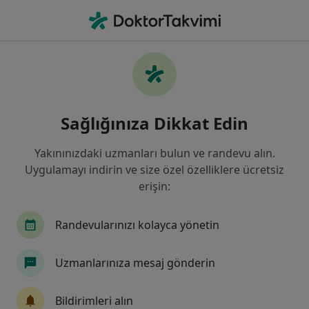
An
Kardiyoloji • Sivas, Sivas
Filters
Sigorta:
Katılım Emeklilik Ve
Sivas bölgesinde Katılım Emeklilik Ve Hayat
Sağlığınıza Dikkat Edin
kabul eden Kardiyologlar
Yakınınızdaki uzmanları bulun ve randevu alın.
Uygulamayı indirin ve size özel özelliklere ücretsiz
erişin:
Randevularınızı kolayca yönetin
Uzmanlarınıza mesaj gönderin
Uzm. Dr. İsmail Erdoğu
Kardiyoloji
Bildirimleri alın
2 görüş