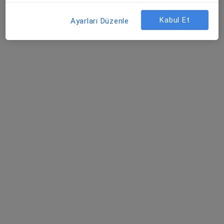
Bu uzman ilgili adres için online danışmanlık/takvim sunmuyor.
Kabul Et
Ayarları Düzenle
Randevu talep et
Medicana Sivas Hastanesi
·
Daha fazla
Kardiyoloji, İç hastalıkları, Gastroenteroloji
119 görüş
Şehit, Kızılırmak, M. Fethi Akyüz Cd. No: 8Merkez/Sivas, Sivas
•
Harita
Medicana Sivas Hastanesi