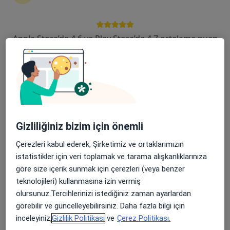
Şehit, Kızılırmak, M. Fethi Akyüz Cd. No: 8Merkez/Sivas, Sivas
•
Harita
Medicana Sivas Hastanesi
Apple Store’da 4,6 ve Play Store’da 4,7 ortalama puan
Bu uzman ilgili adres için online danışmanlık/takvim sunmuyor.
Randevu talep et
Gizliliğiniz bizim için önemli
Çerezleri kabul ederek, Şirketimiz ve ortaklarımızın
istatistikler için veri toplamak ve tarama alışkanlıklarınıza
göre size içerik sunmak için çerezleri (veya benzer
Doç. Dr. Hasan Yücel
teknolojileri) kullanmasına izin vermiş
Kardiyoloji
olursunuz.Tercihlerinizi istediğiniz zaman ayarlardan
görebilir ve güncelleyebilirsiniz. Daha fazla bilgi için
Şehit, Kızılırmak, M. Fethi Akyüz Cd. No: 8Merkez/Sivas, Sivas
•
Harita
inceleyiniz,
Gizlilik Politikası
ve
Çerez Politikası.
Medicana Sivas Hastanesi