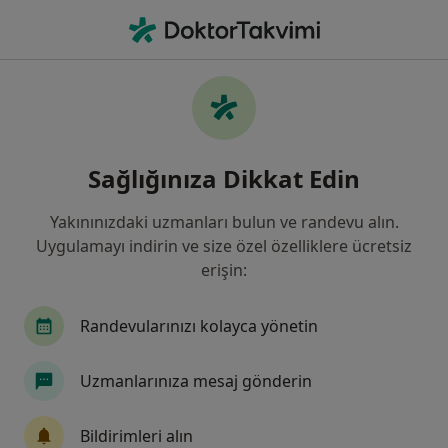
An
Kardiyoloji • Sivas, Sivas
Filters
Sigorta:
NN Hayat Ve Emeklil
Sivas bölgesinde NN Hayat Ve Emeklilik
Sağlığınıza Dikkat Edin
kabul eden Kardiyologlar
Yakınınızdaki uzmanları bulun ve randevu alın.
Uygulamayı indirin ve size özel özelliklere ücretsiz
erişin:
Randevularınızı kolayca yönetin
Uzmanlarınıza mesaj gönderin
Uzm. Dr. İsmail Erdoğu
Kardiyoloji
Bildirimleri alın
2 görüş