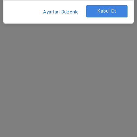
Bu uzman ilgili adres için online danışmanlık/takvim sunmuyor.
Kabul Et
Ayarları Düzenle
Randevu talep et
Medicana Sivas Hastanesi
·
Daha fazla
Kardiyoloji, İç hastalıkları, Gastroenteroloji
119 görüş
Şehit, Kızılırmak, M. Fethi Akyüz Cd. No: 8Merkez/Sivas, Sivas
•
Harita
Medicana Sivas Hastanesi