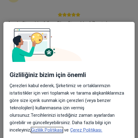
Şehit, Kızılırmak, M. Fethi Akyüz Cd. No: 8Merkez/Sivas, Sivas
•
Harita
Medicana Sivas Hastanesi
Apple Store’da 4,6 ve Play Store’da 4,7 ortalama puan
Bu uzman ilgili adres için online danışmanlık/takvim sunmuyor.
Randevu talep et
Gizliliğiniz bizim için önemli
Çerezleri kabul ederek, Şirketimiz ve ortaklarımızın
istatistikler için veri toplamak ve tarama alışkanlıklarınıza
göre size içerik sunmak için çerezleri (veya benzer
Doç. Dr. Hasan Yücel
teknolojileri) kullanmasına izin vermiş
olursunuz.Tercihlerinizi istediğiniz zaman ayarlardan
Kardiyoloji
görebilir ve güncelleyebilirsiniz. Daha fazla bilgi için
Şehit, Kızılırmak, M. Fethi Akyüz Cd. No: 8Merkez/Sivas, Sivas
•
Harita
inceleyiniz,
Gizlilik Politikası
ve
Çerez Politikası.
Medicana Sivas Hastanesi