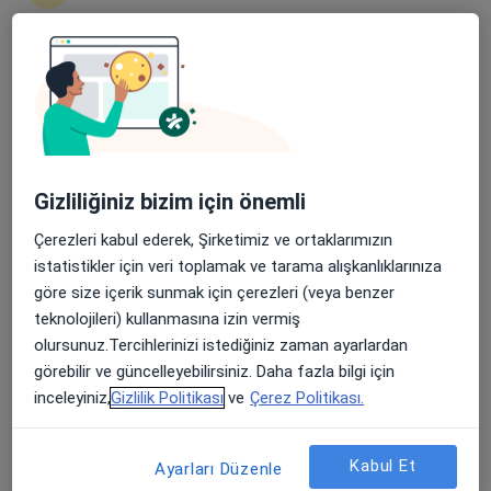
119 görüş
Şehit, Kızılırmak, M. Fethi Akyüz Cd. No: 8Merkez/Sivas, Sivas
•
Harita
Medicana Sivas Hastanesi
Apple Store’da 4,6 ve Play Store’da 4,7 ortalama puan
Bu kurumda online uygunluğu bulunan bir doktor veya uzman bulunamadı
Profili Gör
Gizliliğiniz bizim için önemli
Çerezleri kabul ederek, Şirketimiz ve ortaklarımızın
istatistikler için veri toplamak ve tarama alışkanlıklarınıza
göre size içerik sunmak için çerezleri (veya benzer
teknolojileri) kullanmasına izin vermiş
olursunuz.Tercihlerinizi istediğiniz zaman ayarlardan
görebilir ve güncelleyebilirsiniz. Daha fazla bilgi için
inceleyiniz,
Gizlilik Politikası
ve
Çerez Politikası.
Uzm. Dr. Aydın Kelkit
Dermatoloji
2 görüş
Kabul Et
Ayarları Düzenle