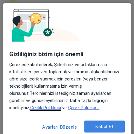
Şehit, Kızılırmak, M. Fethi Akyüz Cd. No: 8Merkez/Sivas, Sivas
•
Harita
Medicana Sivas Hastanesi
Apple Store’da 4,6 ve Play Store’da 4,7 ortalama puan
Bu uzman ilgili adres için online danışmanlık/takvim sunmuyor.
Randevu talep et
Gizliliğiniz bizim için önemli
Çerezleri kabul ederek, Şirketimiz ve ortaklarımızın
istatistikler için veri toplamak ve tarama alışkanlıklarınıza
göre size içerik sunmak için çerezleri (veya benzer
teknolojileri) kullanmasına izin vermiş
olursunuz.Tercihlerinizi istediğiniz zaman ayarlardan
görebilir ve güncelleyebilirsiniz. Daha fazla bilgi için
Medicana Sivas Hastanesi
inceleyiniz,
Gizlilik Politikası
ve
Çerez Politikası.
·
Daha fazla
Üroloji, İç hastalıkları, Gastroenteroloji
119 görüş
Kabul Et
Ayarları Düzenle
Şehit, Kızılırmak, M. Fethi Akyüz Cd. No: 8Merkez/Sivas, Sivas
•
Harita