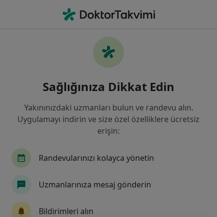
An
Üroloji • Sivas, Sivas
Filters
Sigorta:
Ankara Sigorta
Sivas bölgesinde Ankara Sigorta kabul eden
Sağlığınıza Dikkat Edin
Ürologlar
Yakınınızdaki uzmanları bulun ve randevu alın.
Uygulamayı indirin ve size özel özelliklere ücretsiz
erişin:
Randevularınızı kolayca yönetin
Uzmanlarınıza mesaj gönderin
Prof. Dr. Gökhan Gökçe
Üroloji
Bildirimleri alın
4 görüş