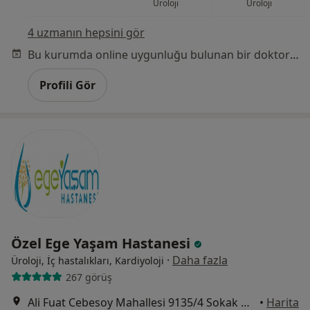
Üroloji
Üroloji
4 uzmanın hepsini gör
Bu kurumda online uygunluğu bulunan bir doktor veya uzman bulunamadı
Profili Gör
Özel Ege Yaşam Hastanesi
·
Daha fazla
Üroloji, İç hastalıkları, Kardiyoloji
267 görüş
Ali Fuat Cebesoy Mahallesi 9135/4 Sokak No:4, Karabağlar
•
Harita