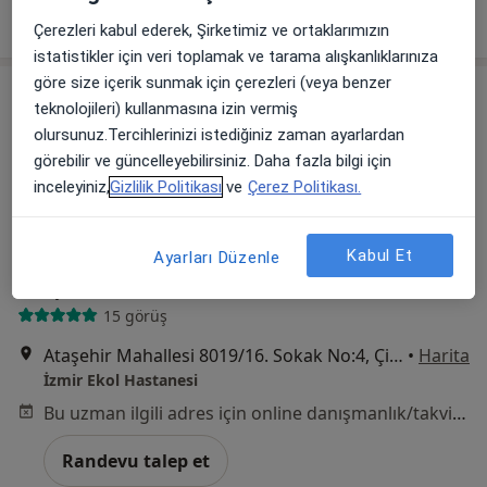
Randevu talep et
Çerezleri kabul ederek, Şirketimiz ve ortaklarımızın
istatistikler için veri toplamak ve tarama alışkanlıklarınıza
göre size içerik sunmak için çerezleri (veya benzer
teknolojileri) kullanmasına izin vermiş
olursunuz.Tercihlerinizi istediğiniz zaman ayarlardan
görebilir ve güncelleyebilirsiniz. Daha fazla bilgi için
inceleyiniz,
Gizlilik Politikası
ve
Çerez Politikası.
Kabul Et
Op. Dr. Osman Gücük
Ayarları Düzenle
Üroloji
15 görüş
Ataşehir Mahallesi 8019/16. Sokak No:4, Çiğli
•
Harita
İzmir Ekol Hastanesi
Bu uzman ilgili adres için online danışmanlık/takvim sunmuyor.
Randevu talep et