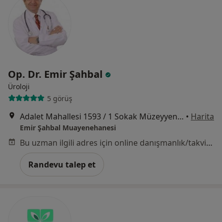
Op. Dr. Emir Şahbal
Üroloji
5 görüş
Adalet Mahallesi 1593 / 1 Sokak Müzeyyen Hanım Apt B Blok No :67 Kat 3 Daire 3, İzmir
•
Harita
Emir Şahbal Muayenehanesi
Bu uzman ilgili adres için online danışmanlık/takvim sunmuyor.
Randevu talep et