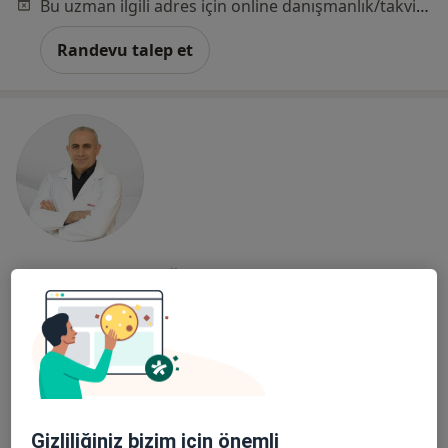
Bu uzman ilgili adres için online danışmanlık/takvim sunmuyor.
Randevu talep et
Doç. Dr. Hakan Öztürk
Üroloji
9 görüş
İmbatlı Mahallesi 1825. Sokak No:12, Karşıyaka
•
Harita
Medical Point İzmir Hastanesi
Bu uzman ilgili adres için online danışmanlık/takvim sunmuyor.
Gizliliğiniz bizim için önemli