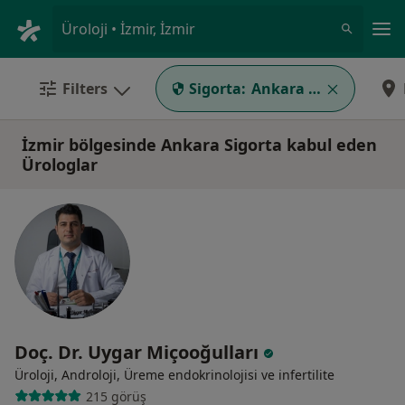
An
Üroloji • İzmir, İzmir
Filters
Sigorta:
Ankara Sigorta
İzmir bölgesinde Ankara Sigorta kabul eden
Ürologlar
Doç. Dr. Uygar Miçooğulları
Üroloji, Androloji, Üreme endokrinolojisi ve i̇nfertilite
215 görüş