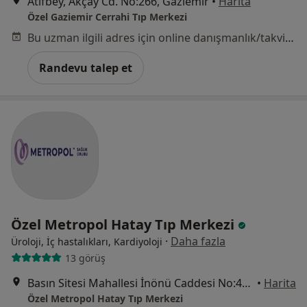
Atıfbey, Akçay Cd. No:266, Gaziemir
•
Harita
Özel Gaziemir Cerrahi Tıp Merkezi
Bu uzman ilgili adres için online danışmanlık/takvim sunmuyor.
Randevu talep et
Özel Metropol Hatay Tıp Merkezi
·
Daha fazla
Üroloji, İç hastalıkları, Kardiyoloji
13 görüş
Basın Sitesi Mahallesi İnönü Caddesi No:471/A , İzmir, Karabağlar
•
Harita
Özel Metropol Hatay Tıp Merkezi