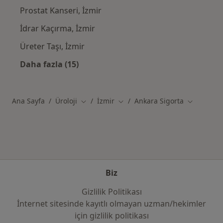
Prostat Kanseri, İzmir
İdrar Kaçırma, İzmir
Üreter Taşı, İzmir
Daha fazla (15)
Kategoride daha fazlası: Yakın zamanda ara
Ana Sayfa
Üroloji
İzmir
Ankara Sigorta
Şehir değiştir
Şehir değiştir
Şehir değiş
Biz
Gizlilik Politikası
İnternet sitesinde kayıtlı olmayan uzman/hekimler
i̇çin gizlilik politikası