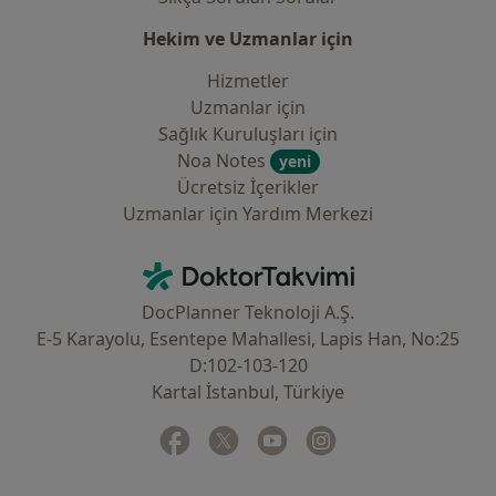
Hekim ve Uzmanlar için
Hizmetler
Uzmanlar için
Sağlık Kuruluşları için
Noa Notes
yeni
Ücretsiz İçerikler
Uzmanlar için Yardım Merkezi
İletişim
DoktorTakvimi - Ana Sayfa
DocPlanner Teknoloji A.Ş.
E-5 Karayolu, Esentepe Mahallesi, Lapis Han, No:25
D:102-103-120
Kartal İstanbul, Türkiye
Facebook
yeni bir sekmede açılır
Twitter
yeni bir sekmede açılır
Youtube
yeni bir sekmede açılır
Instagram
yeni bir sekmede aç