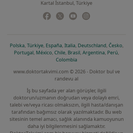
Kartal İstanbul, Türkiye
Facebook
yeni bir sekmede açılır
Twitter
yeni bir sekmede açılır
Youtube
yeni bir sekmede açılır
Instagram
yeni bir sekmede aç
yeni bir sekmede açılır
yeni bir sekmede açılır
yeni bir sekmede açılır
yeni bir sekmede açılır
yeni bir sek
yeni 
Polska
,
Türkiye
,
España
,
Italia
,
Deutschland
,
Česko
,
yeni bir sekmede açılır
yeni bir sekmede açılır
yeni bir sekmede açılır
yeni bir sekmede açılır
yeni bir sekm
yeni bi
Portugal
,
México
,
Chile
,
Brasil
,
Argentina
,
Perú
,
yeni bir sekmede açılır
Colombia
www.doktortakvimi.com © 2026 - Doktor bul ve
randevu al
İş bu sayfada yer alan görüşler, ilgili
doktorun/uzmanın doğrudan veya dolaylı emri,
talebi ve/veya ricası olmaksızın, ilgili hasta/danışan
tarafından bağımsız olarak yazılmaktadır. Bu web
sitesinin temel amacı, sağlık alanında kamuoyunun
daha iyi bilgilenmesini sağlamaktır.