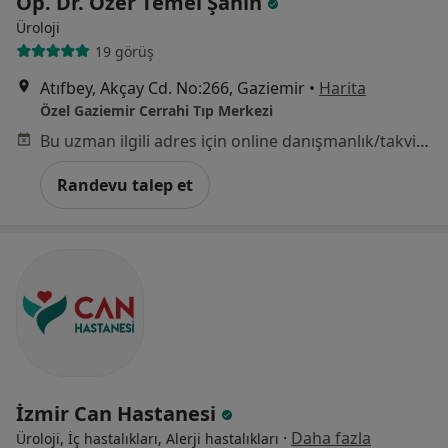
Op. Dr. Özer Temel Şahin
Üroloji
19 görüş
Atıfbey, Akçay Cd. No:266, Gaziemir
•
Harita
Özel Gaziemir Cerrahi Tıp Merkezi
Bu uzman ilgili adres için online danışmanlık/takvim sunmuyor.
Randevu talep et
İzmir Can Hastanesi
·
Daha fazla
Üroloji, İç hastalıkları, Alerji hastalıkları