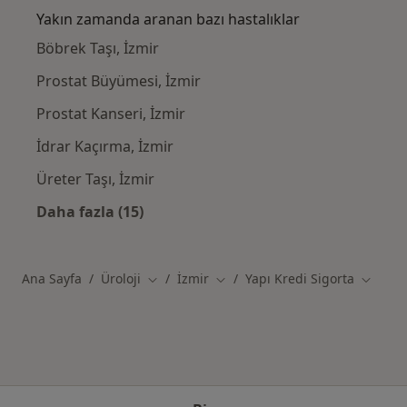
Yakın zamanda aranan bazı hastalıklar
Böbrek Taşı, İzmir
Prostat Büyümesi, İzmir
Prostat Kanseri, İzmir
İdrar Kaçırma, İzmir
Üreter Taşı, İzmir
Daha fazla (15)
Kategoride daha fazlası: Yakın zamanda ara
Ana Sayfa
Üroloji
İzmir
Yapı Kredi Sigorta
Şehir değiştir
Şehir değiştir
Şehir de