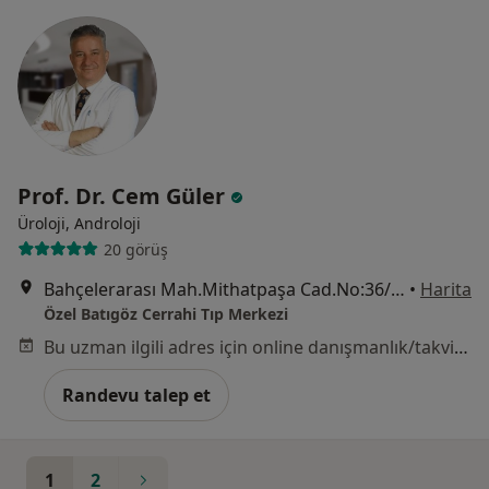
Prof. Dr. Cem Güler
Üroloji, Androloji
20 görüş
Bahçelerarası Mah.Mithatpaşa Cad.No:36/Z04-Z04A, Balçova
•
Harita
Özel Batıgöz Cerrahi Tıp Merkezi
Bu uzman ilgili adres için online danışmanlık/takvim sunmuyor.
Randevu talep et
1
2