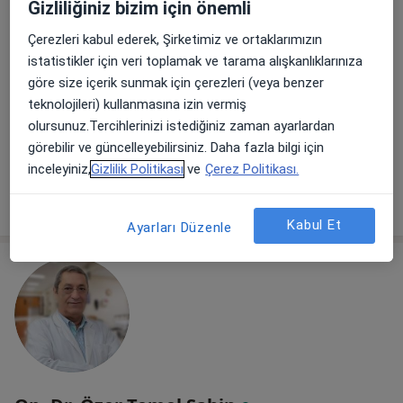
Gizliliğiniz bizim için önemli
Özel Batı Anadolu Hastanesi Central
Hospital
Çerezleri kabul ederek, Şirketimiz ve ortaklarımızın
·
Daha fazla
Üroloji, İç hastalıkları, Gastroenteroloji
istatistikler için veri toplamak ve tarama alışkanlıklarınıza
82 görüş
göre size içerik sunmak için çerezleri (veya benzer
teknolojileri) kullanmasına izin vermiş
Smyrna Meydanı, Fuat Edip Baksı, Zeki Yavaş Sk. No: 2 D:2,, Bayraklı
•
Harita
olursunuz.Tercihlerinizi istediğiniz zaman ayarlardan
Özel Batı Anadolu Hastanesi Central Hospital
görebilir ve güncelleyebilirsiniz. Daha fazla bilgi için
Bu kurumda online uygunluğu bulunan bir doktor veya uzman bulunamadı
inceleyiniz,
Gizlilik Politikası
ve
Çerez Politikası.
Profili Gör
Kabul Et
Ayarları Düzenle