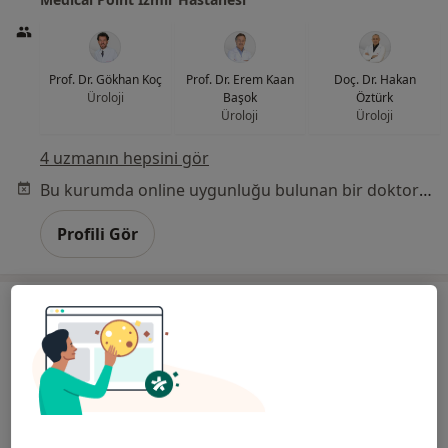
Prof. Dr. Gökhan Koç
Prof. Dr. Erem Kaan
Doç. Dr. Hakan
Üroloji
Başok
Öztürk
Üroloji
Üroloji
4 uzmanın hepsini gör
Bu kurumda online uygunluğu bulunan bir doktor veya uzman bulunamadı
Profili Gör