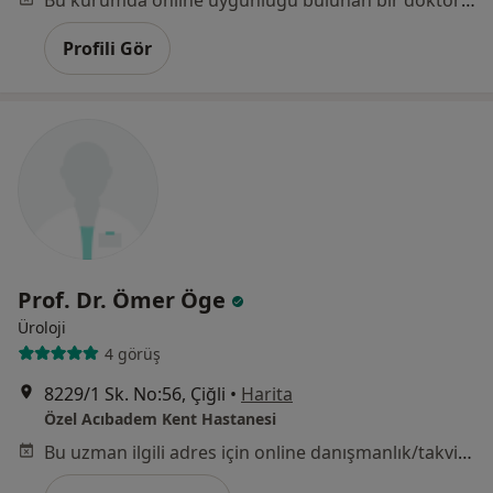
Bu kurumda online uygunluğu bulunan bir doktor veya uzman bulunamadı
Profili Gör
Prof. Dr. Ömer Öge
Üroloji
4 görüş
8229/1 Sk. No:56, Çiğli
•
Harita
Özel Acıbadem Kent Hastanesi
Bu uzman ilgili adres için online danışmanlık/takvim sunmuyor.