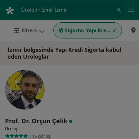
An
Üroloji • İzmir, İzmir
Filters
Sigorta:
Yapı Kredi Sigorta
İzmir bölgesinde Yapı Kredi Sigorta kabul
eden Ürologlar
Prof. Dr. Orçun Çelik
Üroloji
115 görüş