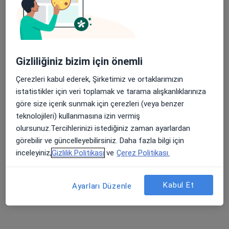
Şehit, Kızılırmak, M. Fethi Akyüz Cd. No: 8Merkez/Sivas, Sivas
•
Harita
Medicana Sivas Hastanesi
Apple Store’da 4,6 ve Play Store’da 4,7 ortalama puan
Gizliliğiniz bizim için önemli
Doç. Dr. Erol Çakmak
Gastroenteroloji
Çerezleri kabul ederek, Şirketimiz ve ortaklarımızın
istatistikler için veri toplamak ve tarama alışkanlıklarınıza
Bu kurumda online uygunluğu bulunan bir doktor veya uzman bulunamadı
göre size içerik sunmak için çerezleri (veya benzer
teknolojileri) kullanmasına izin vermiş
Profili Gör
olursunuz.Tercihlerinizi istediğiniz zaman ayarlardan
görebilir ve güncelleyebilirsiniz. Daha fazla bilgi için
inceleyiniz,
Gizlilik Politikası
ve
Çerez Politikası.
İlgili aramalar
Ankara Sigorta kabul eden diğer doktorlar
Kabul Et
Ayarları Düzenle
Sivas bölgesinde Ankara Sigorta kabul eden İç
Hastalıkları Uzmanları
Sivas bölgesinde Ankara Sigorta kabul eden Kadın